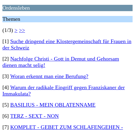
Ordensleben
Themen
(1/3)
>
>>
[1]
Suche dringend eine Klostergemeinschaft für Frauen in
der Schweiz
[2]
Nachfolge Christi - Gott in Demut und Gehorsam
dienen macht selig!
[3]
Woran erkennt man eine Berufung?
[4]
Warum der radikale Eingriff gegen Franziskaner der
Immakulata?
[5]
BASILIUS - MEIN OBLATENNAME
[6]
TERZ - SEXT - NON
[7]
KOMPLET - GEBET ZUM SCHLAFENGEHEN -