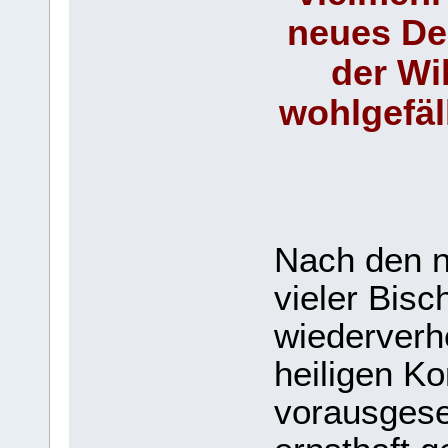
neues De
der Wil
wohlgefäl
Nach den n
vieler Bisc
wiederverh
heiligen K
vorausgese