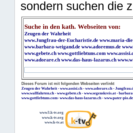
sondern suchen die z
Suche in den kath. Webseiten von:
Zeugen der Wahrheit
www.Jungfrau-der-Eucharistie.de
www.maria-die
www.barbara-weigand.de
www.adoremus.de
www.
www.gebete.ch
www.gottliebtuns.com
www.assisi.
www.adorare.ch
www.das-haus-lazarus.ch
www.wa
Dieses Forum ist mit folgenden Webseiten verlinkt
Zeugen der Wahrheit
-
www.assisi.ch
-
www.adorare.ch
-
Jungfrau.d
www.wallfahrten.ch
-
www.gebete.ch
-
www.segenskreis.at
-
barbara
www.gottliebtuns.com
-
www.das-haus-lazarus.ch
-
www.pater-pio.de
www3.k-tv.org
www.k-tv.org
www.k-tv.at