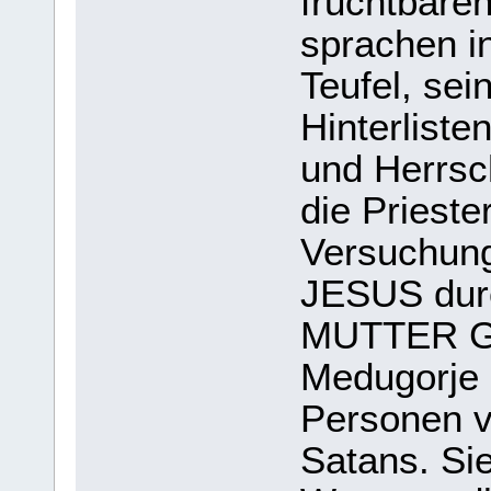
fruchtbar
sprachen i
Teufel, se
Hinterliste
und Herrsc
die Prieste
Versuchung
JESUS durc
MUTTER G
Medugorje
Personen v
Satans. Si