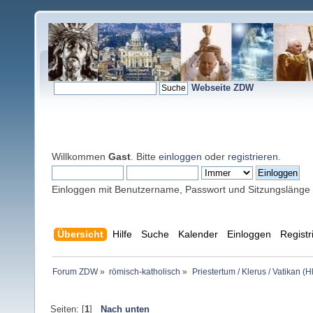
Webseite ZDW
Willkommen
Gast
. Bitte
einloggen
oder
registrieren
.
Einloggen mit Benutzername, Passwort und Sitzungslänge
Übersicht
Hilfe
Suche
Kalender
Einloggen
Registr
Forum ZDW
»
römisch-katholisch
»
Priestertum / Klerus / Vatikan (Hl
Seiten: [
1
]
Nach unten