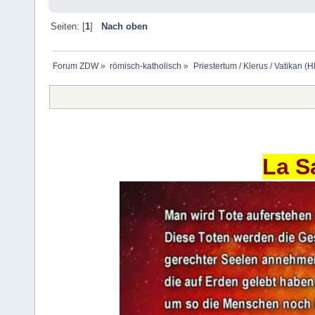
Seiten: [
1
]
Nach oben
Forum ZDW
»
römisch-katholisch
»
Priestertum / Klerus / Vatikan (Hl
La S