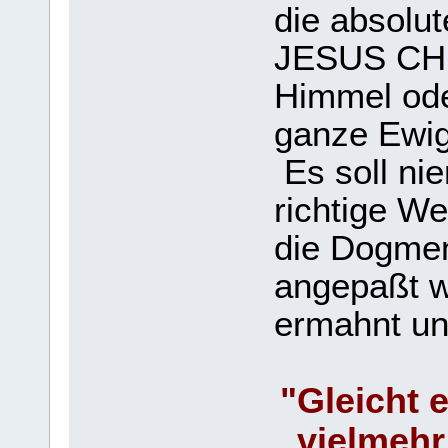
die absolut
JESUS CHR
Himmel oder
ganze Ewig
Es soll ni
richtige W
die Dogmen
angepaßt w
ermahnt un
"Gleicht 
vielmehr