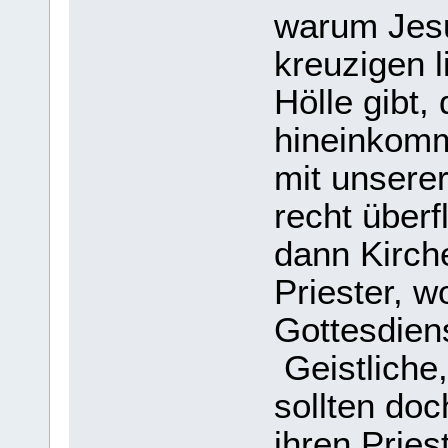
warum Jes
kreuzigen 
Hölle gibt
hineinkomm
mit unsere
recht überf
dann Kirch
Priester, 
Gottesdien
Geistliche
sollten doc
ihren Pries