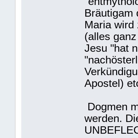
"entmytholo
Bräutigam d
Maria wird
(alles ganz
Jesu "hat n
"nachösterl
Verkündigu
Apostel) et
Dogmen müs
werden. Di
UNBEFLE