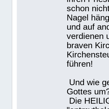
schon nich
Nagel häng
und auf an
verdienen 
braven Kir
Kirchensteu
führen!
Und wie g
Gottes um?
Die HEILI