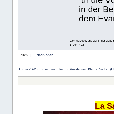
für die Vö
in der Be
dem Evan
Gott ist Liebe, und wer in der Liebe bl
1. Joh. 4.16
Seiten: [
1
]
Nach oben
Forum ZDW
»
römisch-katholisch
»
Priestertum / Klerus / Vatikan (Hl
La S