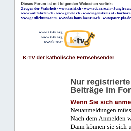
Dieses Forum ist mit folgenden Webseiten verlinkt
Zeugen der Wahrheit
-
www.assisi.ch
-
www.adorare.ch
-
Jungfrau.d
www.wallfahrten.ch
-
www.gebete.ch
-
www.segenskreis.at
-
barbara
www.gottliebtuns.com
-
www.das-haus-lazarus.ch
-
www.pater-pio.de
www3.k-tv.org
www.k-tv.org
www.k-tv.at
K-TV der katholische Fernsehsender
Nur registrier
Beiträge im Fo
Wenn Sie sich anme
Neuanmeldungen müsse
Nach dem Anmelden wir
Dann können sie sich 