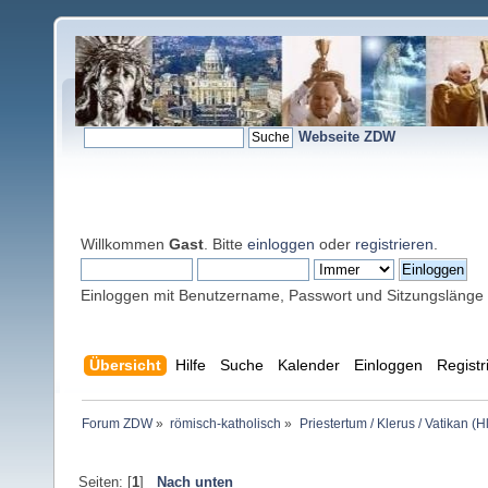
Webseite ZDW
Willkommen
Gast
. Bitte
einloggen
oder
registrieren
.
Einloggen mit Benutzername, Passwort und Sitzungslänge
Übersicht
Hilfe
Suche
Kalender
Einloggen
Registr
Forum ZDW
»
römisch-katholisch
»
Priestertum / Klerus / Vatikan (Hl
Seiten: [
1
]
Nach unten