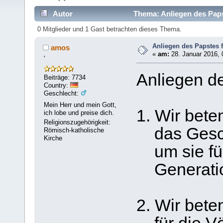
Autor
Thema: Anliegen des Paps
0 Mitglieder und 1 Gast betrachten dieses Thema.
Anliegen des Papstes 
amos
«
am:
28. Januar 2016, 
'
Anliegen de
Beiträge: 7734
Country:
Geschlecht:
Mein Herr und mein Gott,
1. Wir beten
ich lobe und preise dich.
Religionszugehörigkeit:
das Gesch
Römisch-katholische
Kirche
um sie für
Generatio
2. Wir bete