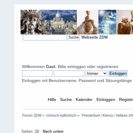
Webseite ZDW
Willkommen
Gast
. Bitte
einloggen
oder
registrieren
.
Einloggen mit Benutzername, Passwort und Sitzungslänge
Übersicht
Hilfe
Suche
Kalender
Einloggen
Registr
Forum ZDW
»
römisch-katholisch
»
Priestertum / Klerus / Vatikan (Hl
Seiten: [
1
]
Nach unten