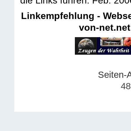
die Links führen.
Feb. 200
Linkempfehlung - Webse
von-net.net
Seiten-
48