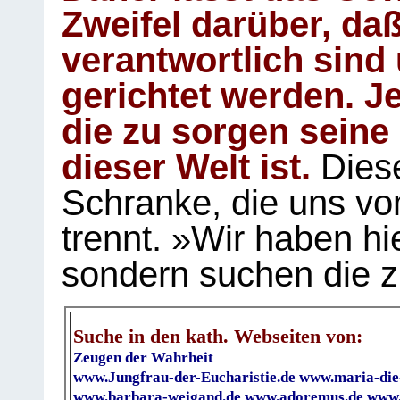
Zweifel darüber, daß
verantwortlich sind
gerichtet werden. Je
die zu sorgen seine
dieser Welt ist.
Diese
Schranke, die uns vo
trennt. »Wir haben hi
sondern suchen die z
Suche in den kath. Webseiten von:
Zeugen der Wahrheit
www.Jungfrau-der-Eucharistie.de
www.maria-die
www.barbara-weigand.de
www.adoremus.de
www.