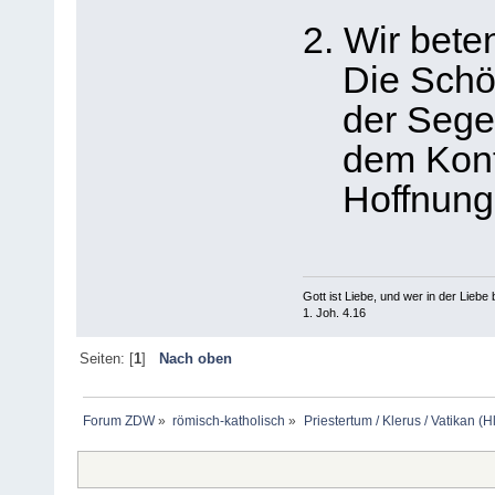
2. Wir bet
Die Schönh
der Segen
dem Konti
Hoffnung
Gott ist Liebe, und wer in der Liebe bl
1. Joh. 4.16
Seiten: [
1
]
Nach oben
Forum ZDW
»
römisch-katholisch
»
Priestertum / Klerus / Vatikan (Hl