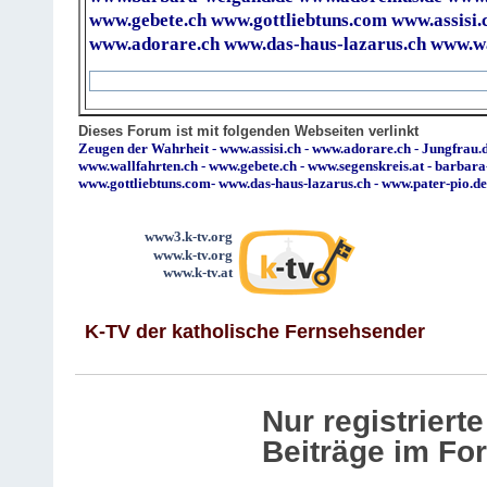
www.gebete.ch
www.gottliebtuns.com
www.assisi.
www.adorare.ch
www.das-haus-lazarus.ch
www.wa
Dieses Forum ist mit folgenden Webseiten verlinkt
Zeugen der Wahrheit
-
www.assisi.ch
-
www.adorare.ch
-
Jungfrau.d
www.wallfahrten.ch
-
www.gebete.ch
-
www.segenskreis.at
-
barbara
www.gottliebtuns.com
-
www.das-haus-lazarus.ch
-
www.pater-pio.de
www3.k-tv.org
www.k-tv.org
www.k-tv.at
K-TV der katholische Fernsehsender
Nur registrier
Beiträge im Fo