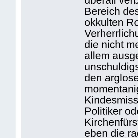
überall verb
Bereich de
okkulten R
Verherrlich
die nicht m
allem ausg
unschuldigs
den arglose
momentanig
Kindesmiss
Politiker o
Kirchenfürs
eben die r