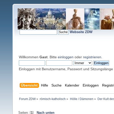
Webseite ZDW
Willkommen
Gast
. Bitte
einloggen
oder
registrieren
.
Einloggen mit Benutzername, Passwort und Sitzungslänge
Übersicht
Hilfe
Suche
Kalender
Einloggen
Registr
Forum ZDW
»
römisch-katholisch
»
Hölle / Dämonen
»
Der Kult de
Seiten: [
1
]
Nach unten