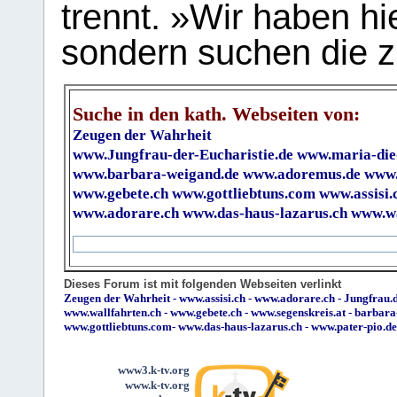
trennt. »Wir haben hi
sondern suchen die z
Suche in den kath. Webseiten von:
Zeugen der Wahrheit
www.Jungfrau-der-Eucharistie.de
www.maria-die
www.barbara-weigand.de
www.adoremus.de
www.
www.gebete.ch
www.gottliebtuns.com
www.assisi.
www.adorare.ch
www.das-haus-lazarus.ch
www.wa
Dieses Forum ist mit folgenden Webseiten verlinkt
Zeugen der Wahrheit
-
www.assisi.ch
-
www.adorare.ch
-
Jungfrau.d
www.wallfahrten.ch
-
www.gebete.ch
-
www.segenskreis.at
-
barbara
www.gottliebtuns.com
-
www.das-haus-lazarus.ch
-
www.pater-pio.de
www3.k-tv.org
www.k-tv.org