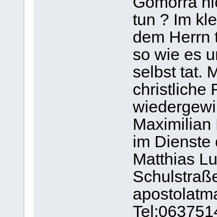
Gomorra ni
tun ? Im kl
dem Herrn t
so wie es u
selbst tat.
christliche
wiedergewi
Maximilian 
im Dienste 
Matthias Lu
Schulstraß
apostolat
Tel:063751