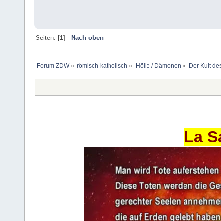
Seiten: [
1
]
Nach oben
Forum ZDW
»
römisch-katholisch
»
Hölle / Dämonen
»
Der Kult de
La S