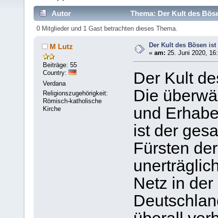
Autor
Thema: Der Kult des Böse
0 Mitglieder und 1 Gast betrachten dieses Thema.
Der Kult des Bösen ist
M Lutz
«
am:
25. Juni 2020, 16
Beiträge: 55
Country:
Der Kult de
Verdana
Die überwäl
Religionszugehörigkeit:
Römisch-katholische
und Erhaben
Kirche
ist der ge
Fürsten der
unerträglich
Netz in der
Deutschland