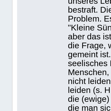
unseres L
bestraft. D
Problem. E
"Kleine Sünd
aber das is
die Frage, 
gemeint ist
seelisches 
Menschen, 
nicht leide
leiden (s. H
die (ewige)
die man si