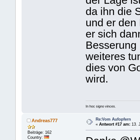
der Lage is
da ihn die
und er den 
er sich da
Besserung b
weiteres tu
dies von G
wird.
In hoc signo vinces.
Re:Vom Aufopfern
Andreas777
«
Antwort #17 am:
13. J
Beiträge: 162
Country: