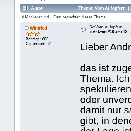
Autor
Thema: Vom Aufopfern (G
0 Mitglieder und 1 Gast betrachten dieses Thema.
Re:Vom Aufopfern
Winfried
«
Antwort #16 am:
13. J
Beiträge: 682
Geschlecht:
Lieber And
das ist zug
Thema. Ich 
spekulieren
oder unverd
damit nur s
gibt, in de