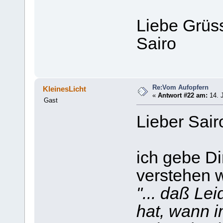
Liebe Grüs
Sairo
Re:Vom Aufopfern
KleinesLicht
«
Antwort #22 am:
14. J
Gast
Lieber Sair
ich gebe Di
verstehen w
"... daß Le
hat, wann 