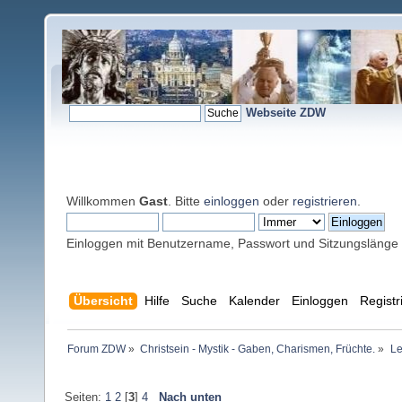
Webseite ZDW
Willkommen
Gast
. Bitte
einloggen
oder
registrieren
.
Einloggen mit Benutzername, Passwort und Sitzungslänge
Übersicht
Hilfe
Suche
Kalender
Einloggen
Registr
Forum ZDW
»
Christsein - Mystik - Gaben, Charismen, Früchte.
»
Le
Seiten:
1
2
[
3
]
4
Nach unten