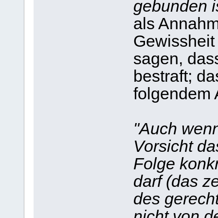
gebunden ist
als Annahme
Gewissheit 
sagen, das
bestraft; d
folgendem 
"Auch wenn
Vorsicht d
Folge konk
darf (das z
des gerecht
nicht von d