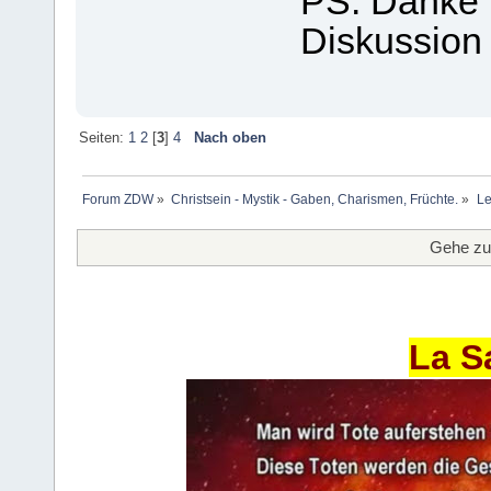
PS: Danke 
Diskussion 
Seiten:
1
2
[
3
]
4
Nach oben
Forum ZDW
»
Christsein - Mystik - Gaben, Charismen, Früchte.
»
Le
Gehe zu
La S