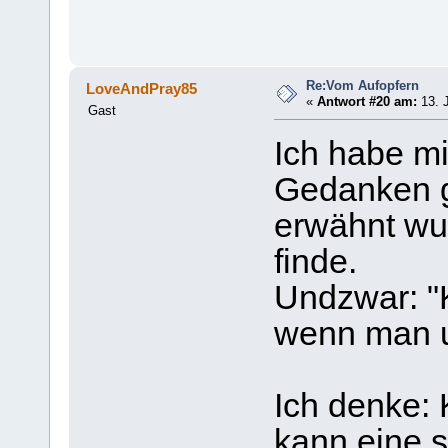
Re:Vom Aufopfern
LoveAndPray85
«
Antwort #20 am:
13. J
Gast
Ich habe mi
Gedanken g
erwähnt wur
finde.
Undzwar: "
wenn man u
Ich denke:
kann eine 