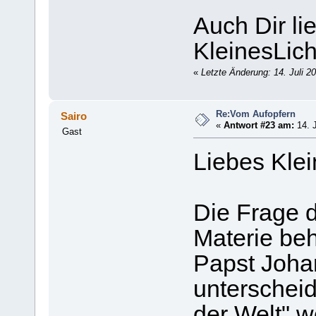
Auch Dir l
KleinesLich
«
Letzte Änderung: 14. Juli 2
Re:Vom Aufopfern
Sairo
«
Antwort #23 am:
14. J
Gast
Liebes Klei
Die Frage d
Materie beh
Papst Johan
unterschei
der Welt" w