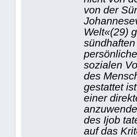
von der Sün
Johannese
Welt«(29) 
sündhaften 
persönlich
sozialen V
des Mensch
gestattet is
einer direk
anzuwenden
des Ijob ta
auf das Kri