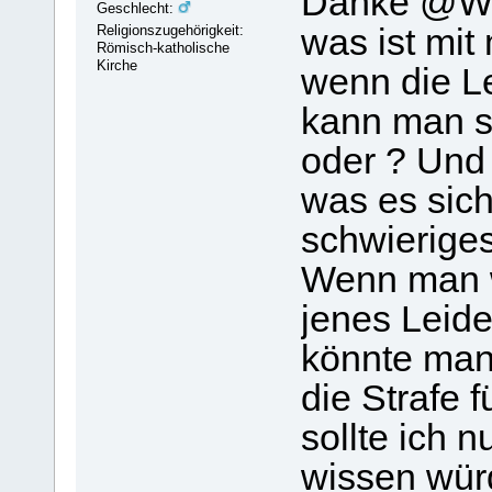
Danke @Win
Geschlecht:
Religionszugehörigkeit:
was ist mit
Römisch-katholische
Kirche
wenn die Le
kann man si
oder ? Und
was es sich
schwierige
Wenn man w
jenes Leide
könnte man
die Strafe 
sollte ich
wissen wür