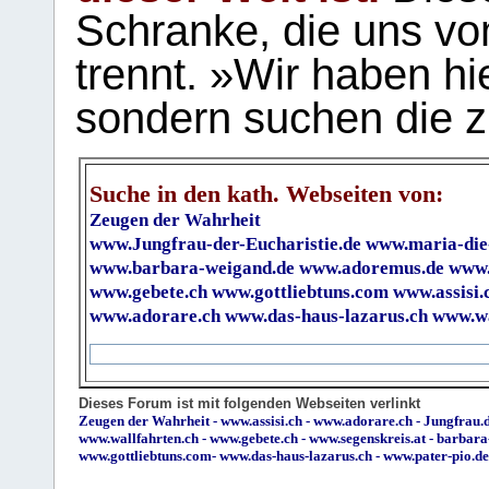
Schranke, die uns vo
trennt. »Wir haben hi
sondern suchen die z
Suche in den kath. Webseiten von:
Zeugen der Wahrheit
www.Jungfrau-der-Eucharistie.de
www.maria-die
www.barbara-weigand.de
www.adoremus.de
www.
www.gebete.ch
www.gottliebtuns.com
www.assisi.
www.adorare.ch
www.das-haus-lazarus.ch
www.wa
Dieses Forum ist mit folgenden Webseiten verlinkt
Zeugen der Wahrheit
-
www.assisi.ch
-
www.adorare.ch
-
Jungfrau.d
www.wallfahrten.ch
-
www.gebete.ch
-
www.segenskreis.at
-
barbara
www.gottliebtuns.com
-
www.das-haus-lazarus.ch
-
www.pater-pio.de