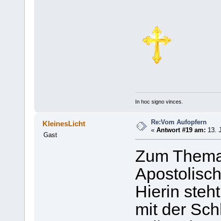
In hoc signo vinces.
Re:Vom Aufopfern
KleinesLicht
«
Antwort #19 am:
13. J
Gast
Zum Thema "
Apostolisch
Hierin steh
mit der Sc