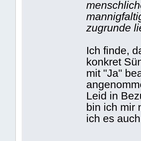
menschlich
mannigfalti
zugrunde li
Ich finde, 
konkret Sün
mit "Ja" be
angenomme
Leid in Bez
bin ich mir n
ich es auch