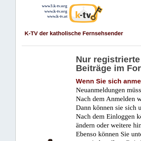
www3.k-tv.org
www.k-tv.org
www.k-tv.at
K-TV der katholische Fernsehsender
Nur registrier
Beiträge im Fo
Wenn Sie sich anme
Neuanmeldungen müsse
Nach dem Anmelden wir
Dann können sie sich 
Nach dem Einloggen kö
ändern oder weitere hi
Ebenso können Sie unte