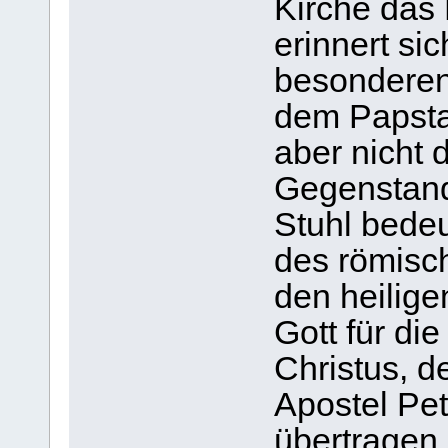
Kirche das 
erinnert si
besonderen
dem Papsta
aber nicht 
Gegenstand
Stuhl bede
des römisc
den heilige
Gott für di
Christus, d
Apostel Pe
übertragen 