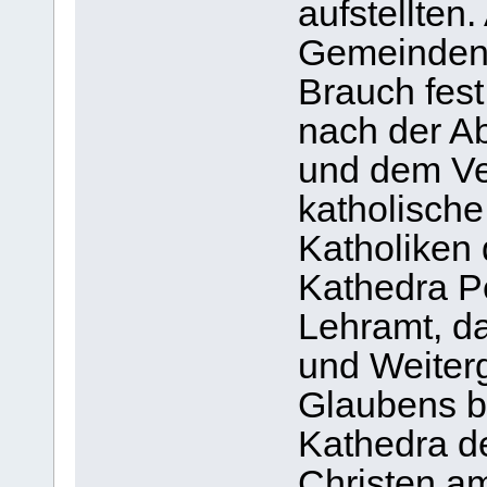
aufstellten.
Gemeinden 
Brauch fest
nach der A
und dem Ver
katholische 
Katholiken
Kathedra Pe
Lehramt, d
und Weiter
Glaubens be
Kathedra de
Christen am