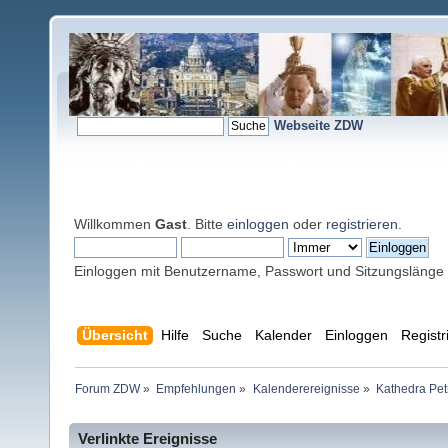
Webseite ZDW
Willkommen
Gast
. Bitte
einloggen
oder
registrieren
.
Einloggen mit Benutzername, Passwort und Sitzungslänge
Übersicht
Hilfe
Suche
Kalender
Einloggen
Registr
Forum ZDW
»
Empfehlungen
»
Kalenderereignisse
»
Kathedra Petri
Verlinkte Ereignisse