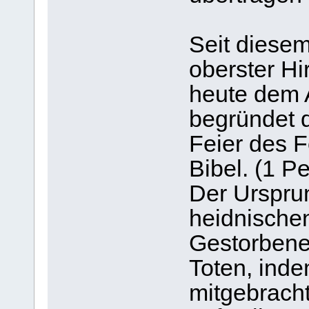
Seit diesem
oberster Hi
heute dem 
begründet 
Feier des F
Bibel. (1 P
Der Ursprun
heidnische
Gestorbenen
Toten, ind
mitgebracht