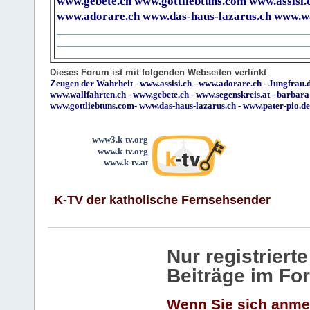
www.gebete.ch
www.gottliebtuns.com
www.assisi.
www.adorare.ch
www.das-haus-lazarus.ch
www.wa
Dieses Forum ist mit folgenden Webseiten verlinkt
Zeugen der Wahrheit
-
www.assisi.ch
-
www.adorare.ch
-
Jungfrau.d
www.wallfahrten.ch
-
www.gebete.ch
-
www.segenskreis.at
-
barbara
www.gottliebtuns.com
-
www.das-haus-lazarus.ch
-
www.pater-pio.de
www3.k-tv.org
www.k-tv.org
www.k-tv.at
K-TV der katholische Fernsehsender
Nur registrier
Beiträge im Fo
Wenn Sie sich anme