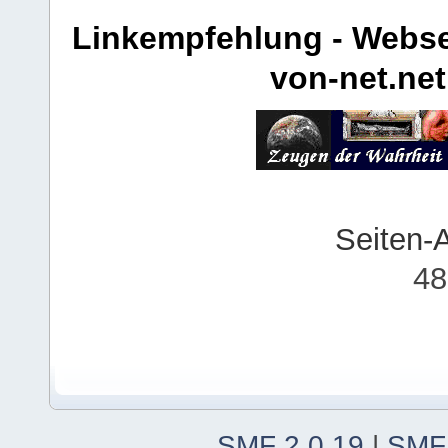
Linkempfehlung - Webse
von-net.net
Seiten-
48
SMF 2.0.19
|
SMF