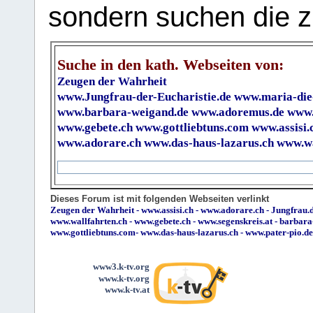
sondern suchen die z
Suche in den kath. Webseiten von:
Zeugen der Wahrheit
www.Jungfrau-der-Eucharistie.de
www.maria-die
www.barbara-weigand.de
www.adoremus.de
www.
www.gebete.ch
www.gottliebtuns.com
www.assisi.
www.adorare.ch
www.das-haus-lazarus.ch
www.wa
Dieses Forum ist mit folgenden Webseiten verlinkt
Zeugen der Wahrheit
-
www.assisi.ch
-
www.adorare.ch
-
Jungfrau.d
www.wallfahrten.ch
-
www.gebete.ch
-
www.segenskreis.at
-
barbara
www.gottliebtuns.com
-
www.das-haus-lazarus.ch
-
www.pater-pio.de
www3.k-tv.org
www.k-tv.org
www.k-tv.at