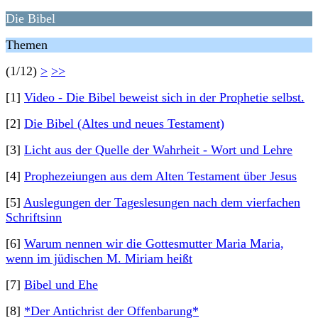
Die Bibel
Themen
(1/12)
>
>>
[1]
Video - Die Bibel beweist sich in der Prophetie selbst.
[2]
Die Bibel (Altes und neues Testament)
[3]
Licht aus der Quelle der Wahrheit - Wort und Lehre
[4]
Prophezeiungen aus dem Alten Testament über Jesus
[5]
Auslegungen der Tageslesungen nach dem vierfachen
Schriftsinn
[6]
Warum nennen wir die Gottesmutter Maria Maria,
wenn im jüdischen M. Miriam heißt
[7]
Bibel und Ehe
[8]
*Der Antichrist der Offenbarung*