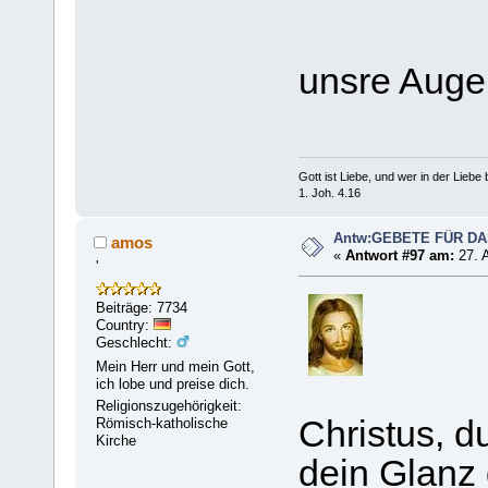
unsre Auge
Gott ist Liebe, und wer in der Liebe bl
1. Joh. 4.16
Antw:GEBETE FÜR D
amos
«
Antwort #97 am:
27. 
'
Beiträge: 7734
Country:
Geschlecht:
Mein Herr und mein Gott,
ich lobe und preise dich.
Religionszugehörigkeit:
Christus, du
Römisch-katholische
Kirche
dein Glanz 