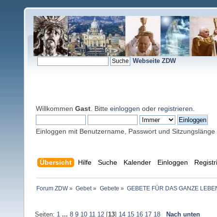
Webseite ZDW
Willkommen
Gast
. Bitte
einloggen
oder
registrieren
.
Einloggen mit Benutzername, Passwort und Sitzungslänge
Übersicht
Hilfe
Suche
Kalender
Einloggen
Registr
Forum ZDW
»
Gebet
»
Gebete
»
GEBETE FÜR DAS GANZE LEBE
Seiten:
1
...
8
9
10
11
12
[
13
]
14
15
16
17
18
Nach unten