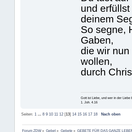
und erfüllst
deinem Se
So segne, H
Gaben,
die wir nu
wollen,
durch Chris
Gott ist Liebe, und wer in der Liebe bl
1. Joh. 4.16
Seiten:
1
...
8
9
10
11
12
[
13
]
14
15
16
17
18
Nach oben
Forum ZDW
»
Gebet
»
Gebete
»
GEBETE FÜR DAS GANZE LEBE