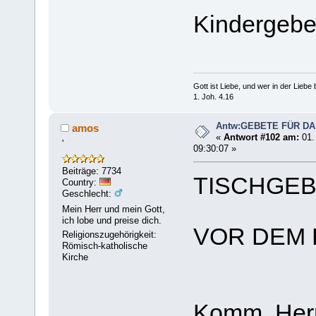
Kindergebe
Gott ist Liebe, und wer in der Liebe bl
1. Joh. 4.16
Antw:GEBETE FÜR D
amos
«
Antwort #102 am:
01.
'
09:30:07 »
Beiträge: 7734
TISCHGE
Country:
Geschlecht:
Mein Herr und mein Gott,
ich lobe und preise dich.
VOR DEM
Religionszugehörigkeit:
Römisch-katholische
Kirche
Komm, Herr