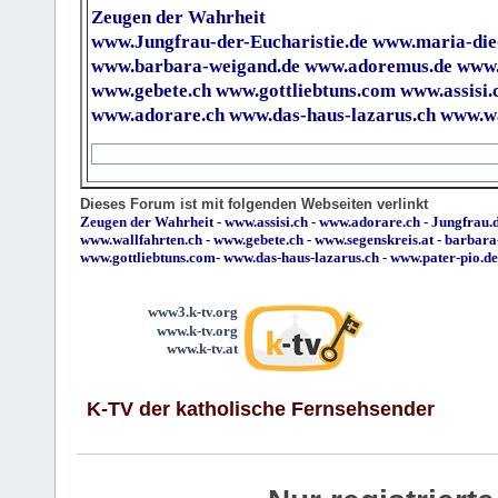
Zeugen der Wahrheit
www.Jungfrau-der-Eucharistie.de
www.maria-die
www.barbara-weigand.de
www.adoremus.de
www.
www.gebete.ch
www.gottliebtuns.com
www.assisi.
www.adorare.ch
www.das-haus-lazarus.ch
www.wa
Dieses Forum ist mit folgenden Webseiten verlinkt
Zeugen der Wahrheit
-
www.assisi.ch
-
www.adorare.ch
-
Jungfrau.d
www.wallfahrten.ch
-
www.gebete.ch
-
www.segenskreis.at
-
barbara
www.gottliebtuns.com
-
www.das-haus-lazarus.ch
-
www.pater-pio.de
www3.k-tv.org
www.k-tv.org
www.k-tv.at
K-TV der katholische Fernsehsender