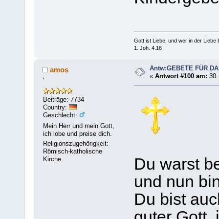
Gott ist Liebe, und wer in der Liebe bl
1. Joh. 4.16
Antw:GEBETE FÜR D
amos
«
Antwort #100 am:
30.
'
Beiträge: 7734
Country:
Geschlecht:
Mein Herr und mein Gott,
ich lobe und preise dich.
Religionszugehörigkeit:
Römisch-katholische
Du warst be
Kirche
und nun bin
Du bist auc
guter Gott, 