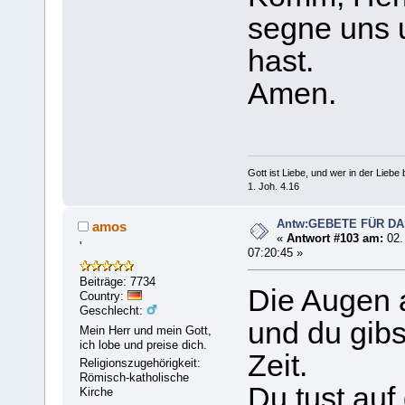
segne uns 
hast.
Amen.
Gott ist Liebe, und wer in der Liebe bl
1. Joh. 4.16
Antw:GEBETE FÜR D
amos
«
Antwort #103 am:
02.
'
07:20:45 »
Beiträge: 7734
Die Augen a
Country:
Geschlecht:
und du gibs
Mein Herr und mein Gott,
ich lobe und preise dich.
Zeit.
Religionszugehörigkeit:
Römisch-katholische
Du tust auf
Kirche