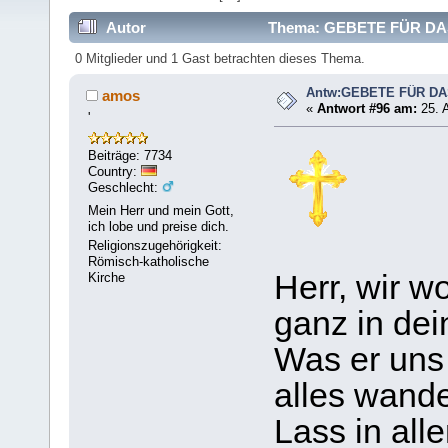
Autor
Thema: GEBETE FÜR DAS
0 Mitglieder und 1 Gast betrachten dieses Thema.
Antw:GEBETE FÜR D
amos
«
Antwort #96 am:
25. A
'
Beiträge: 7734
Country:
Geschlecht:
Mein Herr und mein Gott,
ich lobe und preise dich.
Religionszugehörigkeit:
Römisch-katholische
Herr, wir w
Kirche
ganz in de
Was er uns
alles wande
Lass in all