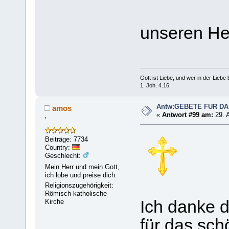
unseren H
Gott ist Liebe, und wer in der Liebe bl
1. Joh. 4.16
Antw:GEBETE FÜR D
amos
«
Antwort #99 am:
29. 
'
Beiträge: 7734
Country:
Geschlecht:
Mein Herr und mein Gott,
ich lobe und preise dich.
Religionszugehörigkeit:
Römisch-katholische
Ich danke di
Kirche
für das sc