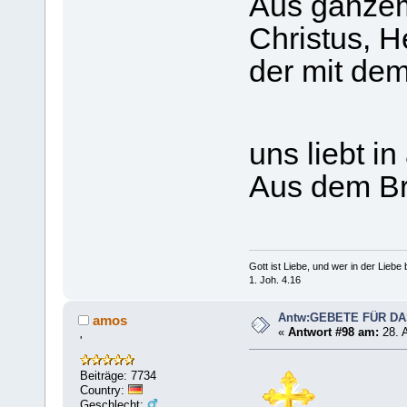
Aus ganzem
Christus, He
der mit de
uns liebt i
Aus dem Br
Gott ist Liebe, und wer in der Liebe bl
1. Joh. 4.16
Antw:GEBETE FÜR D
amos
«
Antwort #98 am:
28. 
'
Beiträge: 7734
Country:
Geschlecht: