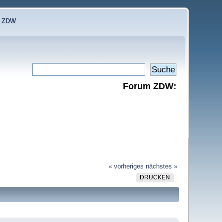
e ZDW
Forum ZDW:
« vorheriges
nächstes »
DRUCKEN