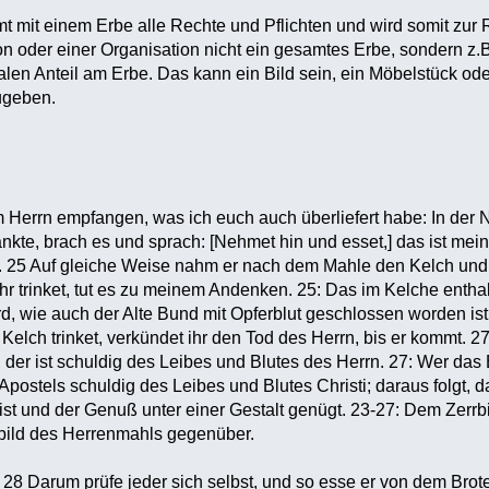
 mit einem Erbe alle Rechte und Pflichten und wird somit zur
son oder einer Organisation nicht ein gesamtes Erbe, sondern z
len Anteil am Erbe. Das kann ein Bild sein, ein Möbelstück oder e
ugeben.
Herrn empfangen, was ich euch auch überliefert habe: In der N
nkte, brach es und sprach: [Nehmet hin und esset,] das ist mein 
25 Auf gleiche Weise nahm er nach dem Mahle den Kelch und s
hr trinket, tut es zu meinem Andenken. 25: Das im Kelche enthal
, wie auch der Alte Bund mit Opferblut geschlossen worden ist. 
 Kelch trinket, verkündet ihr den Tod des Herrn, bis er kommt. 
, der ist schuldig des Leibes und Blutes des Herrn. 27: Wer das
postels schuldig des Leibes und Blutes Christi; daraus folgt, d
st und der Genuß unter einer Gestalt genügt. 23-27: Dem Zerrbild
rbild des Herrenmahls gegenüber.
28 Darum prüfe jeder sich selbst, und so esse er von dem Brot