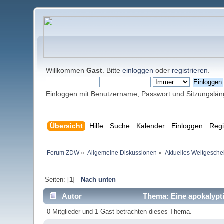
Willkommen
Gast
. Bitte
einloggen
oder
registrieren
.
Einloggen mit Benutzername, Passwort und Sitzungslä
Übersicht
Hilfe
Suche
Kalender
Einloggen
Regi
Forum ZDW
»
Allgemeine Diskussionen
»
Aktuelles Weltgesch
Seiten: [
1
]
Nach unten
Autor
Thema: Eine apokalyptis
0 Mitglieder und 1 Gast betrachten dieses Thema.