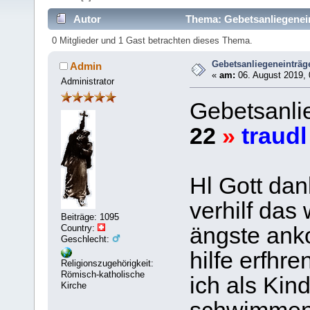
Autor
Thema: Gebetsanliegenein
0 Mitglieder und 1 Gast betrachten dieses Thema.
Gebetsanliegeneinträge
Admin
«
am:
06. August 2019, 
Administrator
Gebetsanlie
22
»
traudl
Hl Gott dan
verhilf das
Beiträge: 1095
Country:
ängste ank
Geschlecht:
hilfe erfhre
Religionszugehörigkeit:
Römisch-katholische
ich als Kin
Kirche