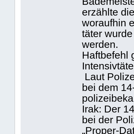
Bademeiste
erzählte di
woraufhin e
täter wurd
werden.
Haftbefehl 
Intensivtäte
Laut Poliz
bei dem 14
polizeibeka
Irak: Der 1
bei der Pol
„Proper-Dat