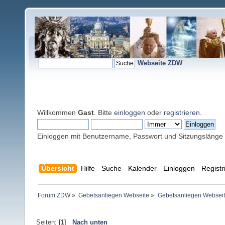
Webseite ZDW
Willkommen
Gast
. Bitte
einloggen
oder
registrieren
.
Einloggen mit Benutzername, Passwort und Sitzungslänge
Übersicht
Hilfe
Suche
Kalender
Einloggen
Registr
Forum ZDW
»
Gebetsanliegen Webseite
»
Gebetsanliegen Websei
Seiten: [
1
]
Nach unten