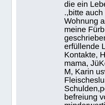
die ein Leb
.,bitte auch
Wohnung all
meine Fürbi
geschrieben
erfüllende L
Kontakte, 
mama, JüKo
M, Karin usw
Fleischeslu
Schulden,po
befreiung v