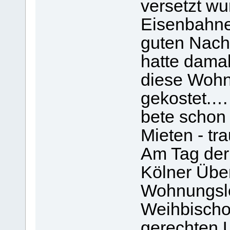
versetzt wu
Eisenbahne
guten Nachb
hatte dama
diese Wohn
gekostet.…
bete schon 
Mieten - tra
Am Tag der
Kölner Übe
Wohnungsl
Weihbischof
gerechten 