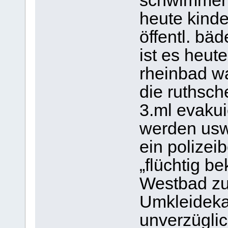
schwimmen 
heute kinde
öffentl. bä
ist es heut
rheinbad w
die ruthsch
3.ml evakui
werden usw
ein polizeib
„flüchtig b
Westbad zu 
Umkleidekab
unverzüglic