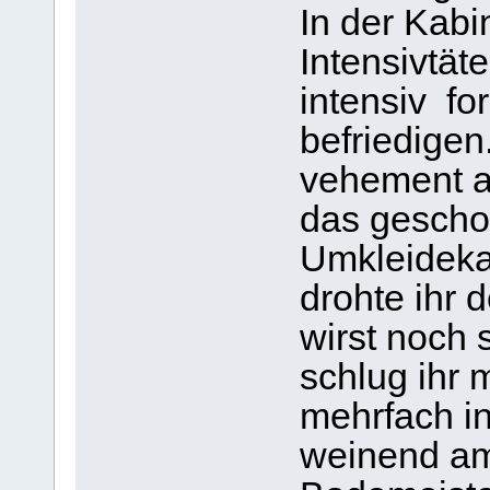
In der Kabi
Intensivtät
intensiv for
befriedigen
vehement ab
das gescho
Umkleidekab
drohte ihr 
wirst noch 
schlug ihr 
mehrfach i
weinend am