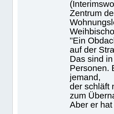
(Interimsw
Zentrum de
Wohnungslo
Weihbischof
"Ein Obdach
auf der Str
Das sind in
Personen. 
jemand,
der schläft 
zum Überna
Aber er ha