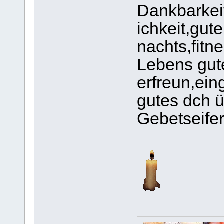
Dankbarkei
ichkeit,gut
nachts,fitn
Lebens gut
erfreun,ein
gutes dch ü
Gebetseife