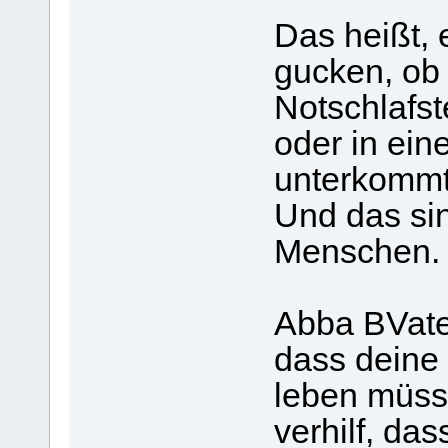
Das heißt,
gucken, ob 
Notschlafst
oder in ei
unterkommt
Und das sin
Me
Abba BVater
dass deine 
leben müss
verhilf, da