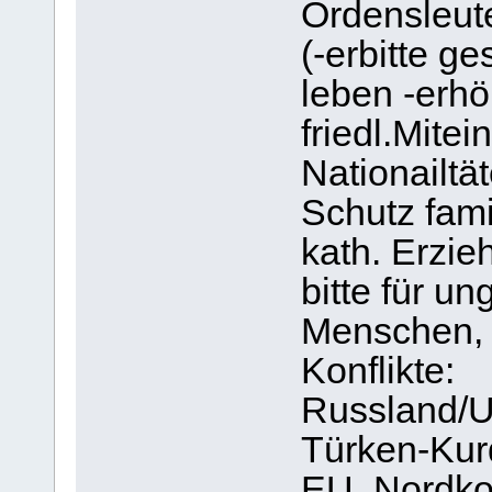
Ordensleut
(-erbitte g
leben -erhö
friedl.Mite
Nationailtä
Schutz fami
kath. Erzie
bitte für un
Menschen, e
Konflikte:
Russland/Ur
Türken-Kur
EU, Nordkor