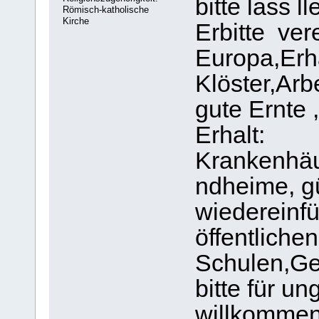
bitte lass l
Römisch-katholische
Kirche
Erbitte vere
Europa,Erha
Klöster,Arbe
gute Ernte ,
Erhalt:
Krankenhäu
ndheime, g
wiedereinfü
öffentlich
Schulen,Ger
bitte für u
willkommen,