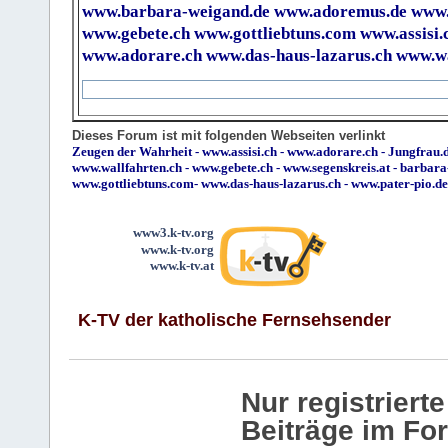
www.barbara-weigand.de
www.adoremus.de
www.
www.gebete.ch
www.gottliebtuns.com
www.assisi.
www.adorare.ch
www.das-haus-lazarus.ch
www.wa
Dieses Forum ist mit folgenden Webseiten verlinkt
Zeugen der Wahrheit
-
www.assisi.ch
-
www.adorare.ch
-
Jungfrau.d
www.wallfahrten.ch
-
www.gebete.ch
-
www.segenskreis.at
-
barbara
www.gottliebtuns.com
-
www.das-haus-lazarus.ch
-
www.pater-pio.de
www3.k-tv.org
www.k-tv.org
www.k-tv.at
K-TV der katholische Fernsehsender
Nur registrier
Beiträge im Fo