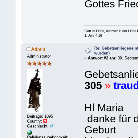
Gottes Fri
Gott ist Liebe, und wer in der Liebe bl
1. Joh. 4.16
Re: Gebetsanliegeneint
Admin
wurden)
Administrator
«
Antwort #2 am:
09. Septemb
Gebetsanli
305
»
trau
Hl Maria
danke für 
Beiträge: 1095
Country:
Geschlecht:
Geburt
Religionszugehörigkeit: