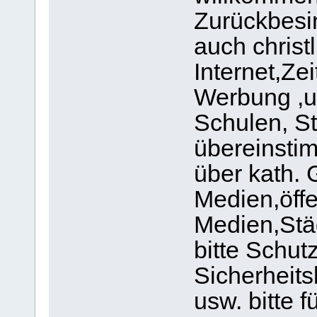
Zurückbesin
auch christ
Internet,Ze
Werbung ,us
Schulen, St
übereinstim
über kath. 
Medien,öffe
Medien,Stä
bitte Schutz
Sicherheit
usw. bitte f