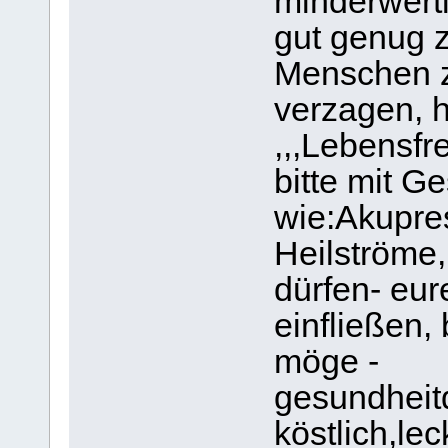
minderwerti
gut genug z
Menschen z
verzagen, 
,,,Lebensfr
bitte mit 
wie:Akupre
Heilströme
dürfen- eur
einfließen, 
möge -
gesundheit
köstlich,lec