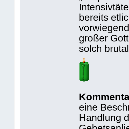
Intensivtäte
bereits etl
vorwiegend
großer Got
solch bruta
Kommentar
eine Beschr
Handlung di
Gebetsanlie