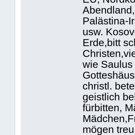
Abendland,
Palästina-I
usw. Kosov
Erde,bitt sc
Christen,vi
wie Saulus 
Gotteshäus
christl. be
geistlich b
fürbitten, 
Mädchen,Fr
mögen treu