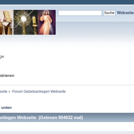
Webseit
nge
strieren
seite
»
Forum Gebetsanliegen Webseite
 unten
liegen Webseite (Gelesen 804632 mal)