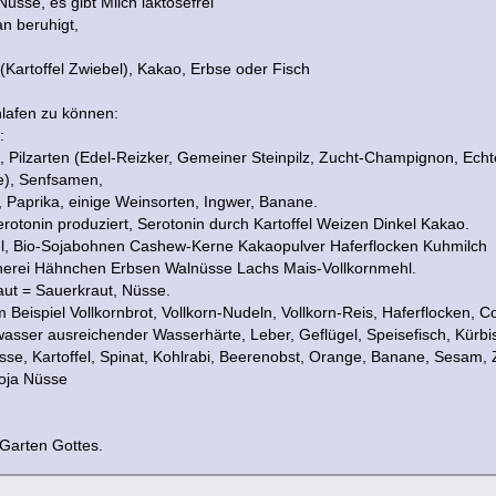
Nüsse, es gibt Milch laktosefrei
an beruhigt,
Kartoffel Zwiebel), Kakao, Erbse oder Fisch
hlafen zu können:
:
, Pilzarten (Edel-Reizker, Gemeiner Steinpilz, Zucht-Champignon, Echter
e), Senfsamen,
 Paprika, einige Weinsorten, Ingwer, Banane.
rotonin produziert, Serotonin durch Kartoffel Weizen Dinkel Kakao.
el, Bio-Sojabohnen Cashew-Kerne Kakaopulver Haferflocken Kuhmilch
nerei Hähnchen Erbsen Walnüsse Lachs Mais-Vollkornmehl.
aut = Sauerkraut, Nüsse.
 Beispiel Vollkornbrot, Vollkorn-Nudeln, Vollkorn-Reis, Haferflocken, 
wasser ausreichender Wasserhärte, Leber, Geflügel, Speisefisch, Kür
e, Kartoffel, Spinat, Kohlrabi, Beerenobst, Orange, Banane, Sesam, 
Soja Nüsse
Garten Gottes.