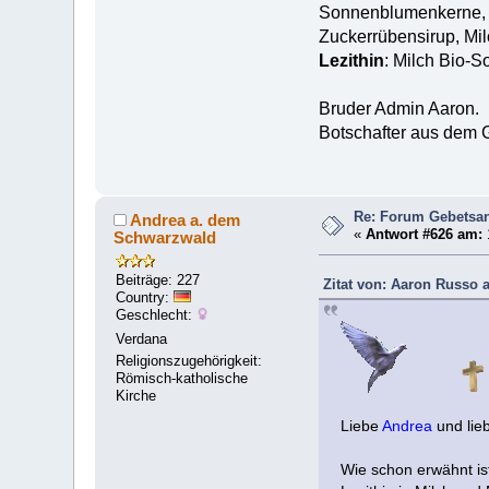
Sonnenblumenkerne, S
Zuckerrübensirup, Mil
Lezithin
: Milch Bio-S
Bruder Admin Aaron.
Botschafter aus dem G
Re: Forum Gebetsan
Andrea a. dem
«
Antwort #626 am:
Schwarzwald
Beiträge: 227
Zitat von: Aaron Russo a
Country:
Geschlecht:
Verdana
Religionszugehörigkeit:
Römisch-katholische
Kirche
Liebe
Andrea
und lie
Wie schon erwähnt ist