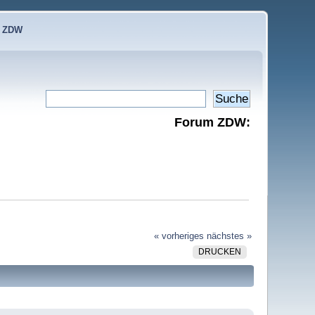
e ZDW
Forum ZDW:
« vorheriges
nächstes »
DRUCKEN