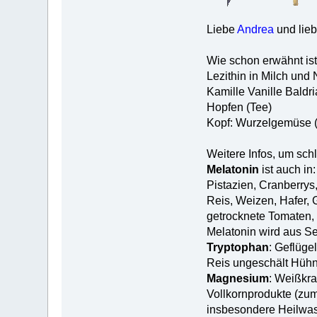
Liebe
Andrea
und lie
Wie schon erwähnt ist 
Lezithin in Milch und 
Kamille Vanille Baldri
Hopfen (Tee)
Kopf: Wurzelgemüse (K
Weitere Infos, um sch
Melatonin
ist auch in:
Pistazien, Cranberrys,
Reis, Weizen, Hafer, 
getrocknete Tomaten, 
Melatonin wird aus Se
Tryptophan
: Geflüg
Reis ungeschält Hüh
Magnesium
: Weißkra
Vollkornprodukte (zum
insbesondere Heilwass