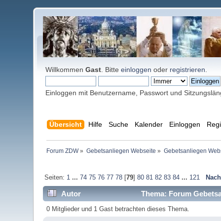
Willkommen
Gast
. Bitte
einloggen
oder
registrieren
.
Einloggen mit Benutzername, Passwort und Sitzungslä
Übersicht
Hilfe
Suche
Kalender
Einloggen
Regi
Forum ZDW
»
Gebetsanliegen Webseite
»
Gebetsanliegen Web
Seiten:
1
...
74
75
76
77
78
[
79
]
80
81
82
83
84
...
121
Nach
Autor
Thema: Forum Gebetsan
0 Mitglieder und 1 Gast betrachten dieses Thema.