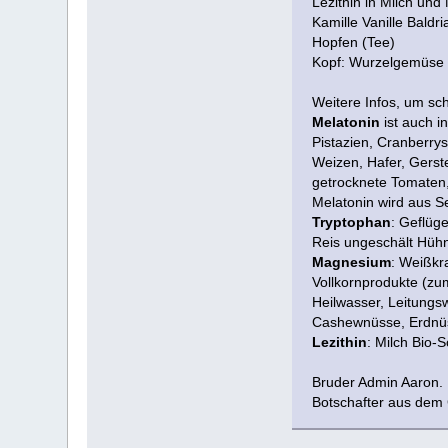
Lezithin in Milch und 
Kamille Vanille Baldri
Hopfen (Tee)
Kopf: Wurzelgemüse (
Weitere Infos, um sc
Melatonin
ist auch in
Pistazien, Cranberrys
Weizen, Hafer, Gerst
getrocknete Tomaten,
Melatonin wird aus Se
Tryptophan
: Geflüg
Reis ungeschält Hüh
Magnesium
: Weißkr
Vollkornprodukte (zum
Heilwasser, Leitungs
Cashewnüsse, Erdnüss
Lezithin
: Milch Bio-
Bruder Admin Aaron.
Botschafter aus dem 