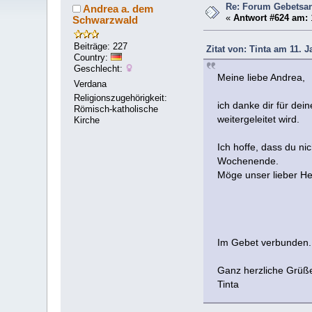
Re: Forum Gebetsan
Andrea a. dem
«
Antwort #624 am:
Schwarzwald
Beiträge: 227
Zitat von: Tinta am 11. J
Country:
Geschlecht:
Meine liebe Andrea,
Verdana
Religionszugehörigkeit:
ich danke dir für de
Römisch-katholische
weitergeleitet wird.
Kirche
Ich hoffe, dass du n
Wochenende.
Möge unser lieber Her
Im Gebet verbunde
Ganz herzliche Grüß
Tinta