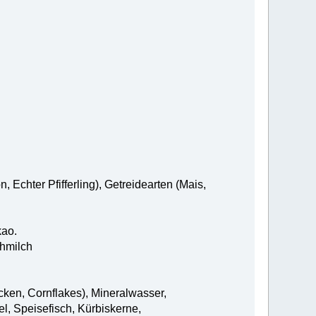
 Echter Pfifferling), Getreidearten (Mais,
kao.
hmilch
ocken, Cornflakes), Mineralwasser,
l, Speisefisch, Kürbiskerne,