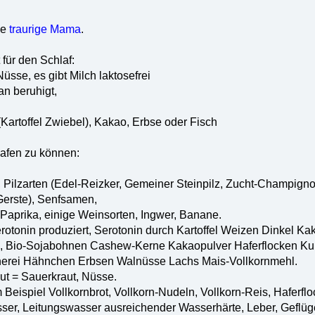
be
traurige Mama
.
für den Schlaf:
Nüsse, es gibt Milch laktosefrei
an beruhigt,
artoffel Zwiebel), Kakao, Erbse oder Fisch
lafen zu können:
 Pilzarten (Edel-Reizker, Gemeiner Steinpilz, Zucht-Champignon,
Gerste), Senfsamen,
Paprika, einige Weinsorten, Ingwer, Banane.
rotonin produziert, Serotonin durch Kartoffel Weizen Dinkel Ka
el, Bio-Sojabohnen Cashew-Kerne Kakaopulver Haferflocken Ku
nerei Hähnchen Erbsen Walnüsse Lachs Mais-Vollkornmehl.
ut = Sauerkraut, Nüsse.
 Beispiel Vollkornbrot, Vollkorn-Nudeln, Vollkorn-Reis, Haferfl
er, Leitungswasser ausreichender Wasserhärte, Leber, Geflüge