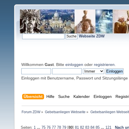
Webseite ZDW
Willkommen
Gast
. Bitte
einloggen
oder
registrieren
.
Einloggen mit Benutzername, Passwort und Sitzungslänge
Übersicht
Hilfe
Suche
Kalender
Einloggen
Registr
Forum ZDW
»
Gebetsanliegen Webseite
»
Gebetsanliegen Websei
Seiten:
1
...
75
76
77
78
79
[
80
]
81
82
83
84
85
...
121
Nach un