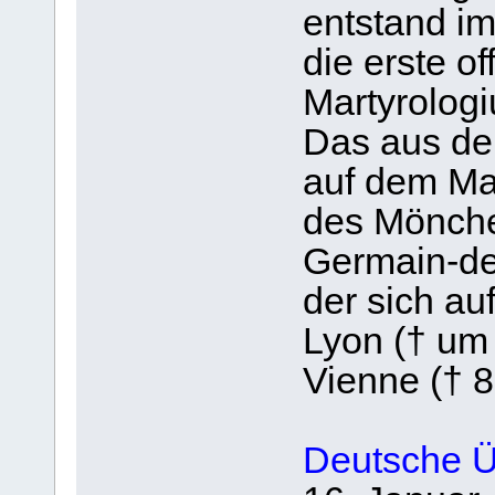
entstand i
die erste o
Martyrolo
Das aus de
auf dem Ma
des Mönche
Germain-des
der sich au
Lyon († um
Vienne († 8
Deutsche Ü