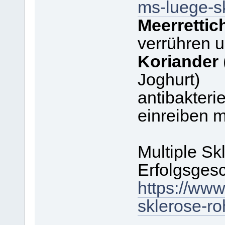
ms-luege-s
Meerrettic
verrühren u
Koriander
Joghurt)
antibakterie
einreiben 
Multiple Sk
Erfolgsges
https://ww
sklerose-ro