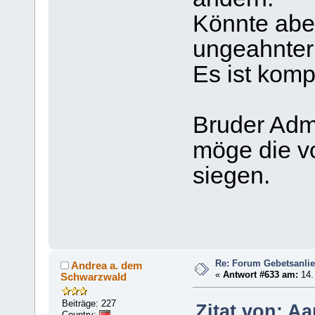
Könnte abe
ungeahnter 
Es ist kompl
Bruder Adm
möge die vo
siegen.
Re: Forum Gebetsanli
Andrea a. dem
«
Antwort #633 am:
14.
Schwarzwald
Beiträge: 227
Zitat von: A
Country: