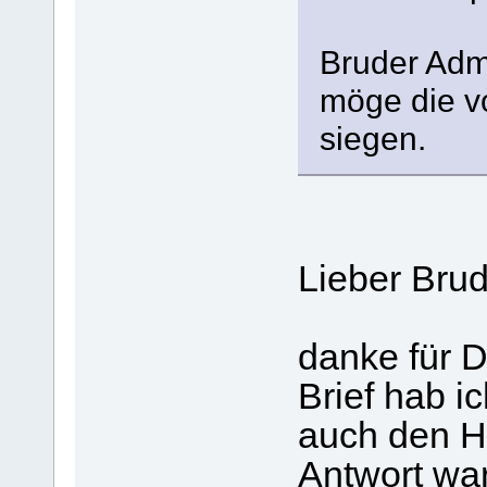
Bruder Adm
möge die vo
siegen.
Lieber Bru
danke für 
Brief hab i
auch den He
Antwort war