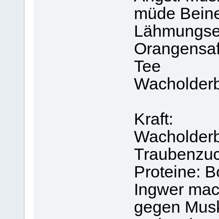
müde Beine
Lähmungse
Orangensaf
Tee
Wacholder
Kraft:
Wacholderb
Traubenzuc
Proteine: B
Ingwer mac
gegen Musk