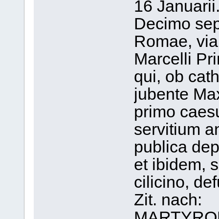
16 Januarii
Decimo sep
Romae, via 
Marcelli Pr
qui, ob cat
jubente Max
primo caesu
servitium 
publica dep
et ibidem, 
cilicino, de
Zit. nach:
MARTYRO