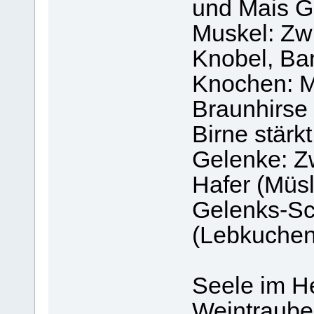
und Mais G
Muskel: Zwi
Knobel, Ba
Knochen: M
Braunhirse 
Birne stärk
Gelenke: Z
Hafer (Müsl
Gelenks-Sc
(Lebkuche
Seele im H
Weintraube