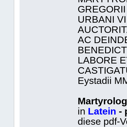
GREGORII 
URBANI VI
AUCTORIT
AC DEIND
BENEDICTI
LABORE E
CASTIGA
Eystadii MM
Martyrol
in
Latein
- 
diese pdf-V