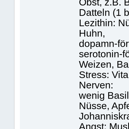
Obst, z.B. 
Datteln (1 b
Lezithin: N
Huhn,
dopamn-för
serotonin-f
Weizen, B
Stress: Vit
Nerven:
wenig Basil
Nüsse, Apf
Johanniskr
Angst: Mus