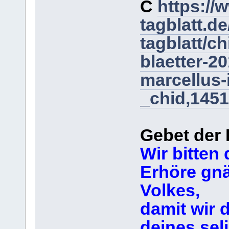
C
https://
tagblatt.de
tagblatt/c
blaetter-2
marcellus-
_chid,1451
Gebet der 
Wir bitten 
Erhöre gnä
Volkes,
damit wir 
deines sel