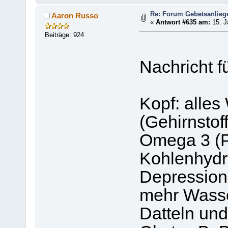
Re: Forum Gebetsanlieg
Aaron Russo
«
Antwort #635 am:
15. J
Beiträge: 924
Nachricht f
Kopf: alle
(Gehirnstof
Omega 3 (Pf
Kohlenhydra
Depression
mehr Wasse
Datteln un