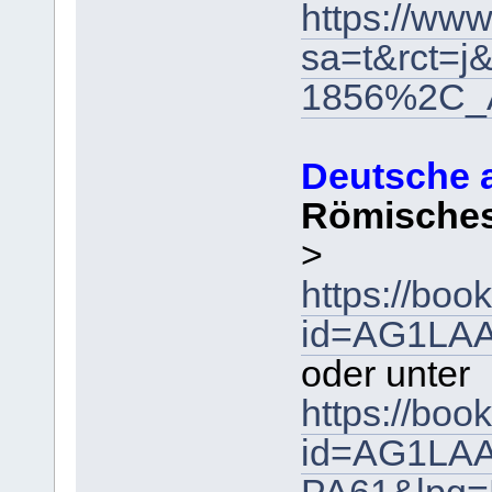
https://www
sa=t&rct=
1856%2C_
Deutsche al
Römisches
>
https://boo
id=AG1LA
oder unter
https://boo
id=AG1LA