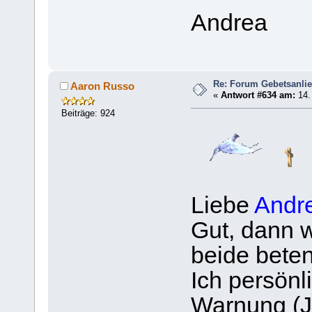
Andrea
Re: Forum Gebetsanli
Aaron Russo
«
Antwort #634 am:
14.
Beiträge: 924
Liebe
Andr
Gut, dann w
beide beten
Ich persönl
Warnung (J