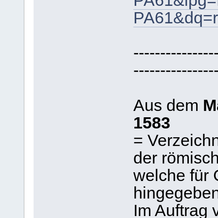
PA61&lpg=
PA61&dq=r
---------------
---------------
Aus dem
M
1583
= Verzeichn
der römisch
welche für 
hingegeben
Im Auftrag 