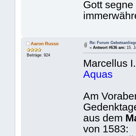
Gott segne
immerwähr
Re: Forum Gebetsanlieg
Aaron Russo
«
Antwort #636 am:
15. J
Beiträge: 924
Marcellus I
Aquas
Am Voraben
Gedenktage
aus dem
M
von 1583: