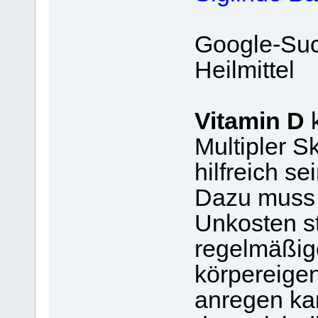
Google-Such
Heilmittel
Vitamin D
k
Multipler S
hilfreich sei
Dazu muss 
Unkosten st
regelmäßig
körpereige
anregen ka