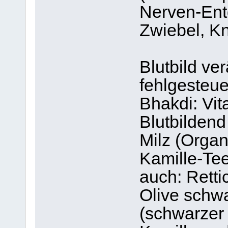
Nerven-Entg
Zwiebel, K
Blutbild ve
fehlgesteue
Bhakdi: Vit
Blutbildend 
Milz (Organ 
Kamille-Tee
auch: Retti
Olive schwa
(schwarzer 