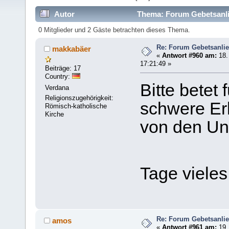
Autor
Thema: Forum Gebetsanli
0 Mitglieder und 2 Gäste betrachten dieses Thema.
Re: Forum Gebetsanli
makkabäer
«
Antwort #960 am:
18.
17:21:49 »
Beiträge: 17
Country:
Bitte betet
Verdana
Religionszugehörigkeit:
schwere Er
Römisch-katholische
Kirche
von den Un
Tage viele
Re: Forum Gebetsanli
amos
«
Antwort #961 am:
19.