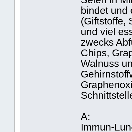
bindet und 
(Giftstoffe
und viel es
zwecks Abf
Chips, Grap
Walnuss und
Gehirnstof
Graphenoxi
Schnittstel
A:
Immun-Lung