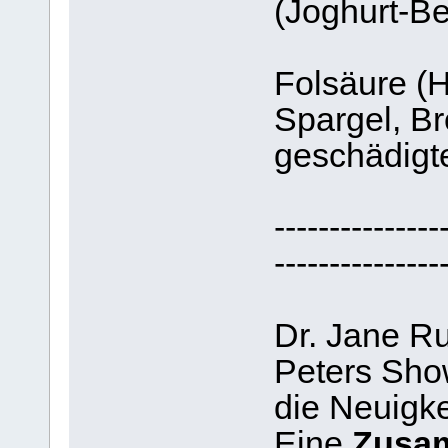
(Joghurt-B
Folsäure (H
Spargel, Bro
geschädigt
---------------
---------------
Dr. Jane Ru
Peters Show
die Neuigk
Eine
Zusa