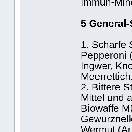
Immun-Miner
5 General-
1. Scharfe S
Pepperoni 
Ingwer, Kno
Meerrettich
2. Bittere S
Mittel und 
Biowaffe M
Gewürznelk
Wermut (Ar