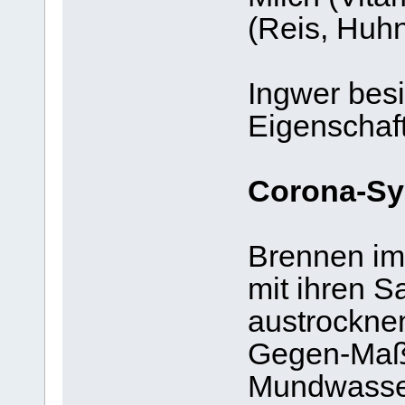
(Reis, Huhn
Ingwer besit
Eigenschaf
Corona-S
Brennen im 
mit ihren S
austrockne
Gegen-Maßn
Mundwasser