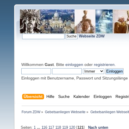
Webseite ZDW
Willkommen
Gast
. Bitte
einloggen
oder
registrieren
.
Einloggen mit Benutzername, Passwort und Sitzungslänge
Übersicht
Hilfe
Suche
Kalender
Einloggen
Registr
Forum ZDW
»
Gebetsanliegen Webseite
»
Gebetsanliegen Websei
Seiten:
1
...
116
117
118
119
120
[
121
]
Nach unten