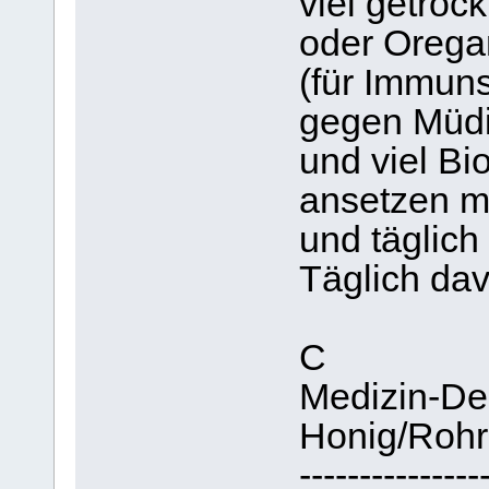
viel getroc
oder Orega
(für Immun
gegen Müdi
und viel Bio
ansetzen m
und täglich
Täglich dav
C
Medizin-Des
Honig/Rohr
---------------