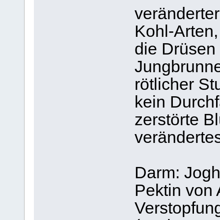
veränderter
Kohl-Arten
die Drüsen 
Jungbrunn
rötlicher S
kein Durchfa
zerstörte B
verändertes
Darm: Jogh
Pektin von 
Verstopfun