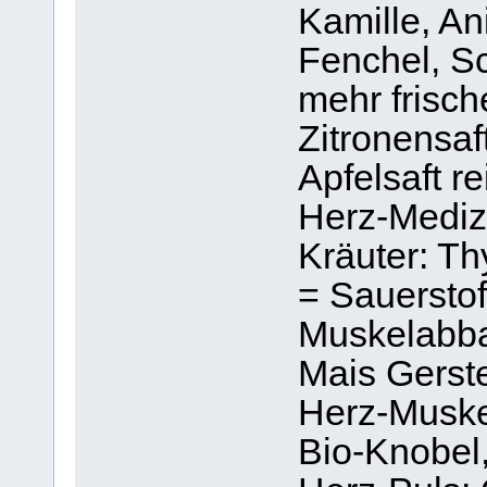
Kamille, A
Fenchel, Sc
mehr frisch
Zitronensaf
Apfelsaft re
Herz-Medizi
Kräuter: Th
= Sauerstoff
Muskelabba
Mais Gerst
Herz-Muskel
Bio-Knobel