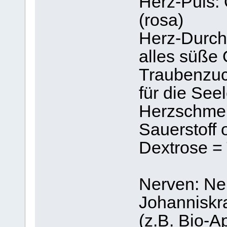
Herz-Puls:
(rosa)
Herz-Durch
alles süße 
Traubenzuck
für die See
Herzschmerz
Sauerstoff
Dextrose =
Nerven: Ne
Johanniskra
(z.B. Bio-A