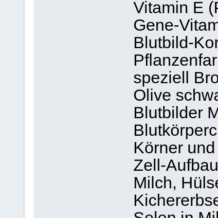
Vitamin E (
Gene-Vitam
Blutbild-Ko
Pflanzenfar
speziell Br
Olive schw
Blutbilder 
Blutkörperc
Körner und
Zell-Aufbau
Milch, Hüls
Kichererbse
Selen in M