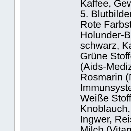
Kaffee, Ge
5. Blutbilde
Rote Farbst
Holunder-B
schwarz, K
Grüne Stof
(Aids-Mediz
Rosmarin (
Immunsyste
Weiße Stoff
Knoblauch, 
Ingwer, Rei
Milch (Vita