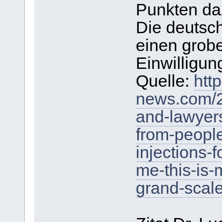
Punkten da
Die deutsc
einen grobe
Einwilligun
Quelle:
htt
news.com/2
and-lawyer
from-peopl
injections-f
me-this-is
grand-scale