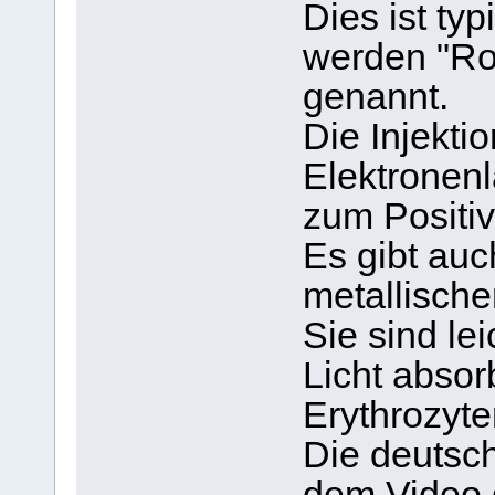
Dies ist typ
werden "Ro
genannt.
Die Injekti
Elektronenl
zum Positiv
Es gibt au
metallisch
Sie sind le
Licht absor
Erythrozyten
Die deutsch
dem Video 