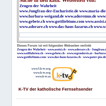
Suche in den kath. Webseiten von:
Zeugen der Wahrheit
www.Jungfrau-der-Eucharistie.de
www.maria-die
www.barbara-weigand.de
www.adoremus.de
www.
www.gebete.ch
www.gottliebtuns.com
www.assisi.
www.adorare.ch
www.das-haus-lazarus.ch
www.wa
Dieses Forum ist mit folgenden Webseiten verlinkt
Zeugen der Wahrheit
-
www.assisi.ch
-
www.adorare.ch
-
Jungfrau.d
www.wallfahrten.ch
-
www.gebete.ch
-
www.segenskreis.at
-
barbara
www.gottliebtuns.com
-
www.das-haus-lazarus.ch
-
www.pater-pio.de
www3.k-tv.org
www.k-tv.org
www.k-tv.at
K-TV der katholische Fernsehsender