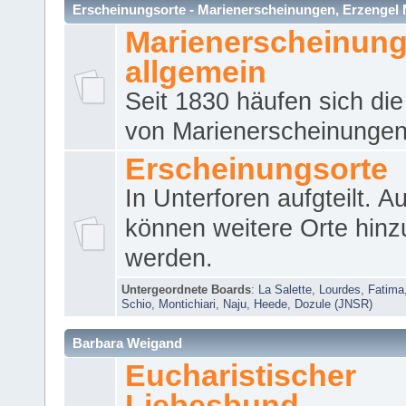
Erscheinungsorte - Marienerscheinungen, Erzengel Micha
Marienerscheinun
allgemein
Seit 1830 häufen sich die
von Marienerscheinungen 
Erscheinungsorte
In Unterforen aufgteilt. 
können weitere Orte hinz
werden.
Untergeordnete Boards
:
La Salette
,
Lourdes
,
Fatima
Schio
,
Montichiari
,
Naju
,
Heede
,
Dozule (JNSR)
Barbara Weigand
Eucharistischer
Liebesbund