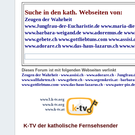
Suche in den kath. Webseiten von:
Zeugen der Wahrheit
www.Jungfrau-der-Eucharistie.de
www.maria-die
www.barbara-weigand.de
www.adoremus.de
www.
www.gebete.ch
www.gottliebtuns.com
www.assisi.
www.adorare.ch
www.das-haus-lazarus.ch
www.wa
Dieses Forum ist mit folgenden Webseiten verlinkt
Zeugen der Wahrheit
-
www.assisi.ch
-
www.adorare.ch
-
Jungfrau.d
www.wallfahrten.ch
-
www.gebete.ch
-
www.segenskreis.at
-
barbara
www.gottliebtuns.com
-
www.das-haus-lazarus.ch
-
www.pater-pio.de
www3.k-tv.org
www.k-tv.org
www.k-tv.at
K-TV der katholische Fernsehsender