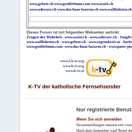
www.gebete.ch
www.gottliebtuns.com
www.assisi.ch
www.adorare.ch
www.das-haus-lazarus.ch
www.wallfahrten.ch
Dieses Forum ist mit folgenden Webseiten verlinkt
Zeugen der Wahrheit
-
www.assisi.ch
-
www.adorare.ch
-
Jungfra
www.wallfahrten.ch
-
www.gebete.ch
-
www.segenskreis.at
-
barb
www.gottliebtuns.com
-
www.das-haus-lazarus.ch
-
www.pater-pi
www3.k-tv.org
www.k-tv.org
www.k-tv.at
K-TV der katholische Fernsehsender
Nur registrierte Ben
Wenn Sie sich anmelden
Neuanmeldungen müssen erst vom 
Nach dem Anmelden wird Ihnen das