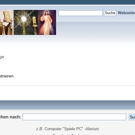
Webseit
nge
strieren
hen nach:
z.B.
Computer "Spiele PC" -Absturz