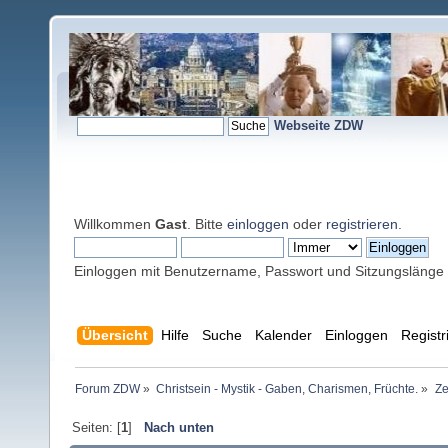
Webseite ZDW
Willkommen
Gast
. Bitte
einloggen
oder
registrieren
.
Einloggen mit Benutzername, Passwort und Sitzungslänge
Übersicht
Hilfe
Suche
Kalender
Einloggen
Registr
Forum ZDW
»
Christsein - Mystik - Gaben, Charismen, Früchte.
»
Ze
Seiten: [
1
]
Nach unten