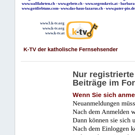
www.wallfahrten.ch
-
www.gebete.ch
-
www.segenskreis.at
-
barbara
www.gottliebtuns.com
-
www.das-haus-lazarus.ch
-
www.pater-pio.de
www3.k-tv.org
www.k-tv.org
www.k-tv.at
K-TV der katholische Fernsehsender
Nur registrier
Beiträge im Fo
Wenn Sie sich anme
Neuanmeldungen müsse
Nach dem Anmelden wir
Dann können sie sich 
Nach dem Einloggen kö