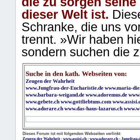
die zu sorgen seine
dieser Welt ist.
Diese
Schranke, die uns vo
trennt. »Wir haben hi
sondern suchen die z
Suche in den kath. Webseiten von:
Zeugen der Wahrheit
www.Jungfrau-der-Eucharistie.de
www.maria-die
www.barbara-weigand.de
www.adoremus.de
www.
www.gebete.ch
www.gottliebtuns.com
www.assisi.
www.adorare.ch
www.das-haus-lazarus.ch
www.wa
Dieses Forum ist mit folgenden Webseiten verlinkt
Zeugen der Wahrheit
-
www.assisi.ch
-
www.adorare.ch
-
Jungfrau.d