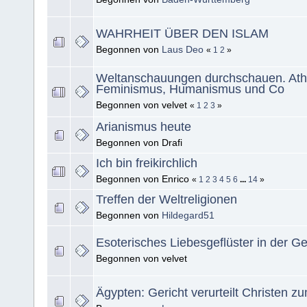
WAHRHEIT ÜBER DEN ISLAM
Begonnen von
Laus Deo
«
1
2
»
Weltanschauungen durchschauen. Ath
Feminismus, Humanismus und Co
Begonnen von velvet
«
1
2
3
»
Arianismus heute
Begonnen von Drafi
Ich bin freikirchlich
Begonnen von Enrico
«
1
2
3
4
5
6
...
14
»
Treffen der Weltreligionen
Begonnen von
Hildegard51
Esoterisches Liebesgeflüster in der G
Begonnen von velvet
Ägypten: Gericht verurteilt Christen z