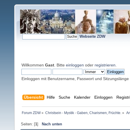
Webseite ZDW
Willkommen
Gast
. Bitte
einloggen
oder
registrieren
.
Einloggen mit Benutzername, Passwort und Sitzungslänge
Übersicht
Hilfe
Suche
Kalender
Einloggen
Registr
Forum ZDW
»
Christsein - Mystik - Gaben, Charismen, Früchte.
»
An
Seiten: [
1
]
Nach unten