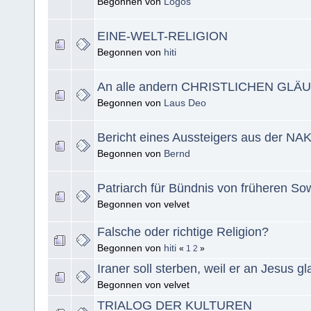
Begonnen von
Logos
EINE-WELT-RELIGION
Begonnen von
hiti
An alle andern CHRISTLICHEN GLÄ
Begonnen von
Laus Deo
Bericht eines Aussteigers aus der NA
Begonnen von
Bernd
Patriarch für Bündnis von früheren So
Begonnen von velvet
Falsche oder richtige Religion?
Begonnen von
hiti
«
1
2
»
Iraner soll sterben, weil er an Jesus gl
Begonnen von velvet
TRIALOG DER KULTUREN