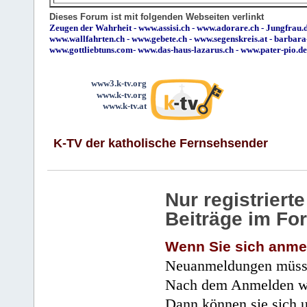
Dieses Forum ist mit folgenden Webseiten verlinkt
Zeugen der Wahrheit
-
www.assisi.ch
-
www.adorare.ch
-
Jungfrau.d
www.wallfahrten.ch
-
www.gebete.ch
-
www.segenskreis.at
-
barbara
www.gottliebtuns.com
-
www.das-haus-lazarus.ch
-
www.pater-pio.de
www3.k-tv.org
www.k-tv.org
www.k-tv.at
K-TV der katholische Fernsehsender
Nur registrier
Beiträge im Fo
Wenn Sie sich anme
Neuanmeldungen müsse
Nach dem Anmelden wir
Dann können sie sich 