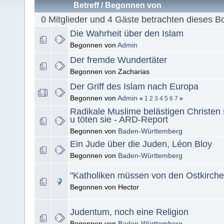
Betreff
/
Begonnen von
0 Mitglieder und 4 Gäste betrachten dieses B
Die Wahrheit über den Islam
Begonnen von
Admin
Der fremde Wundertäter
Begonnen von Zacharias
Der Griff des Islam nach Europa
Begonnen von
Admin
«
1
2
3
4
5
6
7
»
Radikale Muslime belästigen Christen 
u töten sie - ARD-Report
Begonnen von
Baden-Württemberg
Ein Jude über die Juden, Léon Bloy
Begonnen von
Baden-Württemberg
"Katholiken müssen von den Ostkirche
Begonnen von Hector
Judentum, noch eine Religion
Begonnen von
Baden-Württemberg