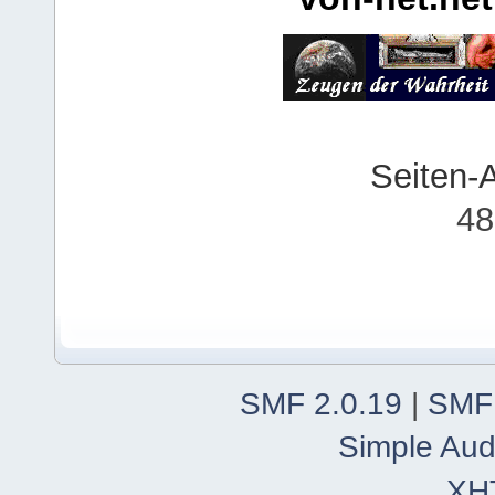
Seiten-
48
SMF 2.0.19
|
SMF
Simple Aud
XH