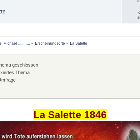
23
tte
0
8
chael .............
»
Erscheinungsorte
»
La Salette
hema geschlossen
xiertes Thema
mfrage
La Salette 1846