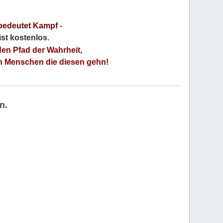
bedeutet Kampf
-
 ist kostenlos
.
den Pfad der Wahrheit,
an Menschen die diesen gehn!
n.