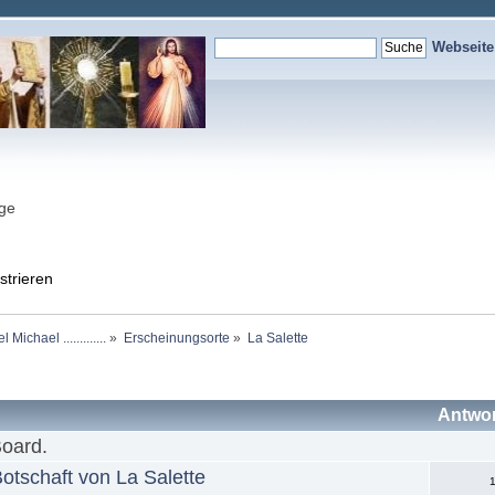
Webseit
nge
strieren
chael .............
»
Erscheinungsorte
»
La Salette
Antwo
Board.
otschaft von La Salette
1