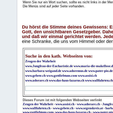
Wenn Sie nur ein Wort suchen, sollte es nicht links in der Me
Die Menüs sind auf jeder Seite vorhanden.
.
Du hörst die Stimme deines Gewissens: Es 
Gott, den unsichtbaren Gesetzgeber. Daher
und daß wir einmal gerichtet werden. Jeder
eine Schranke, die uns vom Himmel oder der H
Suche in den kath. Webseiten von:
Zeugen der Wahrheit
www.Jungfrau-der-Eucharistie.de
www.maria-die-makellose.d
www.barbara-weigand.de
www.adoremus.de
www.pater-pio.de
www.gebete.ch
www.gottliebtuns.com
www.assisi.ch
www.adorare.ch
www.das-haus-lazarus.ch
www.wallfahrten.ch
Dieses Forum ist mit folgenden Webseiten verlinkt
Zeugen der Wahrheit
-
www.assisi.ch
-
www.adorare.ch
-
Jungfra
www.wallfahrten.ch
-
www.gebete.ch
-
www.segenskreis.at
-
barb
www.gottliebtuns.com
-
www.das-haus-lazarus.ch
-
www.pater-pi