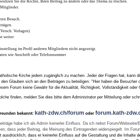
esitzen Sie die Rechte, Ihren Beitrag zu ändern oder das Thema zu löschen.
Mitglieder.
zten Besuch.
trägen.
(Versch. Vorlagen)
t weiter
instellung im Profil anderen Mitgliedern nicht angezeigt.
aten wie Anschrift oder Telefonnummer
tholische Kirche jedem zugänglich zu machen. Jeder der Fragen hat, kann di
den Glauben sich an den Beiträgen zu beteiligen. "Hier haben die Besucher d
sem Forum keine Gewähr für die Aktualität, Richtigkeit, Vollständigkeit oder Q
he finden, melden Sie dies bitte dem Administrator per Mitteilung oder schr
kath-zdw.ch/forum
forum.kath-zdw.
Freunden bekannt:
oder
eiträge habe ich als Admin keinerlei Einfluss. Da ich nebst Forum/Webseite/
wissen, dass jeder Beitrag, die Meinung des Eintragenden widerspiegelt. Im Fo
usdrücklich, dass er keinerlei Einfluss auf die Gestaltung und die Inhalte d