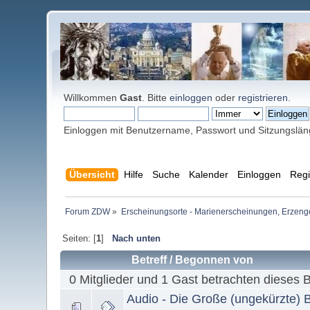
Willkommen
Gast
. Bitte
einloggen
oder
registrieren
.
Einloggen mit Benutzername, Passwort und Sitzungslä
Übersicht
Hilfe
Suche
Kalender
Einloggen
Regi
Forum ZDW
»
Erscheinungsorte - Marienerscheinungen, Erzengel Mi
Seiten: [
1
]
Nach unten
Betreff
/
Begonnen von
0 Mitglieder und 1 Gast betrachten dieses 
Audio - Die Große (ungekürzte) B