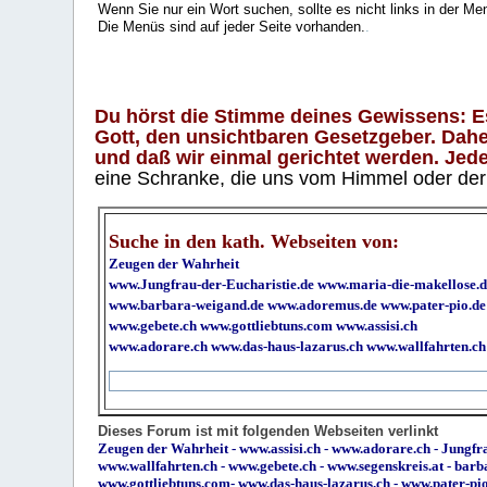
Wenn Sie nur ein Wort suchen, sollte es nicht links in der Me
Die Menüs sind auf jeder Seite vorhanden.
.
Du hörst die Stimme deines Gewissens: Es 
Gott, den unsichtbaren Gesetzgeber. Daher
und daß wir einmal gerichtet werden. Jeder
eine Schranke, die uns vom Himmel oder der H
Suche in den kath. Webseiten von:
Zeugen der Wahrheit
www.Jungfrau-der-Eucharistie.de
www.maria-die-makellose.d
www.barbara-weigand.de
www.adoremus.de
www.pater-pio.de
www.gebete.ch
www.gottliebtuns.com
www.assisi.ch
www.adorare.ch
www.das-haus-lazarus.ch
www.wallfahrten.ch
Dieses Forum ist mit folgenden Webseiten verlinkt
Zeugen der Wahrheit
-
www.assisi.ch
-
www.adorare.ch
-
Jungfra
www.wallfahrten.ch
-
www.gebete.ch
-
www.segenskreis.at
-
barb
www.gottliebtuns.com
-
www.das-haus-lazarus.ch
-
www.pater-pi