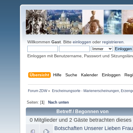
Willkommen
Gast
. Bitte
einloggen
oder
registrieren
.
Einloggen mit Benutzername, Passwort und Sitzungslä
Übersicht
Hilfe
Suche
Kalender
Einloggen
Regi
Forum ZDW
»
Erscheinungsorte - Marienerscheinungen, Erzengel Mi
Seiten: [
1
]
Nach unten
Betreff
/
Begonnen von
0 Mitglieder und 2 Gäste betrachten dieses
Botschaften Unserer Lieben Fra