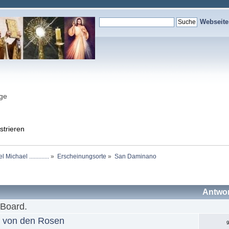
Webseit
nge
strieren
chael .............
»
Erscheinungsorte
»
San Daminano
Antwo
 Board.
u von den Rosen
9