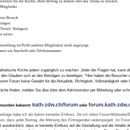
esitzen Sie die Rechte, Ihren Beitrag zu ändern oder das Thema zu löschen.
Mitglieder.
zten Besuch.
trägen.
(Versch. Vorlagen)
t weiter
instellung im Profil anderen Mitgliedern nicht angezeigt.
aten wie Anschrift oder Telefonnummer
tholische Kirche jedem zugänglich zu machen. Jeder der Fragen hat, kann di
den Glauben sich an den Beiträgen zu beteiligen. "Hier haben die Besucher d
sem Forum keine Gewähr für die Aktualität, Richtigkeit, Vollständigkeit oder Q
he finden, melden Sie dies bitte dem Administrator per Mitteilung oder schr
kath-zdw.ch/forum
forum.kath-zdw.
Freunden bekannt:
oder
eiträge habe ich als Admin keinerlei Einfluss. Da ich nebst Forum/Webseite/
wissen, dass jeder Beitrag, die Meinung des Eintragenden widerspiegelt. Im Fo
usdrücklich, dass er keinerlei Einfluss auf die Gestaltung und die Inhalte d