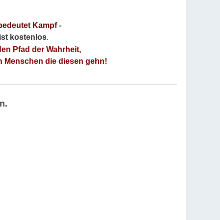
bedeutet Kampf
-
 ist kostenlos
.
den Pfad der Wahrheit,
an Menschen die diesen gehn!
n.