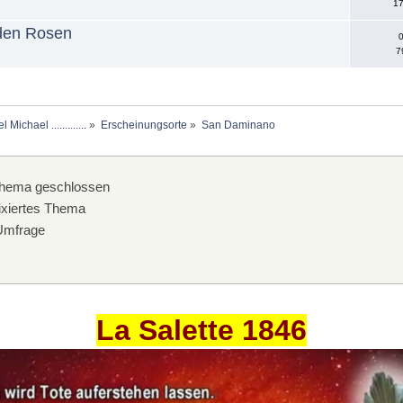
17
 den Rosen
0
7
chael .............
»
Erscheinungsorte
»
San Daminano
hema geschlossen
xiertes Thema
mfrage
La Salette 1846