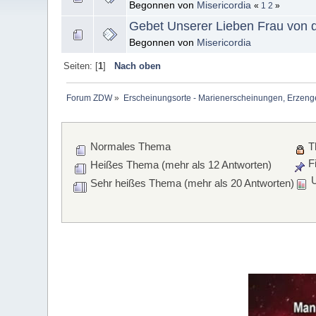
Begonnen von
Misericordia
«
1
2
»
Gebet Unserer Lieben Frau von
Begonnen von
Misericordia
Seiten: [
1
]
Nach oben
Forum ZDW
»
Erscheinungsorte - Marienerscheinungen, Erzengel Mi
Normales Thema
T
Fi
Heißes Thema (mehr als 12 Antworten)
U
Sehr heißes Thema (mehr als 20 Antworten)