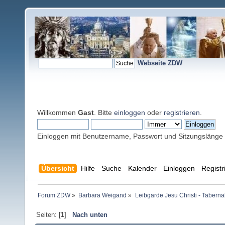
Webseite ZDW
Willkommen
Gast
. Bitte
einloggen
oder
registrieren
.
Einloggen mit Benutzername, Passwort und Sitzungslänge
Übersicht
Hilfe
Suche
Kalender
Einloggen
Registr
Forum ZDW
»
Barbara Weigand
»
Leibgarde Jesu Christi - Taber
Seiten: [
1
]
Nach unten