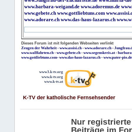
www.Jungfrau-der-Eucharistie.de
www.maria-die
www.barbara-weigand.de
www.adoremus.de
www.
www.gebete.ch
www.gottliebtuns.com
www.assisi.
www.adorare.ch
www.das-haus-lazarus.ch
www.wa
Dieses Forum ist mit folgenden Webseiten verlinkt
Zeugen der Wahrheit
-
www.assisi.ch
-
www.adorare.ch
-
Jungfrau.d
www.wallfahrten.ch
-
www.gebete.ch
-
www.segenskreis.at
-
barbara
www.gottliebtuns.com
-
www.das-haus-lazarus.ch
-
www.pater-pio.de
www3.k-tv.org
www.k-tv.org
www.k-tv.at
K-TV der katholische Fernsehsender
Nur registrier
Beiträge im Fo