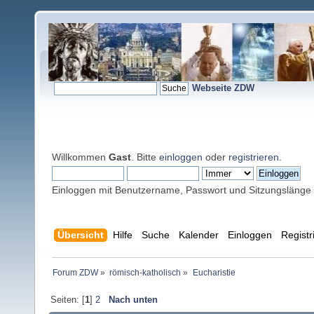
Webseite ZDW
Willkommen
Gast
. Bitte
einloggen
oder
registrieren
.
Einloggen mit Benutzername, Passwort und Sitzungslänge
Übersicht
Hilfe
Suche
Kalender
Einloggen
Registr
Forum ZDW
»
römisch-katholisch
»
Eucharistie
Seiten: [
1
]
2
Nach unten