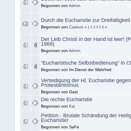
Begonnen von
Admin
Durch die Eucharistie zur Dreifaltigkeit
Begonnen von
Caelum
«
1
2
3
4
5
6
»
Der Leib Christi in der Hand ist leer! 
1968)
Begonnen von
Admin
"Eucharistische Selbstbedienung" in C
Begonnen von Im Dienst der Wahrheit
Verteidigung der Hl. Eucharistie gege
Protestantismus
Begonnen von Gast
Die rechte Eucharistie
Begonnen von
Kai
Petition - Brutale Schändung der Heili
Eucharistie!
Begonnen von SaFe