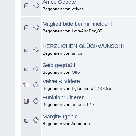
Amos Gebete
Begonnen von velvet
Mitglied bitte bei mir melden!
Begonnen von LoveAndPray85
HERZLICHEN GLÜCKWUNSCH!
Begonnen von
amos
Seid gegrüßt!
Begonnen von
Otto
Velvet & Videre
Begonnen von Eglantine
«
1
2
3
4
5
»
Funktion: Zitieren
Begonnen von
amos
«
1
2
»
MargitEugenie
Begonnen von Anemone