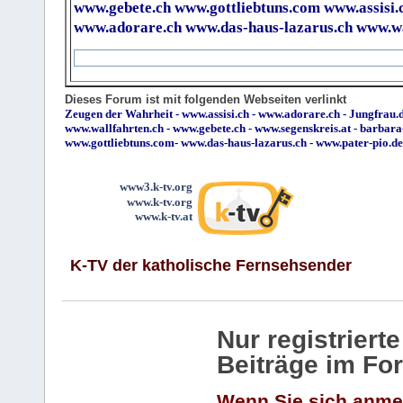
www.gebete.ch
www.gottliebtuns.com
www.assisi.
www.adorare.ch
www.das-haus-lazarus.ch
www.wa
Dieses Forum ist mit folgenden Webseiten verlinkt
Zeugen der Wahrheit
-
www.assisi.ch
-
www.adorare.ch
-
Jungfrau.d
www.wallfahrten.ch
-
www.gebete.ch
-
www.segenskreis.at
-
barbara
www.gottliebtuns.com
-
www.das-haus-lazarus.ch
-
www.pater-pio.de
www3.k-tv.org
www.k-tv.org
www.k-tv.at
K-TV der katholische Fernsehsender
Nur registrier
Beiträge im Fo
Wenn Sie sich anme