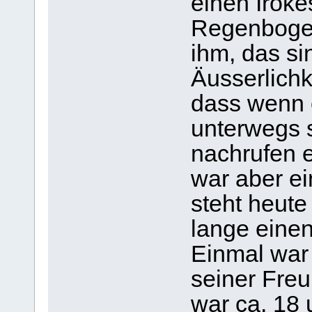
einen Iroke
Regenbogen
ihm, das si
Äusserlichk
dass wenn 
unterwegs s
nachrufen e
war aber e
steht heute
lange einen
Einmal war
seiner Freu
war ca. 18 