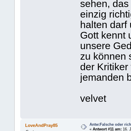
sehen, das
einzig rich
halten darf
Gott kennt
unsere Ged
zu können s
der Kritike
jemanden b
velvet
Antw:Falsche oder rich
LoveAndPray85
«
Antwort #11 am:
16. J