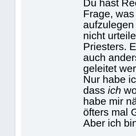
Du hast Rec
Frage, was 
aufzulegen 
nicht urteil
Priesters. 
auch ander
geleitet we
Nur habe ic
dass
ich
wo
habe mir n
öfters mal
Aber ich bin