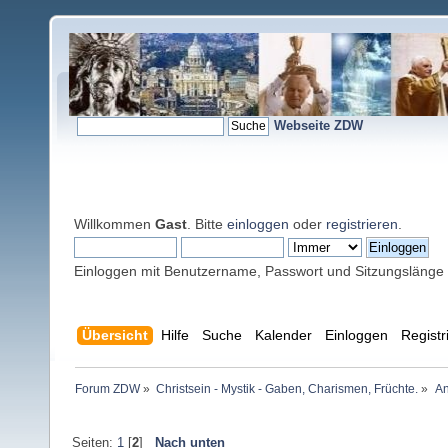
Webseite ZDW
Willkommen
Gast
. Bitte
einloggen
oder
registrieren
.
Einloggen mit Benutzername, Passwort und Sitzungslänge
Übersicht
Hilfe
Suche
Kalender
Einloggen
Registr
Forum ZDW
»
Christsein - Mystik - Gaben, Charismen, Früchte.
»
An
Seiten:
1
[
2
]
Nach unten