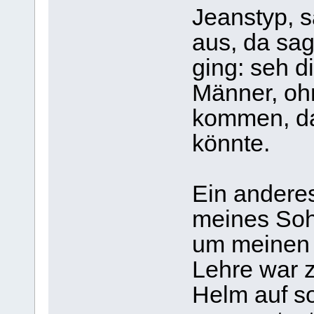
Jeanstyp, s
aus, da sag
ging: seh di
Männer, ohn
kommen, da
könnte.
Ein andere
meines Soh
um meinen 
Lehre war z
Helm auf s