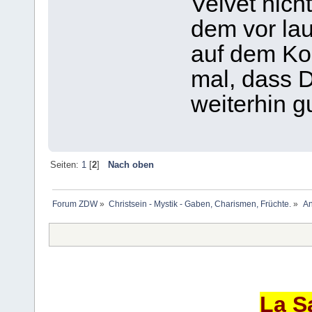
Velvet nich
dem vor la
auf dem Kopf
mal, dass D
weiterhin g
Seiten:
1
[
2
]
Nach oben
Forum ZDW
»
Christsein - Mystik - Gaben, Charismen, Früchte.
»
An
La S