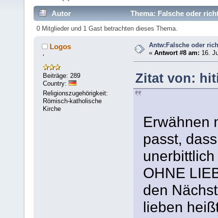
Autor
Thema: Falsche oder richt
0 Mitglieder und 1 Gast betrachten dieses Thema.
Antw:Falsche oder rich
Logos
«
Antwort #8 am:
16. Ju
'
Zitat von: hi
Beiträge: 289
Country:
Religionszugehörigkeit:
Römisch-katholische
Kirche
Erwähnen m
passt, das
unerbittlic
OHNE LIEBE
den Nächst
lieben hei