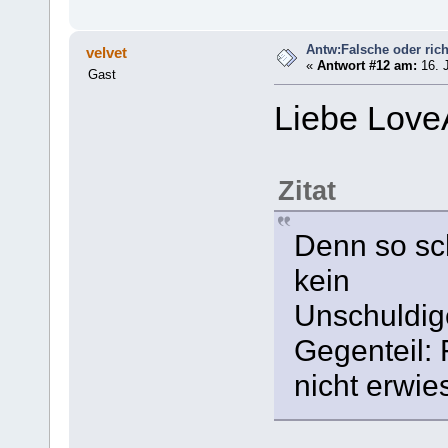
Antw:Falsche oder rich
velvet
«
Antwort #12 am:
16. J
Gast
Liebe Love
Zitat
Denn so sc
kein
Unschuldige
Gegenteil: 
nicht erwies