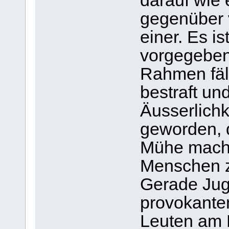
darauf wie
gegenüber 
einer. Es i
vorgegeben
Rahmen fäll
bestraft un
Äusserlichk
geworden, 
Mühe mache
Menschen z
Gerade Jug
provokante
Leuten am 