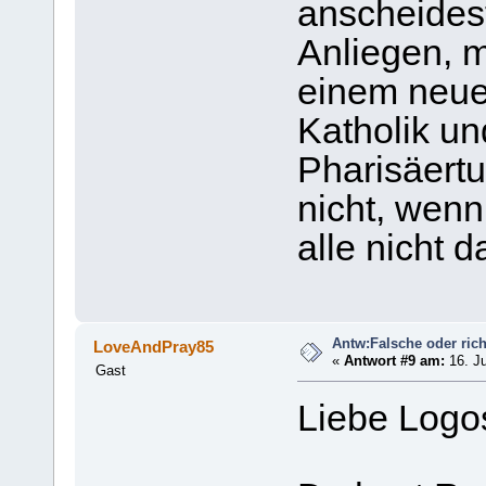
anscheidest
Anliegen, m
einem neuen
Katholik u
Pharisäertu
nicht, wenn 
alle nicht d
Antw:Falsche oder rich
LoveAndPray85
«
Antwort #9 am:
16. Ju
Gast
Liebe Logo