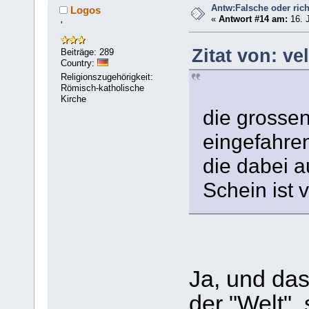
Antw:Falsche oder rich
Logos
«
Antwort #14 am:
16. J
'
Zitat von: ve
Beiträge: 289
Country:
Religionszugehörigkeit:
Römisch-katholische
Kirche
die grosse
eingefahre
die dabei a
Schein ist 
Ja, und das 
der "Welt",