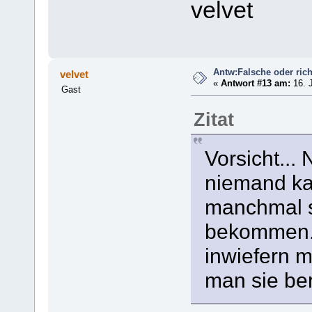
velvet
Antw:Falsche oder rich
velvet
«
Antwort #13 am:
16. J
Gast
Zitat
Vorsicht...
niemand ka
manchmal 
bekommen. 
inwiefern 
man sie ber