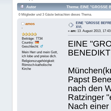
Autor
Thema: EINE "GROSSE BE
0 Mitglieder und 3 Gäste betrachten dieses Thema.
EINE "GROSSE BEFRE
amos
XVI.
'
«
am:
13. August 2013, 17:43
Beiträge: 7734
EINE "GR
Country:
Geschlecht:
BENEDIKT 
Mein Herr und mein Gott,
ich lobe und preise dich.
Religionszugehörigkeit:
Römisch-katholische
München(kn
Kirche
Papst Bened
nach den W
Ratzinger "
Nach einer 