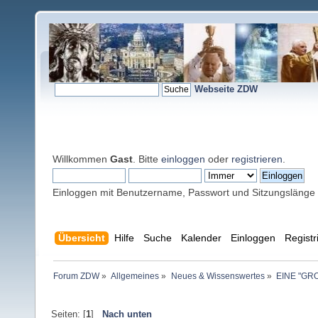
Webseite ZDW
Willkommen
Gast
. Bitte
einloggen
oder
registrieren
.
Einloggen mit Benutzername, Passwort und Sitzungslänge
Übersicht
Hilfe
Suche
Kalender
Einloggen
Registr
Forum ZDW
»
Allgemeines
»
Neues & Wissenswertes
»
EINE "GR
Seiten: [
1
]
Nach unten