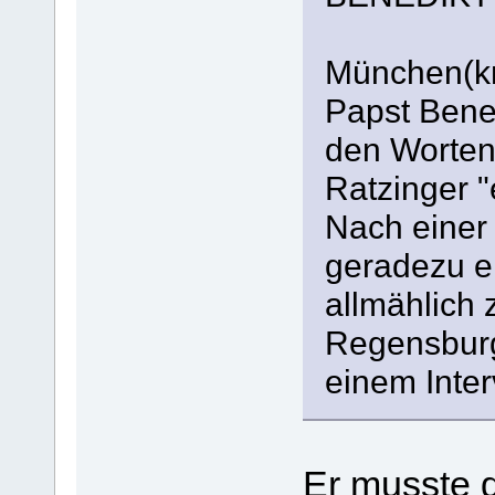
München(kn
Papst Bened
den Worten
Ratzinger "
Nach einer 
geradezu er
allmählich 
Regensburg
einem Inter
Er musste 