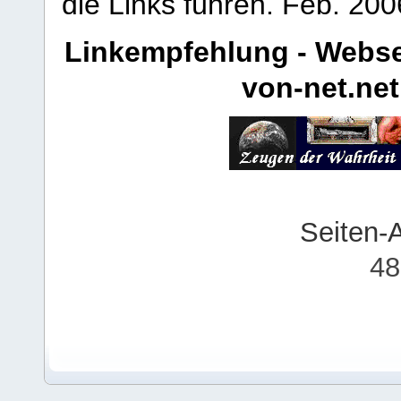
die Links führen.
Feb. 200
Linkempfehlung - Webse
von-net.net
Seiten-
48