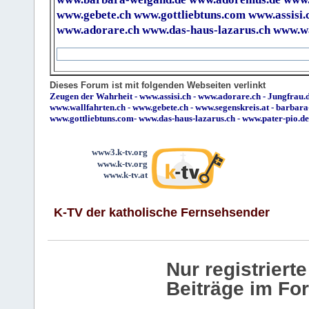
www.gebete.ch
www.gottliebtuns.com
www.assisi.
www.adorare.ch
www.das-haus-lazarus.ch
www.wa
Dieses Forum ist mit folgenden Webseiten verlinkt
Zeugen der Wahrheit
-
www.assisi.ch
-
www.adorare.ch
-
Jungfrau.d
www.wallfahrten.ch
-
www.gebete.ch
-
www.segenskreis.at
-
barbara
www.gottliebtuns.com
-
www.das-haus-lazarus.ch
-
www.pater-pio.de
www3.k-tv.org
www.k-tv.org
www.k-tv.at
K-TV der katholische Fernsehsender
Nur registrier
Beiträge im Fo