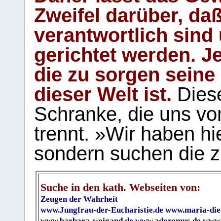
Zweifel darüber, daß
verantwortlich sind
gerichtet werden. Je
die zu sorgen seine
dieser Welt ist.
Diese
Schranke, die uns vo
trennt. »Wir haben hi
sondern suchen die z
Suche in den kath. Webseiten von:
Zeugen der Wahrheit
www.Jungfrau-der-Eucharistie.de
www.maria-die
www.barbara-weigand.de
www.adoremus.de
www.