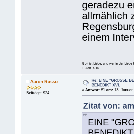
geradezu er
allmählich 
Regensburg
einem Inter
Gott ist Liebe, und wer in der Liebe bl
1. Joh. 4.16
Re: EINE "GROSSE B
Aaron Russo
BENEDIKT XVI.
«
Antwort #1 am:
13. Januar 
Beiträge: 924
Zitat von: a
EINE "GR
BENEDIKT 