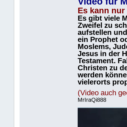
Video für 
Es kann nur
Es gibt viele 
Zweifel zu sc
aufstellen und
ein Prophet od
Moslems, Jude
Jesus in der H
Testament. Fa
Christen zu d
werden können
vielerorts pro
(Video auch ge
MrIraQi888