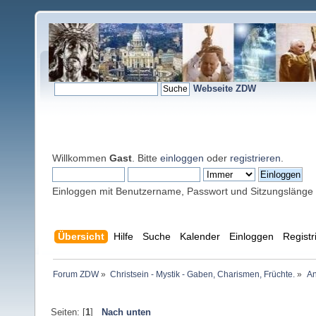
Webseite ZDW
Willkommen
Gast
. Bitte
einloggen
oder
registrieren
.
Einloggen mit Benutzername, Passwort und Sitzungslänge
Übersicht
Hilfe
Suche
Kalender
Einloggen
Registr
Forum ZDW
»
Christsein - Mystik - Gaben, Charismen, Früchte.
»
An
Seiten: [
1
]
Nach unten