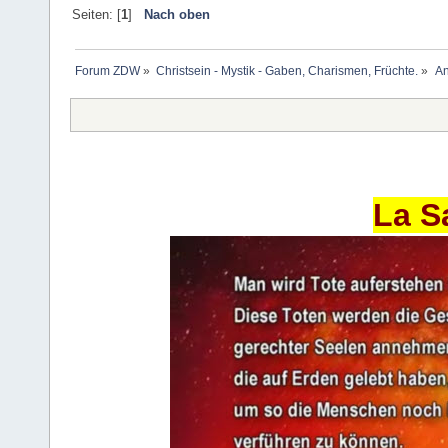
Seiten: [
1
]
Nach oben
Forum ZDW
»
Christsein - Mystik - Gaben, Charismen, Früchte.
»
An
La S