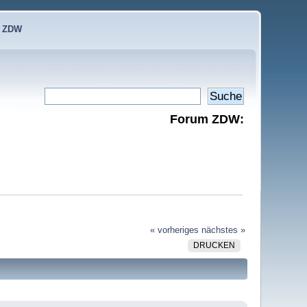
e ZDW
Forum ZDW:
« vorheriges
nächstes »
DRUCKEN