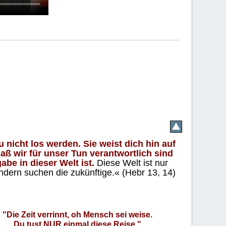
 nicht los werden. Sie weist dich hin auf
aß wir für unser Tun verantwortlich sind
abe in dieser Welt ist.
Diese Welt ist nur
ndern suchen die zukünftige.« (Hebr 13, 14)
"Die Zeit verrinnt, oh Mensch sei weise.
Du tust NUR einmal diese Reise."