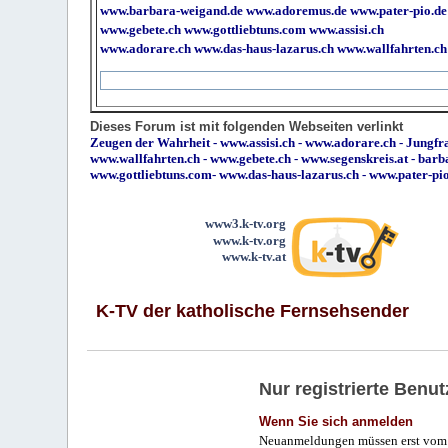
www.barbara-weigand.de
www.adoremus.de
www.pater-pio.de
www.gebete.ch
www.gottliebtuns.com
www.assisi.ch
www.adorare.ch
www.das-haus-lazarus.ch
www.wallfahrten.ch
Dieses Forum ist mit folgenden Webseiten verlinkt
Zeugen der Wahrheit
-
www.assisi.ch
-
www.adorare.ch
-
Jungfra
www.wallfahrten.ch
-
www.gebete.ch
-
www.segenskreis.at
-
barb
www.gottliebtuns.com
-
www.das-haus-lazarus.ch
-
www.pater-pi
www3.k-tv.org
www.k-tv.org
www.k-tv.at
K-TV der katholische Fernsehsender
Nur registrierte Ben
Wenn Sie sich anmelden
Neuanmeldungen müssen erst vom 