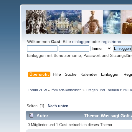
Willkommen
Gast
. Bitte
einloggen
oder
registrieren
.
Einloggen mit Benutzername, Passwort und Sitzungslä
Übersicht
Hilfe
Suche
Kalender
Einloggen
Regi
Forum ZDW
»
römisch-katholisch
»
Fragen und Themen zum Gl
Seiten: [
1
]
Nach unten
Autor
Thema: Was sagt Gott 
0 Mitglieder und 1 Gast betrachten dieses Thema.