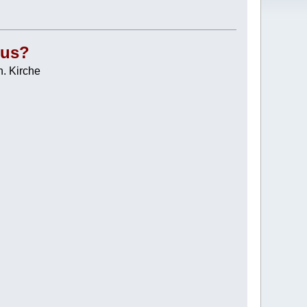
mus?
h. Kirche