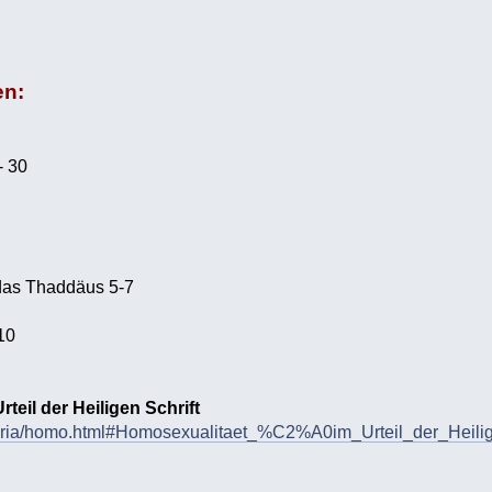
en:
- 30
udas Thaddäus 5-7
+10
teil der Heiligen Schrift
maria/homo.html#Homosexualitaet_%C2%A0im_Urteil_der_Heilig