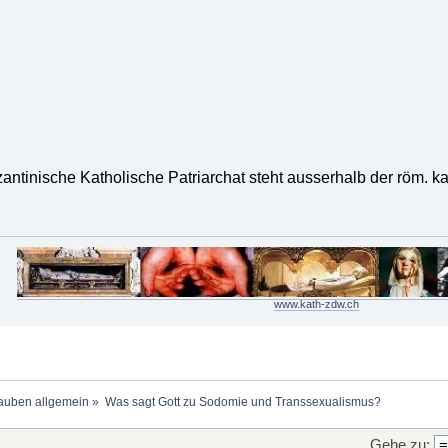
antinische Katholische Patriarchat steht ausserhalb der röm. ka
www.kath-zdw.ch
auben allgemein
»
Was sagt Gott zu Sodomie und Transsexualismus?
Gehe zu: