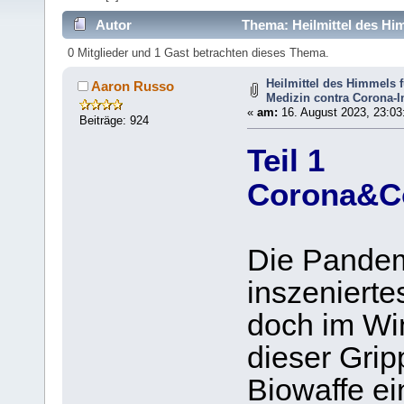
Autor
Thema: Heilmittel des Him
13084 mal)
0 Mitglieder und 1 Gast betrachten dieses Thema.
Heilmittel des Himmels f
Aaron Russo
Medizin contra Corona-I
«
am:
16. August 2023, 23:03
Beiträge: 924
Teil 1
Corona&C
Die Pandemi
inszenierte
doch im Wi
dieser Grip
Biowaffe ei