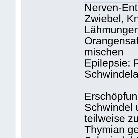
Nerven-Entg
Zwiebel, K
Lähmungen
Orangensaft
mischen
Epilepsie: 
Schwindela
Erschöpfun
Schwindel 
teilweise z
Thymian ge