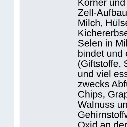
Körner und
Zell-Aufbau
Milch, Hüls
Kichererbse
Selen in M
bindet und 
(Giftstoffe
und viel es
zwecks Abf
Chips, Grap
Walnuss und
Gehirnstof
Oxid an den