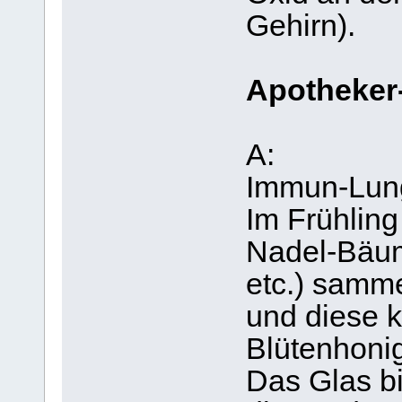
Gehirn).
Apotheker
A:
Immun-Lung
Im Frühlin
Nadel-Bäum
etc.) samm
und diese k
Blütenhonig
Das Glas bi