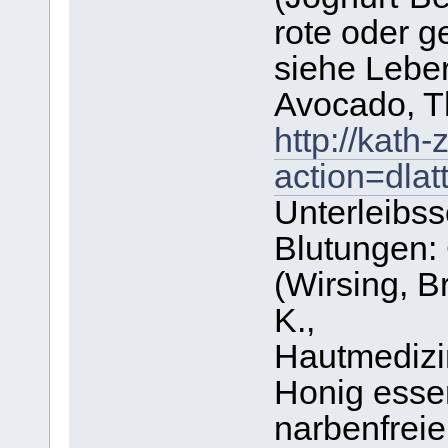
rote oder 
siehe Leber
Avocado, T
http://kath
action=dla
Unterleibs
Blutungen:
(Wirsing, Br
K.,
Hautmedizi
Honig essen
narbenfreie