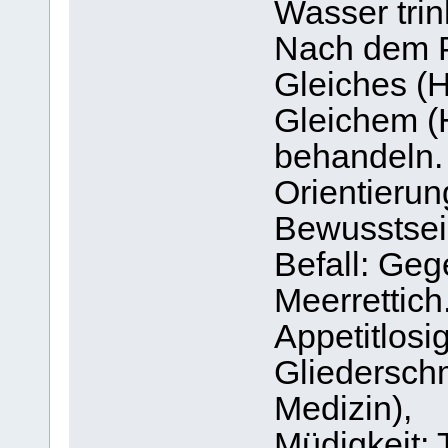
Wasser trin
Nach dem P
Gleiches (H
Gleichem (H
behandeln.
Orientieru
Bewusstsei
Befall: Geg
Meerrettich
Appetitlosi
Gliederschm
Medizin),
Müdigkeit: 