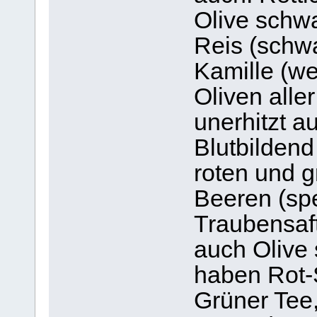
Olive schwa
Reis (schwa
Kamille (w
Oliven aller
unerhitzt a
Blutbildend 
roten und g
Beeren (spe
Traubensaft
auch Olive
haben Rot-S
Grüner Tee,