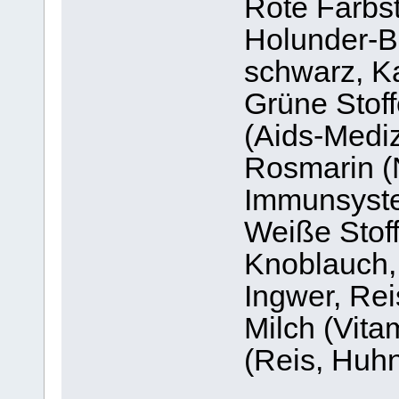
Rote Farbst
Holunder-B
schwarz, K
Grüne Stof
(Aids-Mediz
Rosmarin (
Immunsyste
Weiße Stoff
Knoblauch, 
Ingwer, Rei
Milch (Vita
(Reis, Huhn