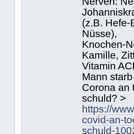
Nerven: Ne
Johanniskra
(z.B. Hefe-
Nüsse),
Knochen-Ne
Kamille, Zi
Vitamin AC
Mann starb
Corona an t
schuld? >
https://www
covid-an-to
schuld-10