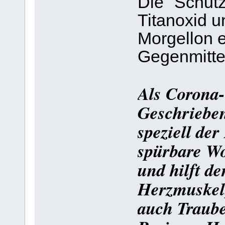
Die "Schut
Titanoxid 
Morgellon en
Gegenmitte
Als Corona-
Geschrieben
speziell der
spürbare Wo
und hilft d
Herzmuskel
auch Traube