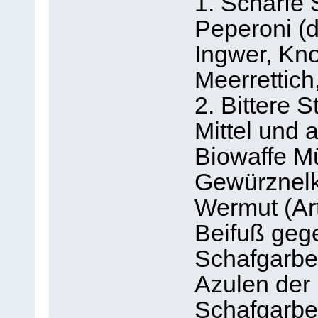
1. Scharfe S
Peperoni (
Ingwer, Kno
Meerrettich
2. Bittere S
Mittel und 
Biowaffe M
Gewürznelk
Wermut (Art
Beifuß geg
Schafgarbe,
Azulen der 
Schafgarbe