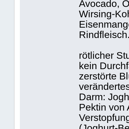
Avocado, O
Wirsing-Koh
Eisenmangel
Rindfleisch
rötlicher S
kein Durchfa
zerstörte B
verändertes
Darm: Jogh
Pektin von 
Verstopfun
(Joghurt-B