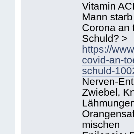
Vitamin AC
Mann starb
Corona an t
Schuld? >
https://www
covid-an-to
schuld-10
Nerven-Entg
Zwiebel, K
Lähmungen
Orangensaft
mischen