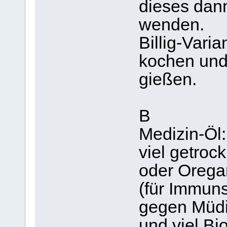
dieses dann
wenden.
Billig-Vari
kochen und
gießen.
B
Medizin-Öl:
viel getroc
oder Orega
(für Immun
gegen Müdi
und viel Bio