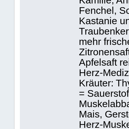
Kamille, A
Fenchel, Sc
Kastanie un
Traubenker
mehr frisch
Zitronensaf
Apfelsaft re
Herz-Medizi
Kräuter: Th
= Sauerstoff
Muskelabba
Mais, Gers
Herz-Muskel