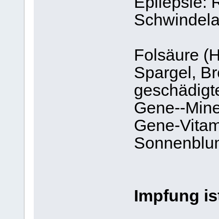
Epilepsie: 
Schwindela
Folsäure (H
Spargel, Bro
geschädigt
Gene--Miner
Gene-Vitam
Sonnenblu
Impfung is