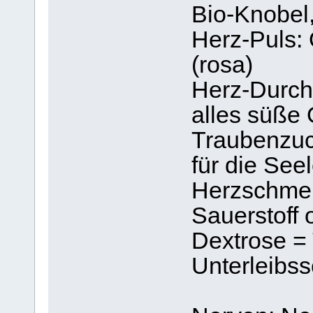
Bio-Knobel
Herz-Puls:
(rosa)
Herz-Durch
alles süße 
Traubenzuck
für die See
Herzschmerz
Sauerstoff
Dextrose =
Unterleibs