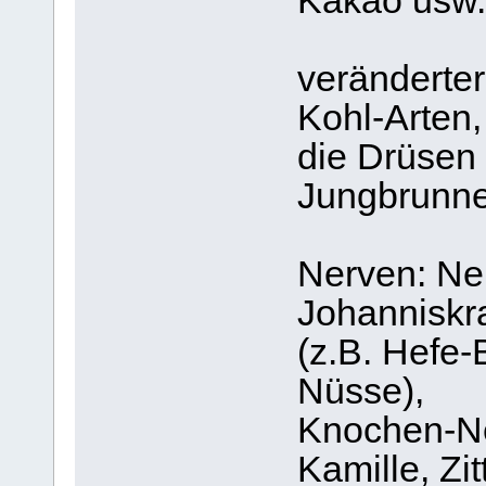
Kakao usw.
veränderter
Kohl-Arten
die Drüsen 
Jungbrunn
Nerven: Ne
Johanniskra
(z.B. Hefe-
Nüsse),
Knochen-Ne
Kamille, Zi