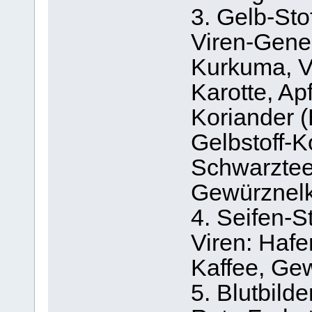
3. Gelb-Sto
Viren-Gene
Kurkuma, Va
Karotte, Ap
Koriander (
Gelbstoff-K
Schwarztee,
Gewürznelk
4. Seifen-S
Viren: Hafe
Kaffee, Ge
5. Blutbilde