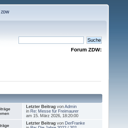
e ZDW
Forum ZDW:
Letzter Beitrag
von
Admin
iträge
in
Re: Messe für Freimaurer
emen
am 15. März 2026, 18:20:00
Letzter Beitrag
von
DerFranke
träge
in
Re: Die Jahre 2022 / 202...