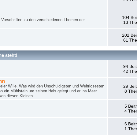
104 Bei
nd Vorschriften zu den verschiedenen Themen der
13 Th
202 Bei
61 Th
e steht!
94 Bei
42 Th
hn
reier Wille. Was wird den Unschuldigsten und Wehrlosesten
29 Bei
n ein Mühlstein um seinen Hals gelegt und er ins Meer
8 The
von diesen Kleinen.
5 Beit
4 The
6 Beit
1 The