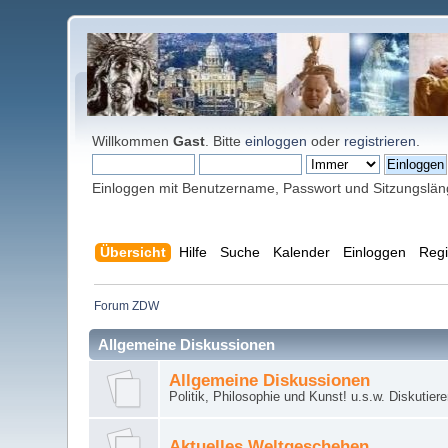
Willkommen
Gast
. Bitte
einloggen
oder
registrieren
.
Einloggen mit Benutzername, Passwort und Sitzungslä
Übersicht
Hilfe
Suche
Kalender
Einloggen
Regi
Forum ZDW
Allgemeine Diskussionen
Allgemeine Diskussionen
Politik, Philosophie und Kunst! u.s.w. Diskutier
Aktuelles Weltgeschehen