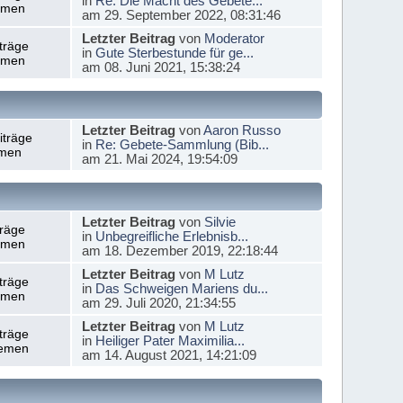
in
Re: Die Macht des Gebete...
emen
am 29. September 2022, 08:31:46
Letzter Beitrag
von
Moderator
träge
in
Gute Sterbestunde für ge...
emen
am 08. Juni 2021, 15:38:24
Letzter Beitrag
von
Aaron Russo
iträge
in
Re: Gebete-Sammlung (Bib...
men
am 21. Mai 2024, 19:54:09
Letzter Beitrag
von
Silvie
träge
in
Unbegreifliche Erlebnisb...
emen
am 18. Dezember 2019, 22:18:44
Letzter Beitrag
von
M Lutz
träge
in
Das Schweigen Mariens du...
emen
am 29. Juli 2020, 21:34:55
Letzter Beitrag
von
M Lutz
träge
in
Heiliger Pater Maximilia...
emen
am 14. August 2021, 14:21:09