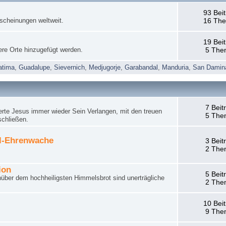
93 Bei
rscheinungen weltweit.
16 Th
19 Bei
ere Orte hinzugefügt werden.
5 The
atima
,
Guadalupe
,
Sievernich
,
Medjugorje
,
Garabandal
,
Manduria
,
San Damin
7 Beit
rte Jesus immer wieder Sein Verlangen, mit den treuen
5 The
schließen.
el-Ehrenwache
3 Beit
2 The
ion
5 Beit
nüber dem hochheiligsten Himmelsbrot sind unerträgliche
2 The
10 Bei
9 The