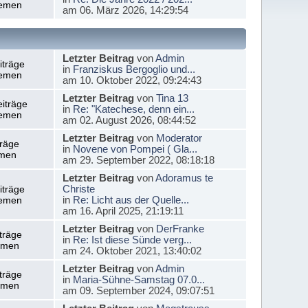
emen
am 06. März 2026, 14:29:54
Letzter Beitrag
von
Admin
iträge
in
Franziskus Bergoglio und...
emen
am 10. Oktober 2022, 09:24:43
Letzter Beitrag
von
Tina 13
iträge
in
Re: "Katechese, denn ein...
emen
am 02. August 2026, 08:44:52
Letzter Beitrag
von
Moderator
träge
in
Novene von Pompei ( Gla...
men
am 29. September 2022, 08:18:18
Letzter Beitrag
von
Adoramus te
Christe
iträge
in
Re: Licht aus der Quelle...
emen
am 16. April 2025, 21:19:11
Letzter Beitrag
von
DerFranke
träge
in
Re: Ist diese Sünde verg...
emen
am 24. Oktober 2021, 13:40:02
Letzter Beitrag
von
Admin
träge
in
Maria-Sühne-Samstag 07.0...
emen
am 09. September 2024, 09:07:51