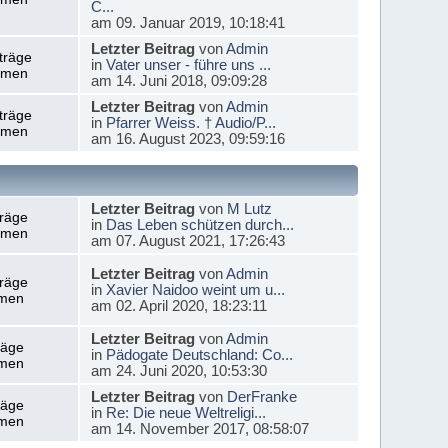
C...
am 09. Januar 2019, 10:18:41
Letzter Beitrag
von
Admin
träge
in
Vater unser - führe uns ...
emen
am 14. Juni 2018, 09:09:28
Letzter Beitrag
von
Admin
träge
in
Pfarrer Weiss. † Audio/P...
emen
am 16. August 2023, 09:59:16
Letzter Beitrag
von
M Lutz
träge
in
Das Leben schützen durch...
emen
am 07. August 2021, 17:26:43
Letzter Beitrag
von
Admin
träge
in
Xavier Naidoo weint um u...
men
am 02. April 2020, 18:23:11
Letzter Beitrag
von
Admin
räge
in
Pädogate Deutschland: Co...
men
am 24. Juni 2020, 10:53:30
Letzter Beitrag
von
DerFranke
räge
in
Re: Die neue Weltreligi...
men
am 14. November 2017, 08:58:07