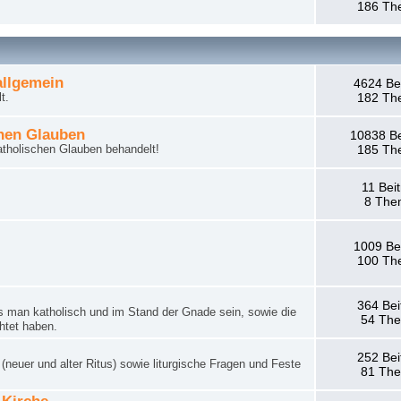
186 Th
llgemein
4624 Be
t.
182 Th
hen Glauben
10838 Be
tholischen Glauben behandelt!
185 Th
11 Bei
8 The
1009 Be
100 Th
364 Bei
man katholisch und im Stand der Gnade sein, sowie die
54 Th
htet haben.
252 Bei
neuer und alter Ritus) sowie liturgische Fragen und Feste
81 Th