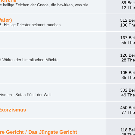
 Kirche
39 Bei
 heilige Zeichen der Gnade, die bewirken, was sie
12 Th
Vater)
512 Bei
. Heilige Priester bekannt machen.
196 Th
167 Bei
55 Th
120 Bei
d Wirken der himmlischen Mächte.
28 Th
105 Bei
35 Th
302 Bei
zismen - Satan Fürst der Welt
49 Th
450 Bei
 Exorzismus
77 Th
118 Bei
re Gericht / Das Jüngste Gericht
28 Th