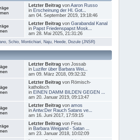
Letzter Beitrag
von
Aaron Russo
träge
in
Erscheinung der Hl. Got...
emen
am 04. September 2019, 19:18:46
Letzter Beitrag
von
Garabandal Kanal
träge
in
Papst Friedenspapst Mosk...
men
am 28. Mai 2025, 21:31:26
ano
,
Schio
,
Montichiari
,
Naju
,
Heede
,
Dozule (JNSR)
Letzter Beitrag
von Jossab
räge
in
Luzifer über Barbara Wei...
men
am 09. März 2018, 09:32:32
Letzter Beitrag
von Römisch-
katholisch
räge
in
EINEN DAMM BILDEN GEGEN ...
men
am 20. Januar 2019, 09:13:47
Letzter Beitrag
von
amos
räge
in
Antw:Der Rauch Satans ve...
men
am 16. Juni 2017, 17:59:15
Letzter Beitrag
von Fesa
träge
in
Barbara Weigand - Satan ...
men
am 23. Januar 2018, 10:02:09