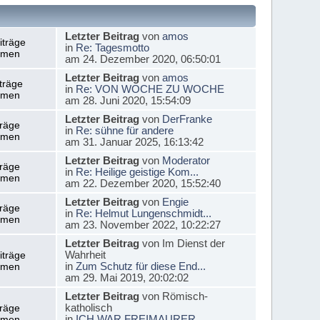
Letzter Beitrag
von
amos
iträge
in
Re: Tagesmotto
emen
am 24. Dezember 2020, 06:50:01
Letzter Beitrag
von
amos
träge
in
Re: VON WOCHE ZU WOCHE
emen
am 28. Juni 2020, 15:54:09
Letzter Beitrag
von
DerFranke
träge
in
Re: sühne für andere
emen
am 31. Januar 2025, 16:13:42
Letzter Beitrag
von
Moderator
träge
in
Re: Heilige geistige Kom...
emen
am 22. Dezember 2020, 15:52:40
Letzter Beitrag
von
Engie
träge
in
Re: Helmut Lungenschmidt...
emen
am 23. November 2022, 10:22:27
Letzter Beitrag
von Im Dienst der
Wahrheit
iträge
in
Zum Schutz für diese End...
emen
am 29. Mai 2019, 20:02:02
Letzter Beitrag
von Römisch-
katholisch
träge
in
ICH WAR FREIMAURER
emen