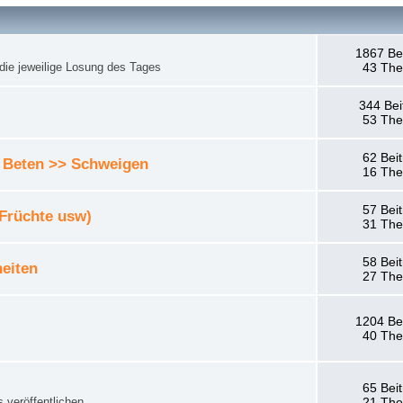
1867 Be
die jeweilige Losung des Tages
43 Th
344 Bei
53 Th
62 Bei
 Beten >> Schweigen
16 Th
57 Bei
 Früchte usw)
31 Th
58 Bei
eiten
27 Th
1204 Be
40 Th
65 Bei
 veröffentlichen.
21 Th