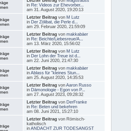
Letzter Beitrag
von
Magstrauss
träge
in
Re: Videos zur Ehevorber...
emen
am 31. August 2020, 19:20:13
Letzter Beitrag
von
M Lutz
träge
in
Der Zölibat, die Perle d...
emen
am 29. Februar 2020, 21:59:09
Letzter Beitrag
von
makkabäer
träge
in
Re: Beichte/Liebesreue/A...
emen
am 13. März 2020, 15:56:02
Letzter Beitrag
von
M Lutz
träge
in
Der Lohn der Treue ist d...
emen
am 22. Juni 2020, 21:47:30
Letzter Beitrag
von
makkabäer
träge
in
Ablass für "kleines Stun...
emen
am 25. August 2020, 14:35:53
Letzter Beitrag
von
Aaron Russo
träge
in
Dämonologie - Egon von P...
emen
am 27. August 2023, 09:28:32
Letzter Beitrag
von
DerFranke
träge
in
Re: Beten und bekehren
emen
am 08. Juni 2021, 15:27:10
Letzter Beitrag
von Römisch-
katholisch
träge
in
ANDACHT ZUR TODESANGST
emen