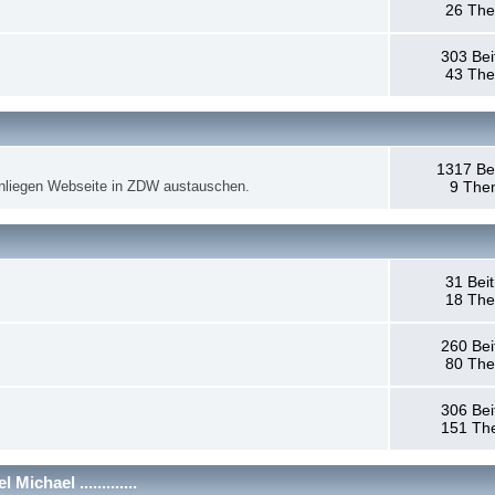
26 Th
303 Bei
43 Th
1317 Be
anliegen Webseite in ZDW austauschen.
9 The
31 Bei
18 Th
260 Bei
80 Th
306 Bei
151 Th
chael .............