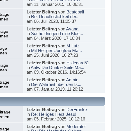
am 11. Januar 2019, 10:06:31
Letzter Beitrag
von
Beatebali
träge
in
Re: Unauflöslichkeit der...
emen
am 06. Juli 2020, 11:25:37
Letzter Beitrag
von
Ayana
träge
in
Suche dringend eine Klos...
emen
am 04. März 2020, 17:16:34
Letzter Beitrag
von
M Lutz
räge
in
Mit Heiligen Jungfrau Ma...
men
am 25. Juni 2020, 16:27:23
Letzter Beitrag
von
Hildegard51
träge
in
Antw:Die Dunkle Seite Ma...
men
am 09. Oktober 2016, 14:16:54
Letzter Beitrag
von
Admin
träge
in
Die Wahrheit über den Is...
emen
am 07. Januar 2019, 11:20:12
Letzter Beitrag
von
DerFranke
iträge
in
Re: Heiliges Herz Jesu!
emen
am 05. Februar 2025, 10:12:16
Letzter Beitrag
von
Moderator
träge