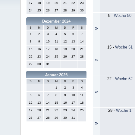
17
18
19
20
21
22
23
24
25
26
27
28
29
30
8
-
Woche 50
Dezember 2024
»
S
M
D
M
D
F
S
1
2
3
4
5
6
7
8
9
10
11
12
13
14
15
-
Woche 51
15
16
17
18
19
20
21
22
23
24
25
26
27
28
»
29
30
31
Januar 2025
22
-
Woche 52
S
M
D
M
D
F
S
1
2
3
4
»
5
6
7
8
9
10
11
12
13
14
15
16
17
18
29
-
Woche 1
19
20
21
22
23
24
25
26
27
28
29
30
31
»