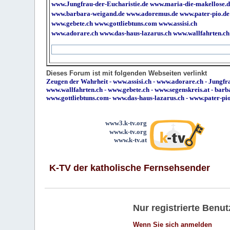
www.Jungfrau-der-Eucharistie.de
www.maria-die-makellose.d
www.barbara-weigand.de
www.adoremus.de
www.pater-pio.de
www.gebete.ch
www.gottliebtuns.com
www.assisi.ch
www.adorare.ch
www.das-haus-lazarus.ch
www.wallfahrten.ch
Dieses Forum ist mit folgenden Webseiten verlinkt
Zeugen der Wahrheit
-
www.assisi.ch
-
www.adorare.ch
-
Jungfra
www.wallfahrten.ch
-
www.gebete.ch
-
www.segenskreis.at
-
barb
www.gottliebtuns.com
-
www.das-haus-lazarus.ch
-
www.pater-pi
www3.k-tv.org
www.k-tv.org
www.k-tv.at
K-TV der katholische Fernsehsender
Nur registrierte Ben
Wenn Sie sich anmelden