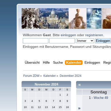
Willkommen
Gast
. Bitte
einloggen
oder
registrieren
.
Einloggen mit Benutzername, Passwort und Sitzungslä
Übersicht
Hilfe
Suche
Kalender
Einloggen
Regi
Forum ZDW
»
Kalender
»
Dezember 2024
«
November 2024
S
M
D
M
D
F
S
Sonntag
1
2
1
-
Woche 49
3
4
5
6
7
8
9
10
11
12
13
14
15
16
»