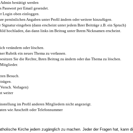
Admin bestätigt werden
 Passwort per Email gesendet.
r Login oben einloggen.
e persönlichen Angaben unter Profil ändern oder weitere hinzufügen.
e Signatur eingeben (dann erscheint unter jedem Ihrer Beiträge z.B. ein Spruch)
 Bild hochladen, das dann links im Beitrag unter Ihrem Nicknamen erscheint.
ich verändern oder löschen.
iner Rubrik ein neues Thema zu verfassen.
esitzen Sie die Rechte, Ihren Beitrag zu ändern oder das Thema zu löschen.
Mitglieder.
zten Besuch.
trägen.
(Versch. Vorlagen)
t weiter
instellung im Profil anderen Mitgliedern nicht angezeigt.
aten wie Anschrift oder Telefonnummer
tholische Kirche jedem zugänglich zu machen. Jeder der Fragen hat, kann di