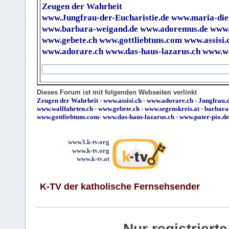
Zeugen der Wahrheit
www.Jungfrau-der-Eucharistie.de
www.maria-die
www.barbara-weigand.de
www.adoremus.de
www.
www.gebete.ch
www.gottliebtuns.com
www.assisi.
www.adorare.ch
www.das-haus-lazarus.ch
www.wa
Dieses Forum ist mit folgenden Webseiten verlinkt
Zeugen der Wahrheit
-
www.assisi.ch
-
www.adorare.ch
-
Jungfrau.d
www.wallfahrten.ch
-
www.gebete.ch
-
www.segenskreis.at
-
barbara
www.gottliebtuns.com
-
www.das-haus-lazarus.ch
-
www.pater-pio.de
www3.k-tv.org
www.k-tv.org
www.k-tv.at
K-TV der katholische Fernsehsender
Nur registrier