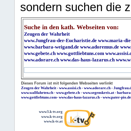
sondern suchen die z
Suche in den kath. Webseiten von:
Zeugen der Wahrheit
www.Jungfrau-der-Eucharistie.de
www.maria-die
www.barbara-weigand.de
www.adoremus.de
www.
www.gebete.ch
www.gottliebtuns.com
www.assisi.
www.adorare.ch
www.das-haus-lazarus.ch
www.wa
Dieses Forum ist mit folgenden Webseiten verlinkt
Zeugen der Wahrheit
-
www.assisi.ch
-
www.adorare.ch
-
Jungfrau.d
www.wallfahrten.ch
-
www.gebete.ch
-
www.segenskreis.at
-
barbara
www.gottliebtuns.com
-
www.das-haus-lazarus.ch
-
www.pater-pio.de
www3.k-tv.org
www.k-tv.org
www.k-tv.at