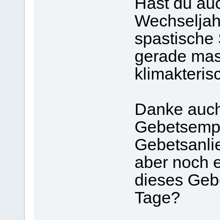
Hast du au
Wechselja
spastische
gerade mas
klimakteri
Danke auch
Gebetsempf
Gebetsanli
aber noch e
dieses Geb
Tage?