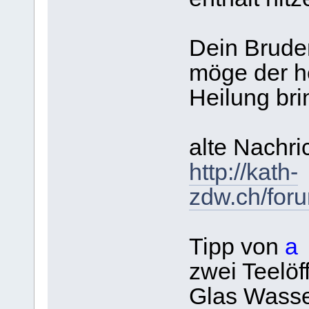
Dein Brude
möge der he
Heilung bri
alte Nachri
http://kath-
zdw.ch/for
Tipp von
a
zwei Teelöff
Glas Wass