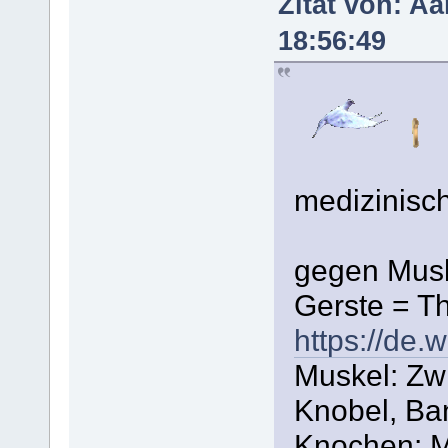
Zitat von: A
18:56:49
medizinisch
gegen Musk
Gerste = T
https://de.
Muskel: Zwi
Knobel, Ba
Knochen: M