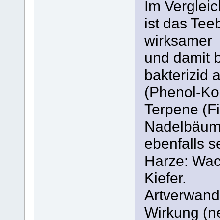
Im Vergleic
ist das Tee
wirksamer
und damit b
bakterizid 
(Phenol-Koe
Terpene (F
Nadelbäume
ebenfalls s
Harze: Wac
Kiefer.
Artverwandt
Wirkung (n