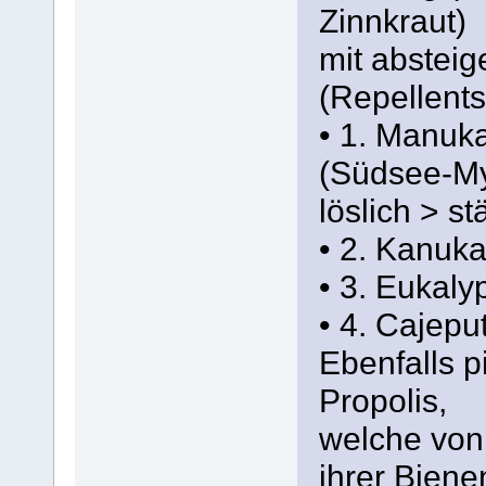
Zinnkraut)
mit abstei
(Repellent
• 1. Manuk
(Südsee-My
löslich > s
• 2. Kanuka
• 3. Eukaly
• 4. Cajepu
Ebenfalls p
Propolis,
welche von
ihrer Biene