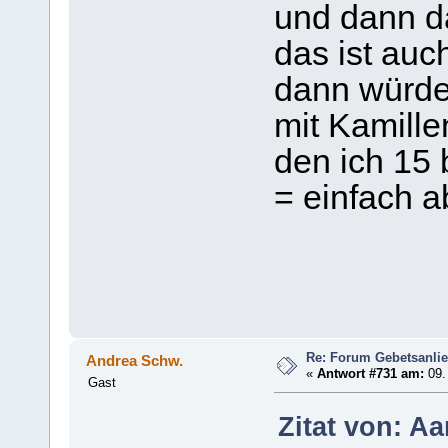
und dann da
das ist auch
dann würde
mit Kamille
den ich 15 
= einfach a
Re: Forum Gebetsanli
Andrea Schw.
«
Antwort #731 am:
09. 
Gast
Zitat von: A