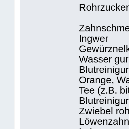
Rohrzucker
Zahnschmerz
Ingwer
Gewürznelke
Wasser gurg
Blutreinigun
Orange, Wa
Tee (z.B. bi
Blutreinigu
Zwiebel roh
Löwenzahnbl