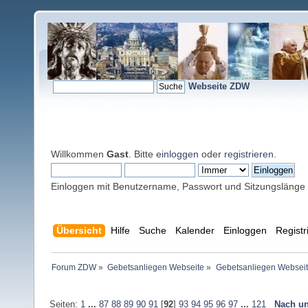
Webseite ZDW
Willkommen
Gast
. Bitte
einloggen
oder
registrieren
.
Einloggen mit Benutzername, Passwort und Sitzungslänge
Übersicht
Hilfe
Suche
Kalender
Einloggen
Registr
Forum ZDW
»
Gebetsanliegen Webseite
»
Gebetsanliegen Websei
Seiten:
1
...
87
88
89
90
91
[
92
]
93
94
95
96
97
...
121
Nach un