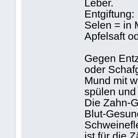
Leber.
Entgiftung:
Selen = in 
Apfelsaft o
Gegen Entz
oder Schaf
Mund mit 
spülen und 
Die Zahn-G
Blut-Gesun
Schweinefle
ist für die