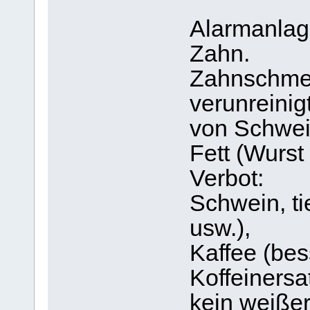
Alarmanlage
Zahn.
Zahnschme
verunreini
von Schwei
Fett (Wurs
Verbot:
Schwein, ti
usw.),
Kaffee (bes
Koffeinersa
kein weißer