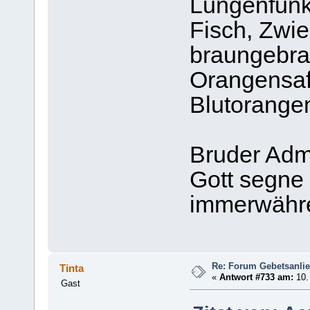
Lungenfunk
Fisch, Zwie
braungebra
Orangensaf
Blutorangen
Bruder Adm
Gott segne
immerwähr
Re: Forum Gebetsanli
Tinta
«
Antwort #733 am:
10. 
Gast