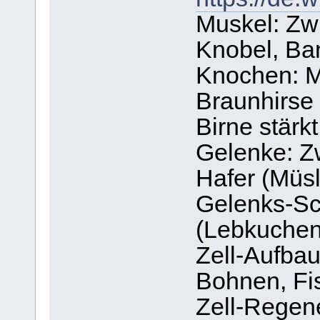
Muskel: Zwi
Knobel, Ba
Knochen: M
Braunhirse 
Birne stärk
Gelenke: Z
Hafer (Müsl
Gelenks-Sc
(Lebkuche
Zell-Aufbau
Bohnen, Fi
Zell-Regene