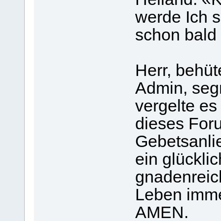
werde Ich s
schon bald 
Herr, behü
Admin, seg
vergelte es
dieses For
Gebetsanli
ein glückli
gnadenreich
Leben immer
AMEN.