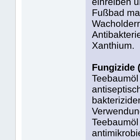
einreiben u
Fußbad mac
Wacholderr
Antibakteri
Xanthium.
Fungizide 
Teebaumöl 
antiseptisc
bakterizide
Verwendung
Teebaumöl 
antimikrobi