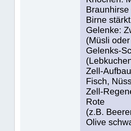
Braunhirse 
Birne stärk
Gelenke: Z
(Müsli ode
Gelenks-Sc
(Lebkuche
Zell-Aufbau
Fisch, Nüs
Zell-Regene
Rote
(z.B. Beere
Olive schw