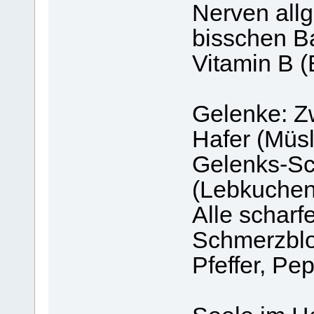
Nerven all
bisschen Ba
Vitamin B (
Gelenke: Z
Hafer (Müsl
Gelenks-Sc
(Lebkuche
Alle schar
Schmerzbloc
Pfeffer, Pe