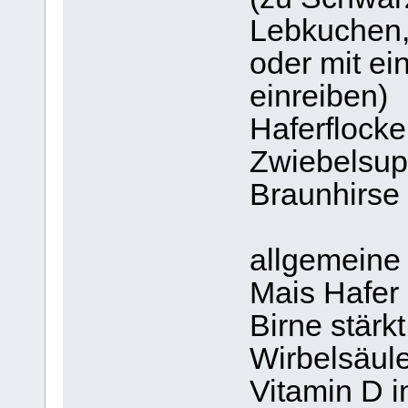
Lebkuchen, 
oder mit ei
einreiben)
Haferflocke
Zwiebelsup
Braunhirse 
allgemeine
Mais Hafer
Birne stär
Wirbelsäul
Vitamin D i