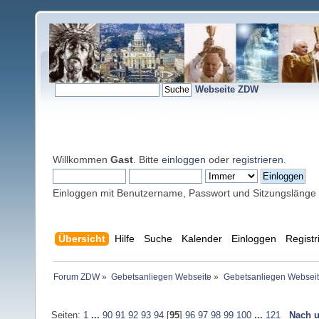
Webseite ZDW
Willkommen
Gast
. Bitte
einloggen
oder
registrieren
.
Einloggen mit Benutzername, Passwort und Sitzungslänge
Übersicht
Hilfe
Suche
Kalender
Einloggen
Registr
Forum ZDW
»
Gebetsanliegen Webseite
»
Gebetsanliegen Websei
Seiten:
1
...
90
91
92
93
94
[
95
]
96
97
98
99
100
...
121
Nach u