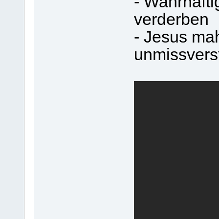
- Wahrhafti
verderben
- Jesus mah
unmissverst