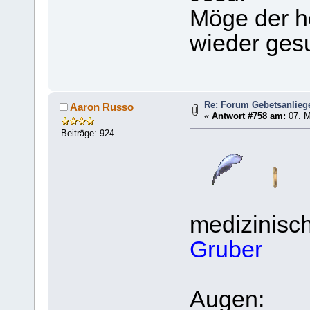
Möge der he
wieder ges
Re: Forum Gebetsanlieg
Aaron Russo
«
Antwort #758 am:
07. M
Beiträge: 924
medizinisch
Gruber
Augen: