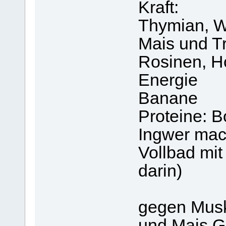
Kraft:
Thymian, W
Mais und T
Rosinen, Ho
Energie
Banane
Proteine: B
Ingwer mac
Vollbad mit
darin)
gegen Musk
und Mais G