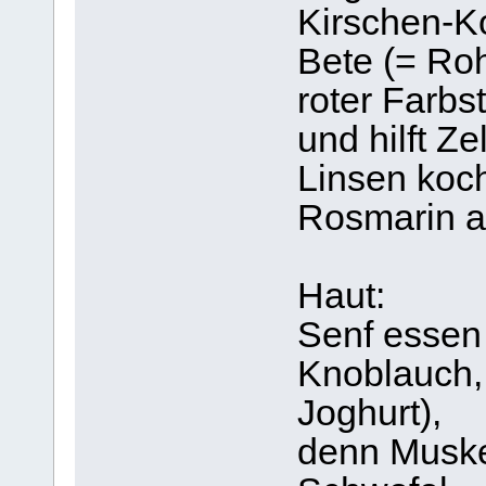
Kirschen-K
Bete (= Ro
roter Farbs
und hilft Ze
Linsen koch
Rosmarin a
Haut:
Senf essen
Knoblauch, 
Joghurt),
denn Muske