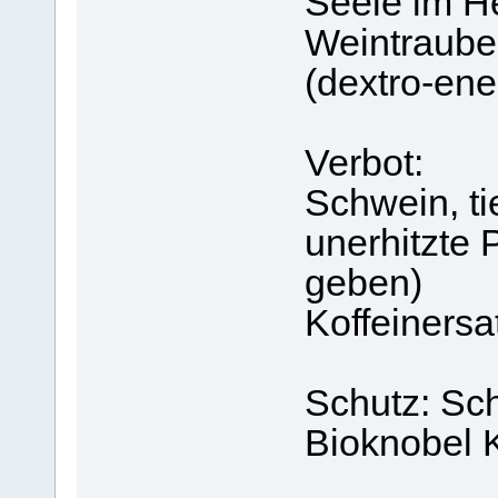
Seele im H
Weintraube
(dextro-ene
Verbot:
Schwein, ti
unerhitzte 
geben)
Koffeinersa
Schutz: Sch
Bioknobel