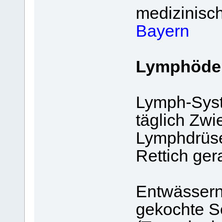
medizinisch
Bayern
Lymphöd
Lymph-Sys
täglich Zwi
Lymphdrüse
Rettich ger
Entwässern
gekochte S