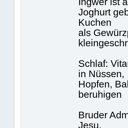
Ingwer ist 
Joghurt geb
Kuchen
als Gewürzp
kleingesch
Schlaf: Vit
in Nüssen,
Hopfen, Bal
beruhigen
Bruder Admi
Jesu.