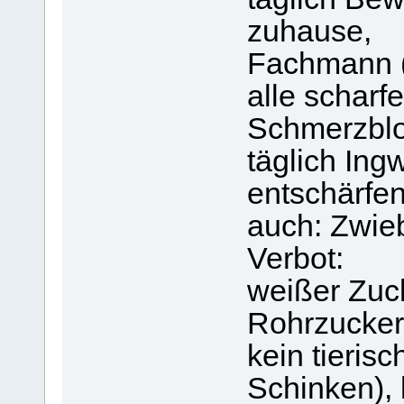
zuhause,
Fachmann (
alle scharf
Schmerzblo
täglich Ing
entschärfen
auch: Zwieb
Verbot:
weißer Zuck
Rohrzucker
kein tieris
Schinken), 