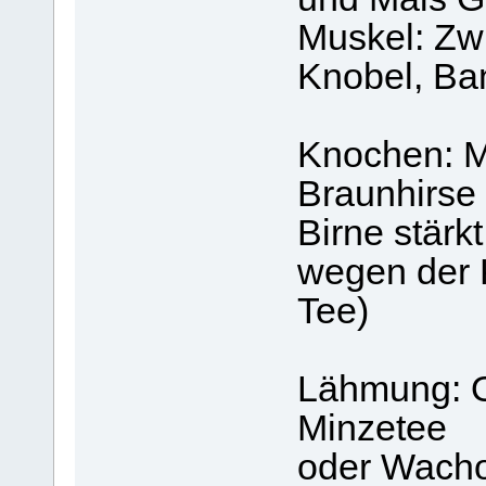
Muskel: Zwi
Knobel, Ba
Knochen: M
Braunhirse 
Birne stärk
wegen der K
Tee)
Lähmung: O
Minzetee
oder Wacho