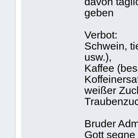
davon tägli
geben
Verbot:
Schwein, ti
usw.),
Kaffee (bes
Koffeinersa
weißer Zuck
Traubenzuc
Bruder Adm
Gott segne