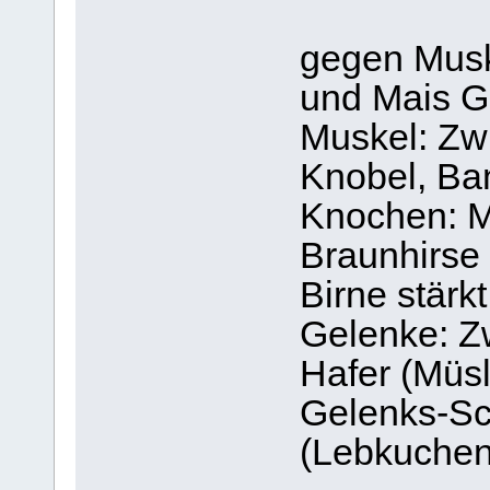
gegen Musk
und Mais G
Muskel: Zwi
Knobel, Ba
Knochen: M
Braunhirse 
Birne stärk
Gelenke: Z
Hafer (Müsl
Gelenks-Sc
(Lebkuche