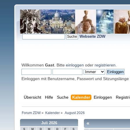
Webseite ZDW
Willkommen
Gast
. Bitte
einloggen
oder
registrieren
.
Einloggen mit Benutzername, Passwort und Sitzungslänge
Übersicht
Hilfe
Suche
Kalender
Einloggen
Registr
Forum ZDW
»
Kalender
»
August 2026
«
Juli 2026
S
M
D
M
D
F
S