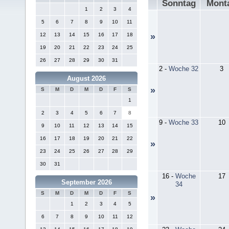
Sonntag
Mont
1
2
3
4
5
6
7
8
9
10
11
12
13
14
15
16
17
18
»
19
20
21
22
23
24
25
26
27
28
29
30
31
2
-
Woche 32
3
August 2026
»
S
M
D
M
D
F
S
1
2
3
4
5
6
7
8
9
-
Woche 33
10
9
10
11
12
13
14
15
16
17
18
19
20
21
22
»
23
24
25
26
27
28
29
30
31
16
-
Woche
17
September 2026
34
S
M
D
M
D
F
S
»
1
2
3
4
5
6
7
8
9
10
11
12