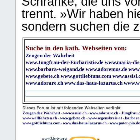
Schranke, die uns vo
trennt. »Wir haben hi
sondern suchen die z
Suche in den kath. Webseiten von:
Zeugen der Wahrheit
www.Jungfrau-der-Eucharistie.de
www.maria-die
www.barbara-weigand.de
www.adoremus.de
www.
www.gebete.ch
www.gottliebtuns.com
www.assisi.
www.adorare.ch
www.das-haus-lazarus.ch
www.wa
Dieses Forum ist mit folgenden Webseiten verlinkt
Zeugen der Wahrheit
-
www.assisi.ch
-
www.adorare.ch
-
Jungfrau.d
www.wallfahrten.ch
-
www.gebete.ch
-
www.segenskreis.at
-
barbara
www.gottliebtuns.com
-
www.das-haus-lazarus.ch
-
www.pater-pio.de
www3.k-tv.org