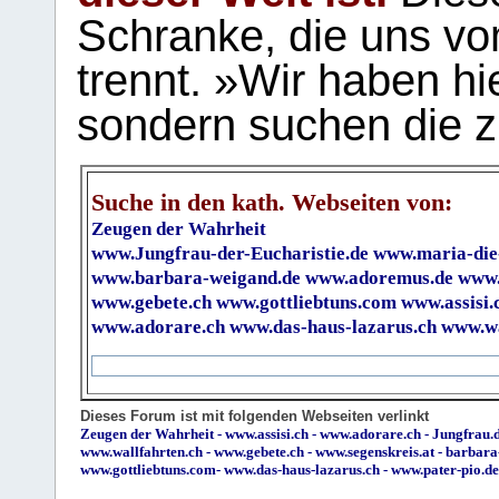
Schranke, die uns vo
trennt. »Wir haben hi
sondern suchen die z
Suche in den kath. Webseiten von:
Zeugen der Wahrheit
www.Jungfrau-der-Eucharistie.de
www.maria-die
www.barbara-weigand.de
www.adoremus.de
www.
www.gebete.ch
www.gottliebtuns.com
www.assisi.
www.adorare.ch
www.das-haus-lazarus.ch
www.wa
Dieses Forum ist mit folgenden Webseiten verlinkt
Zeugen der Wahrheit
-
www.assisi.ch
-
www.adorare.ch
-
Jungfrau.d
www.wallfahrten.ch
-
www.gebete.ch
-
www.segenskreis.at
-
barbara
www.gottliebtuns.com
-
www.das-haus-lazarus.ch
-
www.pater-pio.de