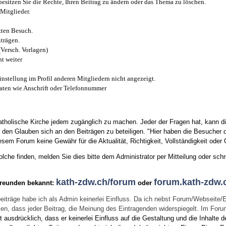
esitzen Sie die Rechte, Ihren Beitrag zu ändern oder das Thema zu löschen.
Mitglieder.
zten Besuch.
trägen.
(Versch. Vorlagen)
t weiter
instellung im Profil anderen Mitgliedern nicht angezeigt.
aten wie Anschrift oder Telefonnummer
tholische Kirche jedem zugänglich zu machen. Jeder der Fragen hat, kann di
den Glauben sich an den Beiträgen zu beteiligen. "Hier haben die Besucher d
sem Forum keine Gewähr für die Aktualität, Richtigkeit, Vollständigkeit oder Q
he finden, melden Sie dies bitte dem Administrator per Mitteilung oder schr
kath-zdw.ch/forum
forum.kath-zdw.
Freunden bekannt:
oder
eiträge habe ich als Admin keinerlei Einfluss. Da ich nebst Forum/Webseite/
wissen, dass jeder Beitrag, die Meinung des Eintragenden widerspiegelt. Im Fo
usdrücklich, dass er keinerlei Einfluss auf die Gestaltung und die Inhalte d