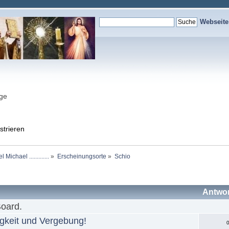
Webseit
nge
strieren
chael .............
»
Erscheinungsorte
»
Schio
Antwo
Board.
gkeit und Vergebung!
0