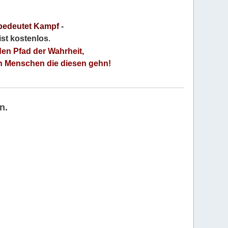
bedeutet Kampf
-
 ist kostenlos
.
den Pfad der Wahrheit,
an Menschen die diesen gehn!
n.