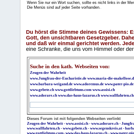
Wenn Sie nur ein Wort suchen, sollte es nicht links in der Me
Die Menüs sind auf jeder Seite vorhanden.
.
Du hörst die Stimme deines Gewissens: Es 
Gott, den unsichtbaren Gesetzgeber. Daher
und daß wir einmal gerichtet werden. Jeder
eine Schranke, die uns vom Himmel oder der H
Suche in den kath. Webseiten von:
Zeugen der Wahrheit
www.Jungfrau-der-Eucharistie.de
www.maria-die-makellose.d
www.barbara-weigand.de
www.adoremus.de
www.pater-pio.de
www.gebete.ch
www.gottliebtuns.com
www.assisi.ch
www.adorare.ch
www.das-haus-lazarus.ch
www.wallfahrten.ch
Dieses Forum ist mit folgenden Webseiten verlinkt
Zeugen der Wahrheit
-
www.assisi.ch
-
www.adorare.ch
-
Jungfra
www.wallfahrten.ch
-
www.gebete.ch
-
www.segenskreis.at
-
barb
www.gottliebtuns.com
-
www.das-haus-lazarus.ch
-
www.pater-pi