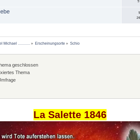
5
iebe
5
26
chael .............
»
Erscheinungsorte
»
Schio
hema geschlossen
xiertes Thema
mfrage
La Salette 1846