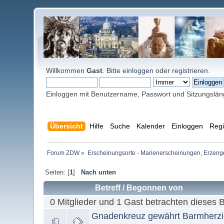
Willkommen
Gast
. Bitte
einloggen
oder
registrieren
.
Einloggen mit Benutzername, Passwort und Sitzungslä
Übersicht
Hilfe
Suche
Kalender
Einloggen
Regi
Forum ZDW
»
Erscheinungsorte - Marienerscheinungen, Erzengel Mi
Seiten: [
1
]
Nach unten
Betreff
/
Begonnen von
0 Mitglieder und 1 Gast betrachten dieses 
Gnadenkreuz gewährt Barmherzi