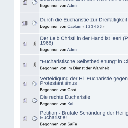
Begonnen von
Admin
Durch die Eucharistie zur Dreifaltigkeit
Begonnen von
Caelum
«
1
2
3
4
5
6
»
Der Leib Christi in der Hand ist leer! 
1968)
Begonnen von
Admin
"Eucharistische Selbstbedienung" in C
Begonnen von Im Dienst der Wahrheit
Verteidigung der Hl. Eucharistie gege
Protestantismus
Begonnen von Gast
Die rechte Eucharistie
Begonnen von
Kai
Petition - Brutale Schändung der Heili
Eucharistie!
Begonnen von SaFe