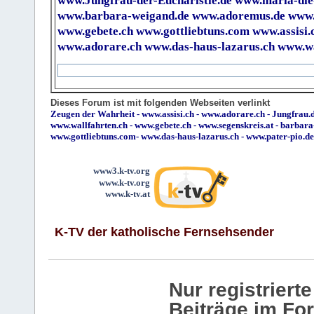
www.Jungfrau-der-Eucharistie.de
www.maria-die
www.barbara-weigand.de
www.adoremus.de
www.
www.gebete.ch
www.gottliebtuns.com
www.assisi.
www.adorare.ch
www.das-haus-lazarus.ch
www.wa
Dieses Forum ist mit folgenden Webseiten verlinkt
Zeugen der Wahrheit
-
www.assisi.ch
-
www.adorare.ch
-
Jungfrau.d
www.wallfahrten.ch
-
www.gebete.ch
-
www.segenskreis.at
-
barbara
www.gottliebtuns.com
-
www.das-haus-lazarus.ch
-
www.pater-pio.de
www3.k-tv.org
www.k-tv.org
www.k-tv.at
K-TV der katholische Fernsehsender
Nur registrier
Beiträge im Fo