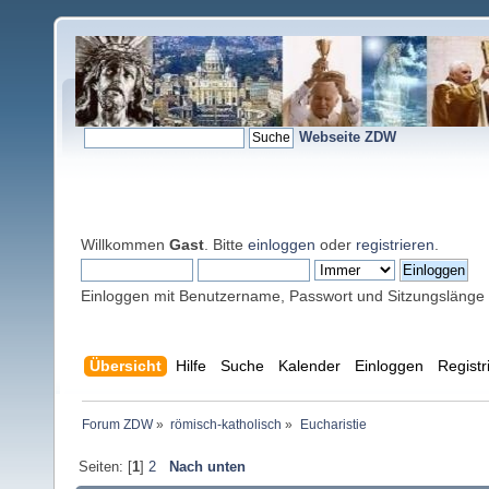
Webseite ZDW
Willkommen
Gast
. Bitte
einloggen
oder
registrieren
.
Einloggen mit Benutzername, Passwort und Sitzungslänge
Übersicht
Hilfe
Suche
Kalender
Einloggen
Registr
Forum ZDW
»
römisch-katholisch
»
Eucharistie
Seiten: [
1
]
2
Nach unten