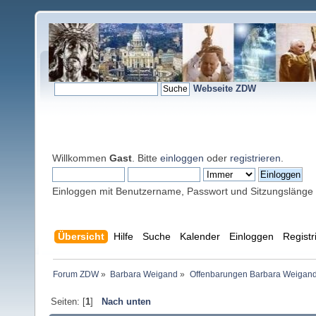
Webseite ZDW
Willkommen
Gast
. Bitte
einloggen
oder
registrieren
.
Einloggen mit Benutzername, Passwort und Sitzungslänge
Übersicht
Hilfe
Suche
Kalender
Einloggen
Registr
Forum ZDW
»
Barbara Weigand
»
Offenbarungen Barbara Weigan
Seiten: [
1
]
Nach unten