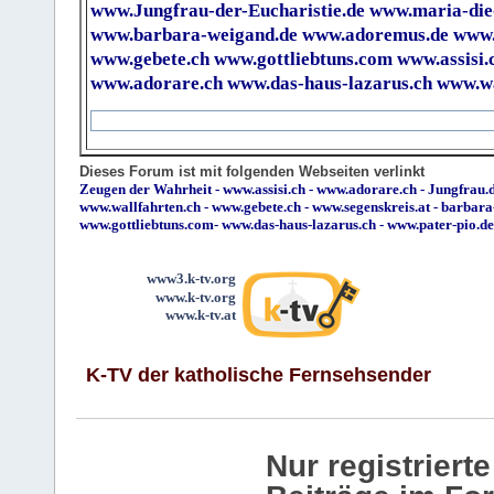
www.Jungfrau-der-Eucharistie.de
www.maria-die
www.barbara-weigand.de
www.adoremus.de
www.
www.gebete.ch
www.gottliebtuns.com
www.assisi.
www.adorare.ch
www.das-haus-lazarus.ch
www.wa
Dieses Forum ist mit folgenden Webseiten verlinkt
Zeugen der Wahrheit
-
www.assisi.ch
-
www.adorare.ch
-
Jungfrau.d
www.wallfahrten.ch
-
www.gebete.ch
-
www.segenskreis.at
-
barbara
www.gottliebtuns.com
-
www.das-haus-lazarus.ch
-
www.pater-pio.de
www3.k-tv.org
www.k-tv.org
www.k-tv.at
K-TV der katholische Fernsehsender
Nur registrier