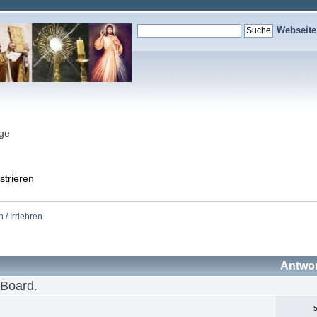
Webseit
nge
strieren
 / Irrlehren
Antwo
 Board.
5