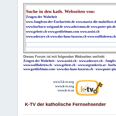
Suche in den kath. Webseiten von:
Zeugen der Wahrheit
www.Jungfrau-der-Eucharistie.de
www.maria-die-makellose.d
www.barbara-weigand.de
www.adoremus.de
www.pater-pio.de
www.gebete.ch
www.gottliebtuns.com
www.assisi.ch
www.adorare.ch
www.das-haus-lazarus.ch
www.wallfahrten.ch
Dieses Forum ist mit folgenden Webseiten verlinkt
Zeugen der Wahrheit
-
www.assisi.ch
-
www.adorare.ch
-
Jungfra
www.wallfahrten.ch
-
www.gebete.ch
-
www.segenskreis.at
-
barb
www.gottliebtuns.com
-
www.das-haus-lazarus.ch
-
www.pater-pi
www3.k-tv.org
www.k-tv.org
www.k-tv.at
K-TV der katholische Fernsehsender