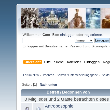
Willkommen
Gast
. Bitte
einloggen
oder
registrieren
.
Einloggen mit Benutzername, Passwort und Sitzungslä
Übersicht
Hilfe
Suche
Kalender
Einloggen
Regi
Forum ZDW
»
Irrlehren - Sekten / Unterscheidungsgabe
»
Sekten
Seiten: [
1
]
Nach unten
Betreff
/
Begonnen von
0 Mitglieder und 2 Gäste betrachten dieses
Antroposophie