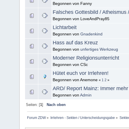
Begonnen von Fanny
Falsches Gottesbild / Atheismus 
Begonnen von LoveAndPray85
Lichtarbeit
Begonnen von
Gnadenkind
Hass auf das Kreuz
Begonnen von
unfertiges Werkzeug
Moderner Religionsunterricht
Begonnen von CSc
Hütet euch vor Irrlehren!
Begonnen von Anemone
«
1
2
»
ARD/ Report Mainz: Immer mehr
Begonnen von
Admin
Seiten: [
1
]
Nach oben
Forum ZDW
»
Irrlehren - Sekten / Unterscheidungsgabe
»
Sekten