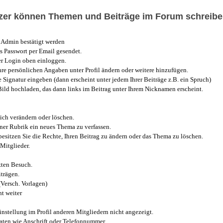
utzer können Themen und Beiträge im Forum schreibe
Admin bestätigt werden
 Passwort per Email gesendet.
r Login oben einloggen.
e persönlichen Angaben unter Profil ändern oder weitere hinzufügen.
e Signatur eingeben (dann erscheint unter jedem Ihrer Beiträge z.B. ein Spruch)
 Bild hochladen, das dann links im Beitrag unter Ihrem Nicknamen erscheint.
ich verändern oder löschen.
iner Rubrik ein neues Thema zu verfassen.
esitzen Sie die Rechte, Ihren Beitrag zu ändern oder das Thema zu löschen.
Mitglieder.
zten Besuch.
trägen.
(Versch. Vorlagen)
t weiter
instellung im Profil anderen Mitgliedern nicht angezeigt.
aten wie Anschrift oder Telefonnummer