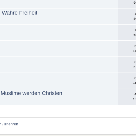
6
/ Wahre Freiheit
1
8
1
6
6
11
0
6
8
24
 Muslime werden Christen
4
13
 / Irrlehren