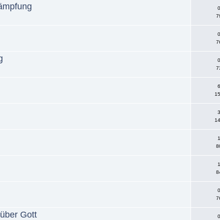
kämpfung
0
7
0
7
g
0
7
6
15
3
14
1
8
1
8
0
7
 über Gott
0