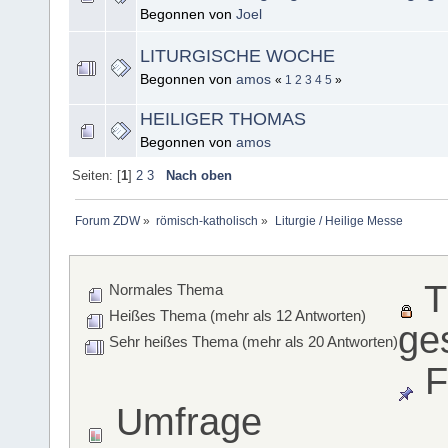
Begonnen von
Joel
LITURGISCHE WOCHE
Begonnen von
amos
«
1
2
3
4
5
»
HEILIGER THOMAS
Begonnen von
amos
Seiten: [
1
]
2
3
Nach oben
Forum ZDW
»
römisch-katholisch
»
Liturgie / Heilige Messe
T
Normales Thema
Heißes Thema (mehr als 12 Antworten)
ge
Sehr heißes Thema (mehr als 20 Antworten)
F
Umfrage