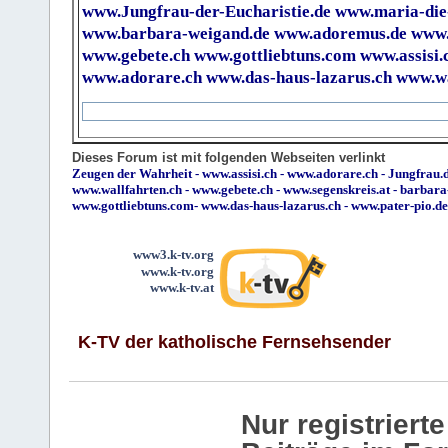
www.Jungfrau-der-Eucharistie.de
www.maria-die
www.barbara-weigand.de
www.adoremus.de
www.
www.gebete.ch
www.gottliebtuns.com
www.assisi.
www.adorare.ch
www.das-haus-lazarus.ch
www.wa
Dieses Forum ist mit folgenden Webseiten verlinkt
Zeugen der Wahrheit
-
www.assisi.ch
-
www.adorare.ch
-
Jungfrau.d
www.wallfahrten.ch
-
www.gebete.ch
-
www.segenskreis.at
-
barbara
www.gottliebtuns.com
-
www.das-haus-lazarus.ch
-
www.pater-pio.de
www3.k-tv.org
www.k-tv.org
www.k-tv.at
K-TV der katholische Fernsehsender
Nur registrier