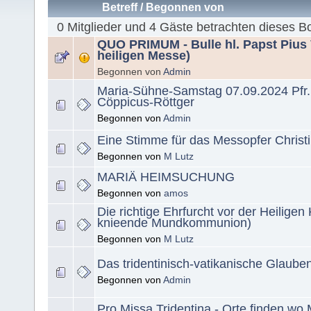
Betreff
/
Begonnen von
0 Mitglieder und 4 Gäste betrachten dieses B
QUO PRIMUM - Bulle hl. Papst Pius V
heiligen Messe)
Begonnen von
Admin
Maria-Sühne-Samstag 07.09.2024 Pfr.
Cöppicus-Röttger
Begonnen von
Admin
Eine Stimme für das Messopfer Christi
Begonnen von
M Lutz
MARIÄ HEIMSUCHUNG
Begonnen von
amos
Die richtige Ehrfurcht vor der Heilige
knieende Mundkommunion)
Begonnen von
M Lutz
Das tridentinisch-vatikanische Glaube
Begonnen von
Admin
Pro Missa Tridentina - Orte finden wo