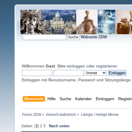
Webseite ZDW
Willkommen
Gast
. Bitte
einloggen
oder
registrieren
.
Einloggen mit Benutzername, Passwort und Sitzungslänge
Übersicht
Hilfe
Suche
Kalender
Einloggen
Registr
Forum ZDW
»
römisch-katholisch
»
Liturgie / Heilige Messe
Seiten: [
1
]
2
3
Nach unten