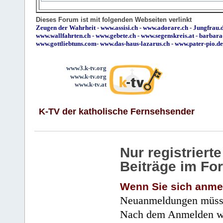
Dieses Forum ist mit folgenden Webseiten verlinkt
Zeugen der Wahrheit
-
www.assisi.ch
-
www.adorare.ch
-
Jungfrau.d
www.wallfahrten.ch
-
www.gebete.ch
-
www.segenskreis.at
-
barbara
www.gottliebtuns.com
-
www.das-haus-lazarus.ch
-
www.pater-pio.de
www3.k-tv.org
www.k-tv.org
www.k-tv.at
K-TV der katholische Fernsehsender
Nur registrier
Beiträge im Fo
Wenn Sie sich anme
Neuanmeldungen müsse
Nach dem Anmelden wir