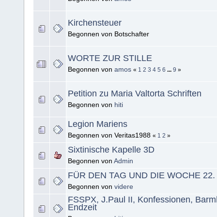
Kirchensteuer
Begonnen von Botschafter
WORTE ZUR STILLE
Begonnen von
amos
«
1
2
3
4
5
6
...
9
»
Petition zu Maria Valtorta Schriften
Begonnen von
hiti
Legion Mariens
Begonnen von Veritas1988
«
1
2
»
Sixtinische Kapelle 3D
Begonnen von
Admin
FÜR DEN TAG UND DIE WOCHE 22. A
Begonnen von
videre
FSSPX, J.Paul II, Konfessionen, Barm
Endzeit