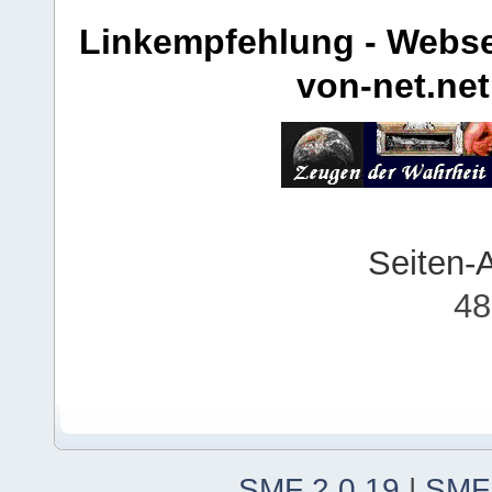
Linkempfehlung - Webse
von-net.net
Seiten-
48
SMF 2.0.19
|
SMF