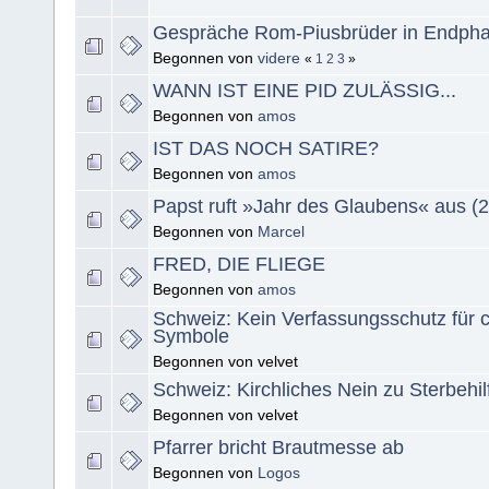
Gespräche Rom-Piusbrüder in Endph
Begonnen von
videre
«
1
2
3
»
WANN IST EINE PID ZULÄSSIG...
Begonnen von
amos
IST DAS NOCH SATIRE?
Begonnen von
amos
Papst ruft »Jahr des Glaubens« aus 
Begonnen von
Marcel
FRED, DIE FLIEGE
Begonnen von
amos
Schweiz: Kein Verfassungsschutz für ch
Symbole
Begonnen von velvet
Schweiz: Kirchliches Nein zu Sterbehilf
Begonnen von velvet
Pfarrer bricht Brautmesse ab
Begonnen von
Logos