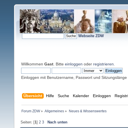
Webseite ZDW
Willkommen
Gast
. Bitte
einloggen
oder
registrieren
.
Einloggen mit Benutzername, Passwort und Sitzungslänge
Übersicht
Hilfe
Suche
Kalender
Einloggen
Registr
Forum ZDW
»
Allgemeines
»
Neues & Wissenswertes
Seiten: [
1
]
2
3
Nach unten