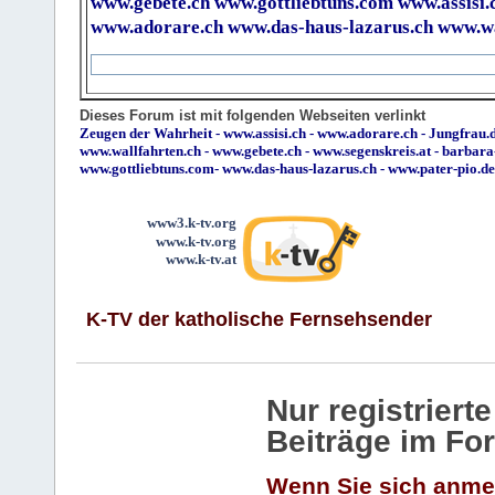
www.gebete.ch
www.gottliebtuns.com
www.assisi.
www.adorare.ch
www.das-haus-lazarus.ch
www.wa
Dieses Forum ist mit folgenden Webseiten verlinkt
Zeugen der Wahrheit
-
www.assisi.ch
-
www.adorare.ch
-
Jungfrau.d
www.wallfahrten.ch
-
www.gebete.ch
-
www.segenskreis.at
-
barbara
www.gottliebtuns.com
-
www.das-haus-lazarus.ch
-
www.pater-pio.de
www3.k-tv.org
www.k-tv.org
www.k-tv.at
K-TV der katholische Fernsehsender
Nur registrier
Beiträge im Fo
Wenn Sie sich anme