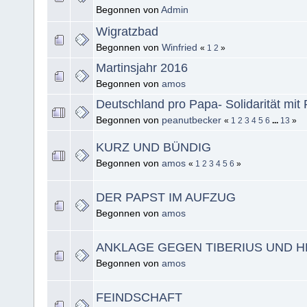
Begonnen von
Admin
Wigratzbad
Begonnen von
Winfried
«
1
2
»
Martinsjahr 2016
Begonnen von
amos
Deutschland pro Papa- Solidarität mit
Begonnen von
peanutbecker
«
1
2
3
4
5
6
...
13
»
KURZ UND BÜNDIG
Begonnen von
amos
«
1
2
3
4
5
6
»
DER PAPST IM AUFZUG
Begonnen von
amos
ANKLAGE GEGEN TIBERIUS UND 
Begonnen von
amos
FEINDSCHAFT