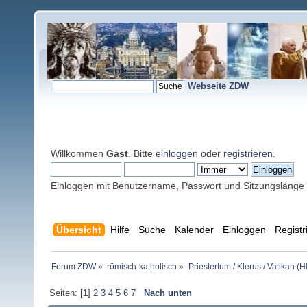
Webseite ZDW
Willkommen
Gast
. Bitte
einloggen
oder
registrieren
.
Einloggen mit Benutzername, Passwort und Sitzungslänge
Übersicht
Hilfe
Suche
Kalender
Einloggen
Registr
Forum ZDW
»
römisch-katholisch
»
Priestertum / Klerus / Vatikan (Hl
Seiten: [
1
]
2
3
4
5
6
7
Nach unten