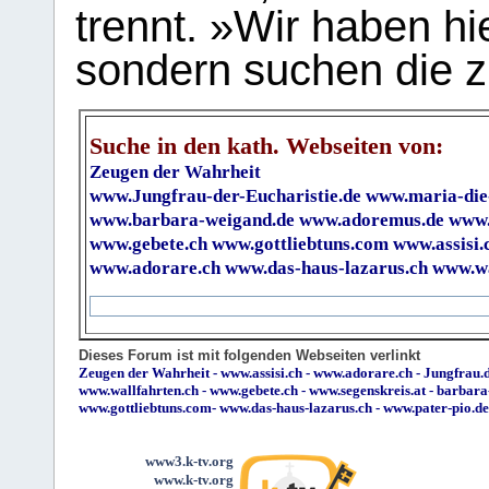
trennt. »Wir haben hi
sondern suchen die z
Suche in den kath. Webseiten von:
Zeugen der Wahrheit
www.Jungfrau-der-Eucharistie.de
www.maria-die
www.barbara-weigand.de
www.adoremus.de
www.
www.gebete.ch
www.gottliebtuns.com
www.assisi.
www.adorare.ch
www.das-haus-lazarus.ch
www.wa
Dieses Forum ist mit folgenden Webseiten verlinkt
Zeugen der Wahrheit
-
www.assisi.ch
-
www.adorare.ch
-
Jungfrau.d
www.wallfahrten.ch
-
www.gebete.ch
-
www.segenskreis.at
-
barbara
www.gottliebtuns.com
-
www.das-haus-lazarus.ch
-
www.pater-pio.de
www3.k-tv.org
www.k-tv.org