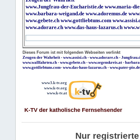
www.Jungfrau-der-Eucharistie.de
www.maria-die
www.barbara-weigand.de
www.adoremus.de
www.
www.gebete.ch
www.gottliebtuns.com
www.assisi.
www.adorare.ch
www.das-haus-lazarus.ch
www.wa
Dieses Forum ist mit folgenden Webseiten verlinkt
Zeugen der Wahrheit
-
www.assisi.ch
-
www.adorare.ch
-
Jungfrau.d
www.wallfahrten.ch
-
www.gebete.ch
-
www.segenskreis.at
-
barbara
www.gottliebtuns.com
-
www.das-haus-lazarus.ch
-
www.pater-pio.de
www3.k-tv.org
www.k-tv.org
www.k-tv.at
K-TV der katholische Fernsehsender
Nur registrier