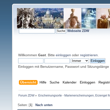
Webseite ZDW
Willkommen
Gast
. Bitte
einloggen
oder
registrieren
.
Einloggen mit Benutzername, Passwort und Sitzungslänge
Übersicht
Hilfe
Suche
Kalender
Einloggen
Registr
Forum ZDW
»
Erscheinungsorte - Marienerscheinungen, Erzengel Michae
Seiten: [
1
]
Nach unten