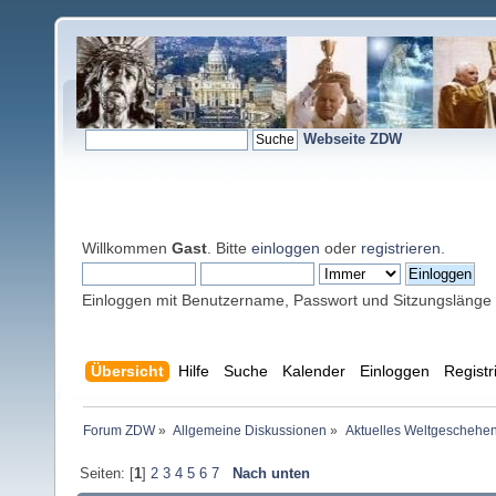
Webseite ZDW
Willkommen
Gast
. Bitte
einloggen
oder
registrieren
.
Einloggen mit Benutzername, Passwort und Sitzungslänge
Übersicht
Hilfe
Suche
Kalender
Einloggen
Registr
Forum ZDW
»
Allgemeine Diskussionen
»
Aktuelles Weltgeschehe
Seiten: [
1
]
2
3
4
5
6
7
Nach unten