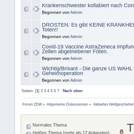
Krankenschwester kollabiert nach Co
Begonnen von
Admin
DROSTEN: Es gibt KEINE KRANKHEIT
Toten!!
Begonnen von
Admin
Covid-19 Vaccine AstraZeneca Impfung
Zellen abgetriebener Föten.
Begonnen von
Admin
Wichtig/Brisant - Die ganze US WAHL 
Geheimoperation
Begonnen von
Admin
Seiten: [
1
]
2
3
4
5
6
7
Nach oben
Forum ZDW
»
Allgemeine Diskussionen
»
Aktuelles Weltgeschehe
T
Normales Thema
Heißes Thema (mehr als 12 Antworten)