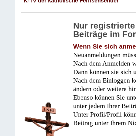
K-TV der katholische Fernsehsender
Nur registrier
Beiträge im Fo
Wenn Sie sich anme
Neuanmeldungen müsse
Nach dem Anmelden wir
Dann können sie sich 
Nach dem Einloggen kö
ändern oder weitere hi
Ebenso können Sie unte
unter jedem Ihrer Beitr
Unter Profil/Profil kön
Beitrag unter Ihrem Ni