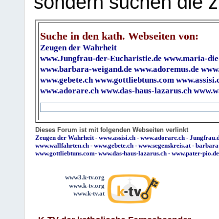
sondern suchen die z
Suche in den kath. Webseiten von:
Zeugen der Wahrheit
www.Jungfrau-der-Eucharistie.de
www.maria-die
www.barbara-weigand.de
www.adoremus.de
www.
www.gebete.ch
www.gottliebtuns.com
www.assisi.
www.adorare.ch
www.das-haus-lazarus.ch
www.wa
Dieses Forum ist mit folgenden Webseiten verlinkt
Zeugen der Wahrheit
-
www.assisi.ch
-
www.adorare.ch
-
Jungfrau.d
www.wallfahrten.ch
-
www.gebete.ch
-
www.segenskreis.at
-
barbara
www.gottliebtuns.com
-
www.das-haus-lazarus.ch
-
www.pater-pio.de
www3.k-tv.org
www.k-tv.org
www.k-tv.at