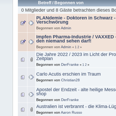
Betreff
/
Begonnen von
0 Mitglieder und 8 Gäste betrachten dieses B
PLANdemie - Doktoren in Schwarz - 
Verschwörung
Begonnen von
Admin
Impfen Pharma-Industrie / VAXXED –
den niemand sehen darf!
Begonnen von
Admin
«
1
2
»
Die Jahre 2022 / 2023 im Licht der Pro
Zeitplan
Begonnen von
DerFranke
«
1
2
»
Carlo Acutis erschien im Traum
Begonnen von
Christian28
Apostel der Endzeit - alte heilige Mess
shop
Begonnen von
DerFranke
Australien ist verbrannt - die Klima-Lü
Begonnen von
Aaron Russo