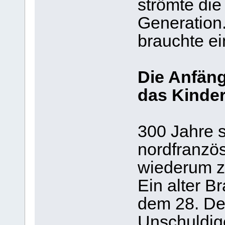
strömte die
Generation
brauchte ei
Die Anfänge
das Kinder
300 Jahre s
nordfranzö
wiederum z
Ein alter B
dem 28. De
Unschuldig