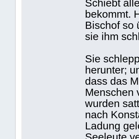
Schiebt all
bekommt. Ha
Bischof so
sie ihm sch
Sie schlep
herunter; u
dass das Me
Menschen ve
wurden satt
nach Konsta
Ladung gelö
Seeleute ve