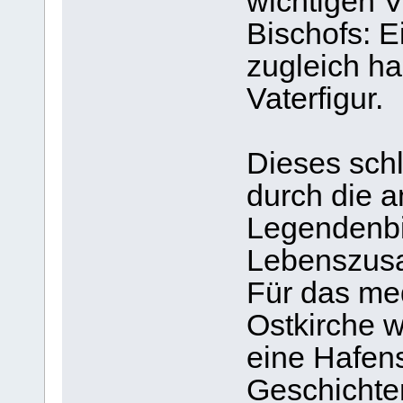
wichtigen V
Bischofs: E
zugleich ha
Vaterfigur.
Dieses sch
durch die 
Legendenbi
Lebenszus
Für das me
Ostkirche w
eine Hafens
Geschichten