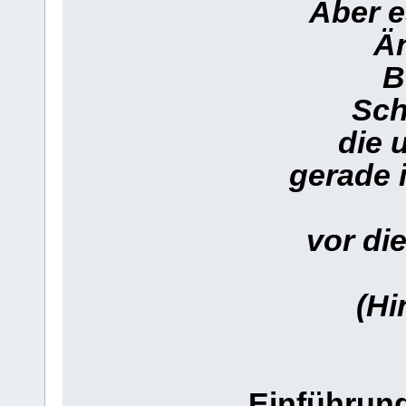
Aber e
Ä
B
Sch
die 
gerade 
vor di
(Hi
Einführun