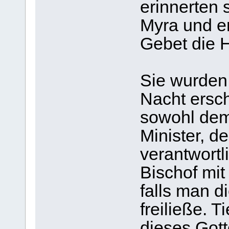
erinnerten s
Myra und er
Gebet die H
Sie wurden 
Nacht ersc
sowohl dem
Minister, de
verantwortl
Bischof mi
falls man d
freiließe. 
dieses Got