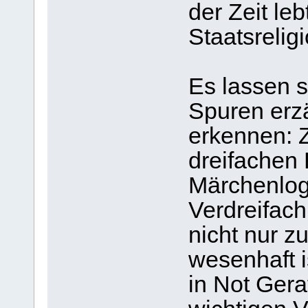
der Zeit le
Staatsrelig
Es lassen s
Spuren erz
erkennen: Z
dreifachen 
Märchenlogi
Verdreifach
nicht nur z
wesenhaft is
in Not Ger