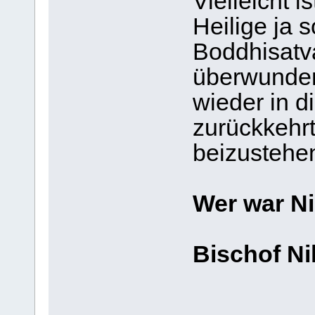
Vielleicht 
Heilige ja 
Boddhisatva
überwunden
wieder in 
zurückkehr
beizustehe
Wer war N
Bischof Ni