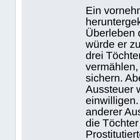
Ein vornehm
herunterge
Überleben d
würde er zu
drei Töchter
vermählen,
sichern. A
Aussteuer w
einwilligen.
anderer Au
die Töchter
Prostitutie