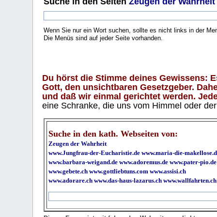
Suche
in den Seiten
Zeugen der Wahrheit
Wenn Sie nur ein Wort suchen, sollte es nicht links in der Me
Die Menüs sind auf jeder Seite vorhanden.
.
Du hörst die Stimme deines Gewissens: Es 
Gott, den unsichtbaren Gesetzgeber. Daher
und daß wir einmal gerichtet werden. Jeder
eine Schranke, die uns vom Himmel oder der H
Suche in den kath. Webseiten von:
Zeugen der Wahrheit
www.Jungfrau-der-Eucharistie.de
www.maria-die-makellose.d
www.barbara-weigand.de
www.adoremus.de
www.pater-pio.de
www.gebete.ch
www.gottliebtuns.com
www.assisi.ch
www.adorare.ch
www.das-haus-lazarus.ch
www.wallfahrten.ch