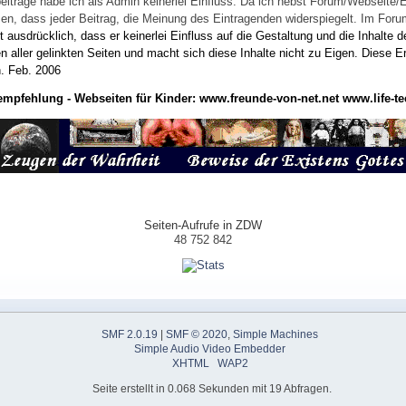
eiträge habe ich als Admin keinerlei Einfluss. Da ich nebst Forum/Webseite/
wissen, dass jeder Beitrag, die Meinung des Eintragenden widerspiegelt. Im Fo
usdrücklich, dass er keinerlei Einfluss auf die Gestaltung und die Inhalte d
en aller gelinkten Seiten und macht sich diese Inhalte nicht zu Eigen.
Diese Er
n.
Feb. 2006
empfehlung - Webseiten für Kinder:
www.freunde-von-net.net
www.life-te
Seiten-Aufrufe in ZDW
48 752 842
SMF 2.0.19
|
SMF © 2020
,
Simple Machines
Simple Audio Video Embedder
XHTML
WAP2
Seite erstellt in 0.068 Sekunden mit 19 Abfragen.