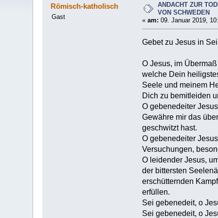
ANDACHT ZUR TOD
Römisch-katholisch
VON SCHWEDEN
Gast
«
am:
09. Januar 2019, 10
Gebet zu Jesus in Se
O Jesus, im Übermaß 
welche Dein heiligste
Seele und meinem Her
Dich zu bemitleiden u
O gebenedeiter Jesus
Gewähre mir das über
geschwitzt hast.
O gebenedeiter Jesus
Versuchungen, besond
O leidender Jesus, um
der bittersten Seelen
erschütternden Kampf 
erfüllen.
Sei gebenedeit, o Jes
Sei gebenedeit, o Jes