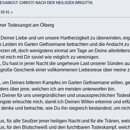
ESANGST CHRISTI NACH DER HEILIGEN BRIGITTA
:18:41 »
iner Todesangst am Ölberg
Deiner Liebe und um unsere Hartherzigkeit zu überwinden, erg
s Leiden im Garten Gethsemane betrachten und die Andacht zu de
zen oft, doch wenigstens einmal am Tage an Deine allerbitter
nd mich mit Dir soviel wie möglich zu vereinigen.
, Du hast in jener Nacht die ungeheure Last unserer Sünden 
große Geschenk einer vollkommenen Liebesreue über meine za
, um Deines bitteren Kampfes im Garten Gethsemane willen, ge
ers über jene, welchen ich am meisten unterworfen bin.
 Deiner für uns unergründlichen und unaussprechlichen Todesk
ängste erleuchte mich, damit ich Deinen Willen erkenne und erf
denke und betrachte, wie Du ihn siegreich bestandest, um nich
us, für alle Seufzer jener heiligen Nacht und für die Tränen, we
us, für den Blutschweiß und den furchtbaren Todeskampf, welch