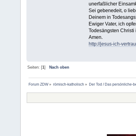
unerfaßlicher Einsamke
Sei gebenedeit, o lieb
Deinem in Todesangst 
Ewiger Vater, ich opf
Todesängsten Christi
Amen.
http://jesus-ich-vertr
Seiten: [
1
]
Nach oben
Forum ZDW
»
römisch-katholisch
»
Der Tod / Das persönliche-b