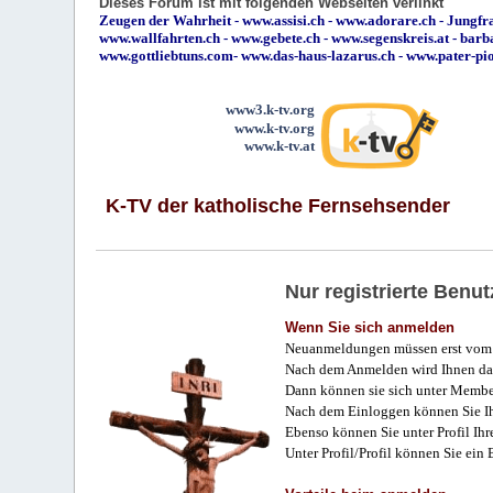
Dieses Forum ist mit folgenden Webseiten verlinkt
Zeugen der Wahrheit
-
www.assisi.ch
-
www.adorare.ch
-
Jungfra
www.wallfahrten.ch
-
www.gebete.ch
-
www.segenskreis.at
-
barb
www.gottliebtuns.com
-
www.das-haus-lazarus.ch
-
www.pater-pi
www3.k-tv.org
www.k-tv.org
www.k-tv.at
K-TV der katholische Fernsehsender
Nur registrierte Ben
Wenn Sie sich anmelden
Neuanmeldungen müssen erst vom 
Nach dem Anmelden wird Ihnen das
Dann können sie sich unter Membe
Nach dem Einloggen können Sie Ihr
Ebenso können Sie unter Profil Ihr
Unter Profil/Profil können Sie ein