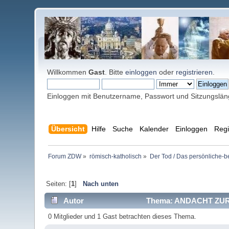
Willkommen
Gast
. Bitte
einloggen
oder
registrieren
.
Einloggen mit Benutzername, Passwort und Sitzungslä
Übersicht
Hilfe
Suche
Kalender
Einloggen
Regi
Forum ZDW
»
römisch-katholisch
»
Der Tod / Das persönliche-b
Seiten: [
1
]
Nach unten
Autor
Thema: ANDACHT ZUR
0 Mitglieder und 1 Gast betrachten dieses Thema.