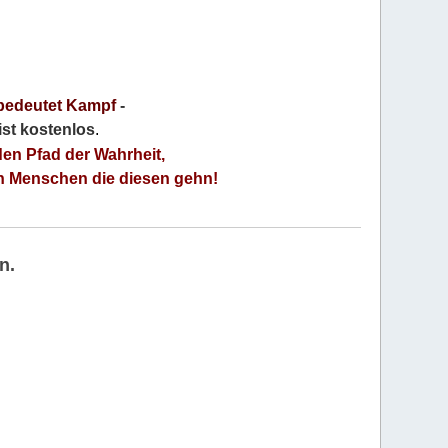
bedeutet Kampf
-
 ist kostenlos
.
den Pfad der Wahrheit,
an Menschen die diesen gehn!
n.