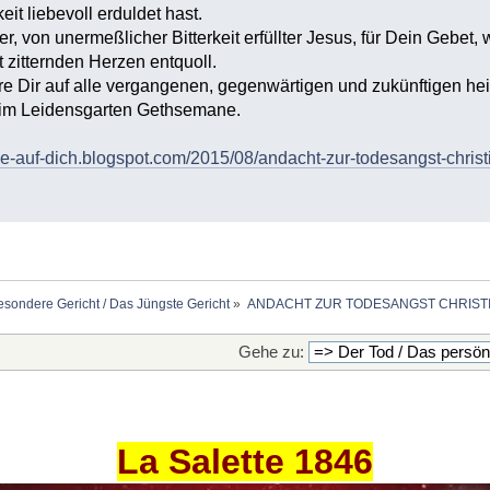
it liebevoll erduldet hast.
er, von unermeßlicher Bitterkeit erfüllter Jesus, für Dein Gebet,
zitternden Herzen entquoll.
ere Dir auf alle vergangenen, gegenwärtigen und zukünftigen hei
 im Leidensgarten Gethsemane.
aue-auf-dich.blogspot.com/2015/08/andacht-zur-todesangst-christ
esondere Gericht / Das Jüngste Gericht
»
ANDACHT ZUR TODESANGST CHRISTI
Gehe zu:
La Salette 1846